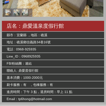
店名：鼎愛溫泉度假行館
縣市：宜蘭縣 ，地區：礁溪
地址：礁溪鄉信義路34巷16號
電話 : 0968-925935
Line_ID：0968925935
FB/粉絲團：
連結
聯絡人: 鼎愛度假行館
基本消費：1000-2000元
刷卡服務：有 ，包棟服務：有
進房時間：下午 3 點，退房時間：早上 11 點
Email：
tp6hong@hotmail.com