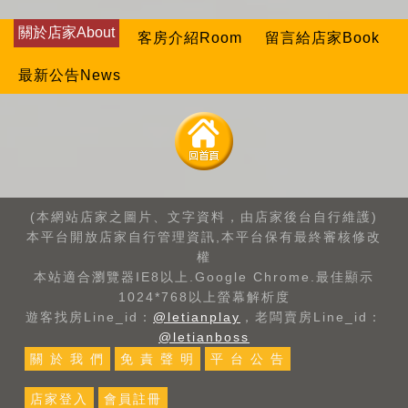
關於店家About
客房介紹Room
留言給店家Book
最新公告News
(本網站店家之圖片、文字資料，由店家後台自行維護)
本平台開放店家自行管理資訊,本平台保有最終審核修改
權
本站適合瀏覽器IE8以上.Google Chrome.最佳顯示
1024*768以上螢幕解析度
遊客找房Line_id：
@letianplay
，老闆賣房Line_id：
@letianboss
關 於 我 們
免 責 聲 明
平 台 公 告
店家登入
會員註冊