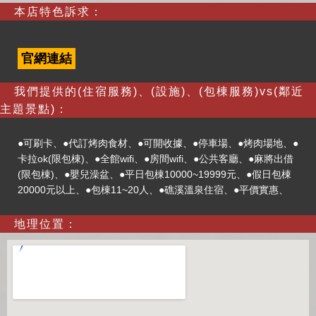
本店特色訴求：
官網連結
我們提供的(住宿服務)、(設施)、(包棟服務)vs(鄰近
主題景點)：
●可刷卡、●代訂烤肉食材、●可開收據、●停車場、●烤肉場地、●
卡拉ok(限包棟)、●全館wifi、●房間wifi、●公共客廳、●麻將出借
(限包棟)、●嬰兒澡盆、●平日包棟10000~19999元、●假日包棟
20000元以上、●包棟11~20人、●礁溪溫泉住宿、●平價實惠、
地理位置：