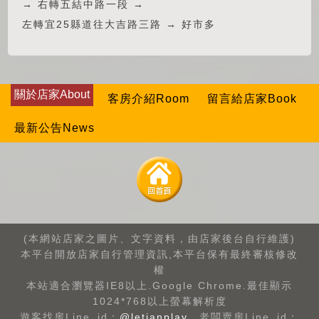
→ 右轉五結中路一段 →
左轉宜25縣道往大吉路三路 → 好市多
關於店家About
客房介紹Room
留言給店家Book
最新公告News
(本網站店家之圖片、文字資料，由店家後台自行維護)
本平台開放店家自行管理資訊,本平台保有最終審核修改
權
本站適合瀏覽器IE8以上.Google Chrome.最佳顯示
1024*768以上螢幕解析度
遊客找房Line_id：
@letianplay
，老闆賣房Line_id：