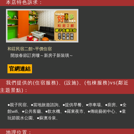
本店特色訴求：
和莊民宿二館~平價住宿
開放春節訂房嘍～新房子新裝璜～
官網連結
我們提供的(住宿服務)、(設施)、(包棟服務)vs(鄰近
主題景點)：
●親子民宿、●當地旅遊諮詢、●提供早餐、●停車場、●廚房、●全
館wifi、●公共客廳、●飲水機、●羅東夜市、●傳統藝術中心、●童
玩節親水公園、●蘇澳冷泉、
地理位置：