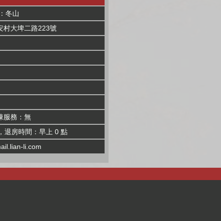
：冬山
村大埤二路223號
棟服務：無
，退房時間：早上 0 點
il.lian-li.com