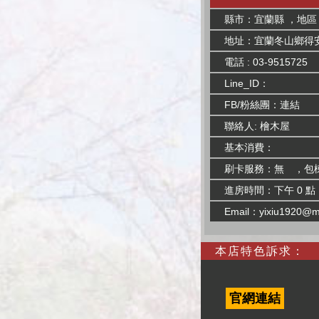
縣市：宜蘭縣 ，地區
地址：宜蘭冬山鄉得安
電話 : 03-9515725
Line_ID：
FB/粉絲團：
連結
聯絡人: 檜木屋
基本消費：
刷卡服務：無 ，包
進房時間：下午 0 點
Email：
yixiu1920@ma
本店特色訴求：
官網連結