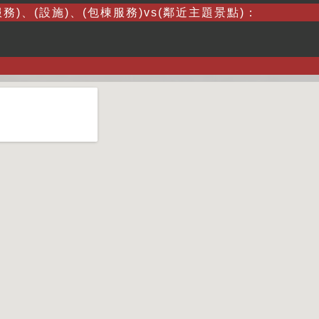
務)、(設施)、(包棟服務)vs(鄰近主題景點)：