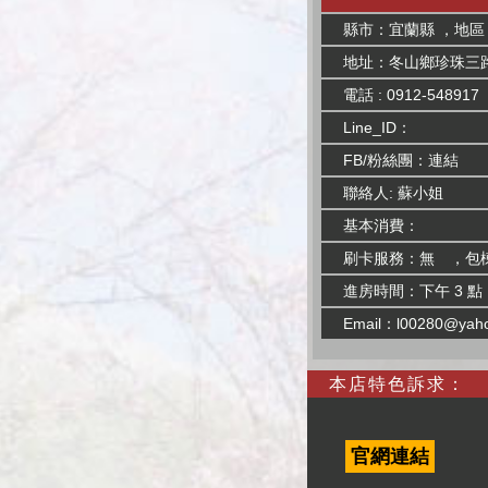
縣市：宜蘭縣 ，地區
地址：冬山鄉珍珠三路
電話 : 0912-548917
Line_ID：
FB/粉絲團：
連結
聯絡人: 蘇小姐
基本消費：
刷卡服務：無 ，包
進房時間：下午 3 點
Email：
l00280@yah
本店特色訴求：
官網連結