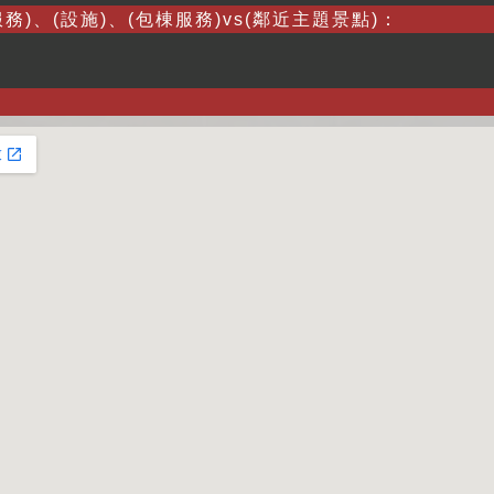
務)、(設施)、(包棟服務)vs(鄰近主題景點)：