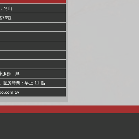
：冬山
76號
棟服務：無
，退房時間：早上 11 點
oo.com.tw