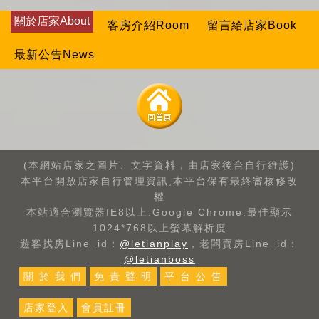
關於店家About
客房介紹Room
留言給店家Book
最新公告News
(本網站店家之圖片、文字資料，由店家後台自行維護)
本平台開放店家自行管理資訊,本平台保有最終審核修改
權
本站適合瀏覽器IE8以上.Google Chrome.最佳顯示
1024*768以上螢幕解析度
遊客找房Line_id：
@letianplay
，老闆賣房Line_id：
@letianboss
關 於 我 們
免 責 聲 明
平 台 公 告
店家登入
會員註冊