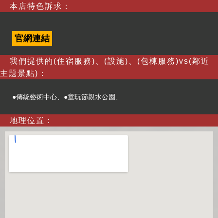
本店特色訴求：
官網連結
我們提供的(住宿服務)、(設施)、(包棟服務)vs(鄰近
主題景點)：
●傳統藝術中心、●童玩節親水公園、
地理位置：