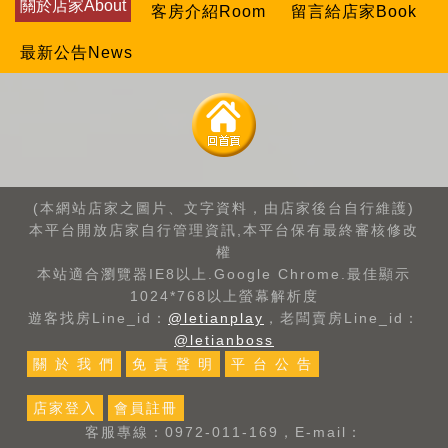
關於店家About
客房介紹Room
留言給店家Book
最新公告News
(本網站店家之圖片、文字資料，由店家後台自行維護)
本平台開放店家自行管理資訊,本平台保有最終審核修改
權
本站適合瀏覽器IE8以上.Google Chrome.最佳顯示
1024*768以上螢幕解析度
遊客找房Line_id：
@letianplay
，老闆賣房Line_id：
@letianboss
關 於 我 們
免 責 聲 明
平 台 公 告
店家登入
會員註冊
客服專線：0972-011-169，E-mail：