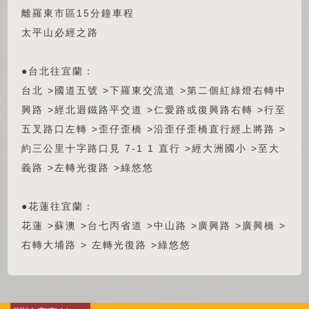
離羅東市區15分鐘車程
太平山必經之路
●台北往宜蘭：
台北 >國道五號 >下羅東交流道 >第二個紅綠燈右轉中
興路 >經北迴鐵路平交道 >仁愛路或復興路右轉 >行至
五叉路口左轉 >歪仔歪橋 >沿歪仔歪橋直行經上將路 >
約三公里十字路口見 7-1 1 直行 >經大洲國小 >至大
義路 >左轉光復路 >綠悠悠
●花蓮往宜蘭：
花蓮 >蘇澳 >台七丙省道 >中山路 >廣興路 >廣興橋 >
右轉大埔路 > 左轉光復路 >綠悠悠