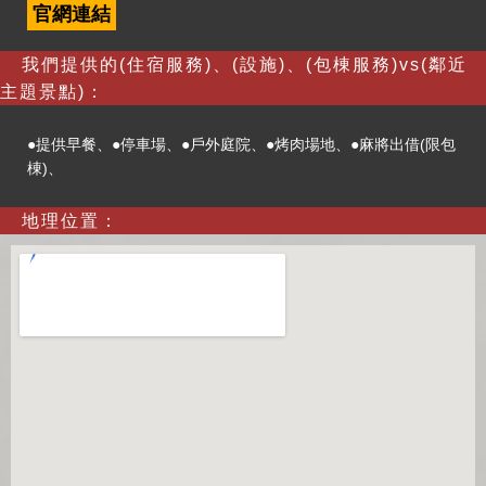
官網連結
我們提供的(住宿服務)、(設施)、(包棟服務)vs(鄰近
主題景點)：
●提供早餐、●停車場、●戶外庭院、●烤肉場地、●麻將出借(限包
棟)、
地理位置：