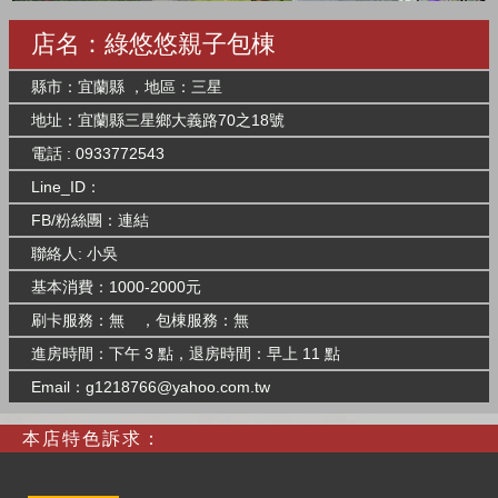
店名：綠悠悠親子包棟
縣市：宜蘭縣 ，地區：三星
地址：宜蘭縣三星鄉大義路70之18號
電話 : 0933772543
Line_ID：
FB/粉絲團：
連結
聯絡人: 小吳
基本消費：1000-2000元
刷卡服務：無 ，包棟服務：無
進房時間：下午 3 點，退房時間：早上 11 點
Email：
g1218766@yahoo.com.tw
本店特色訴求：