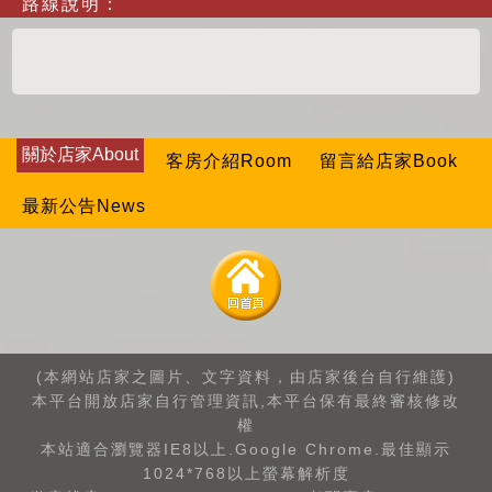
路線說明：
關於店家About
客房介紹Room
留言給店家Book
最新公告News
(本網站店家之圖片、文字資料，由店家後台自行維護)
本平台開放店家自行管理資訊,本平台保有最終審核修改
權
本站適合瀏覽器IE8以上.Google Chrome.最佳顯示
1024*768以上螢幕解析度