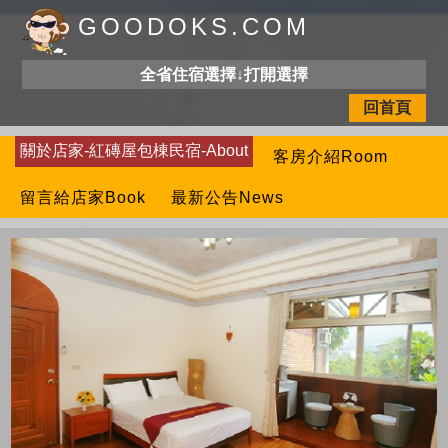
GOODOKS.COM
全省住宿選擇↓打開選擇
回首頁
關於店家-紅磚屋包棟民宿-About
客房介紹Room
留言給店家Book
最新公告News