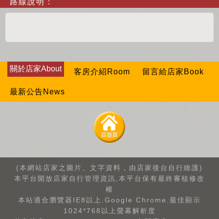
路線說明：
關於店家About
客房介紹Room
留言給店家Book
最新公告News
(本網站店家之圖片、文字資料，由店家後台自行維護)
本平台開放店家自行管理資訊,本平台保有最終審核修改
權
本站適合瀏覽器IE8以上.Google Chrome.最佳顯示
1024*768以上螢幕解析度