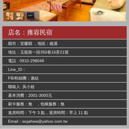
店名：雍容民宿
縣市：宜蘭縣 ，地區：礁溪
地址：玉龍路一段350巷16弄21號
電話 : 0910-298048
Line_ID：
FB/粉絲團：
連結
聯絡人: 吳小姐
基本消費：2001-3000元
刷卡服務：無 ，包棟服務：無
進房時間：下午 3 點，退房時間：早上 11 點
Email：
wujahwa@yahoo.com.tw