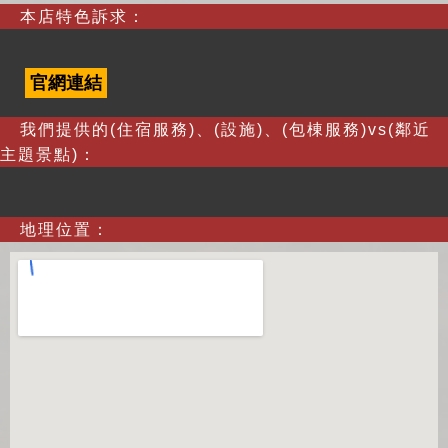
本店特色訴求：
官網連結
我們提供的(住宿服務)、(設施)、(包棟服務)vs(鄰近
主題景點)：
地理位置：