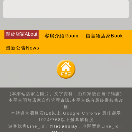
關於店家About
客房介紹Room
留言給店家Book
最新公告News
(本網站店家之圖片、文字資料，由店家後台自行維護)
本平台開放店家自行管理資訊,本平台保有最終審核修改
權
本站適合瀏覽器IE8以上.Google Chrome.最佳顯示
1024*768以上螢幕解析度
遊客找房Line_id：
@letianplay
，老闆賣房Line_id：