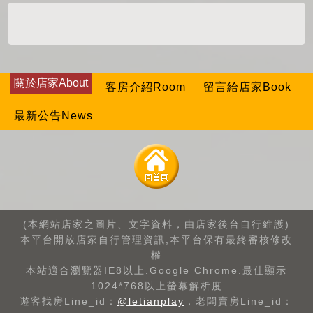
關於店家About
客房介紹Room
留言給店家Book
最新公告News
(本網站店家之圖片、文字資料，由店家後台自行維護)
本平台開放店家自行管理資訊,本平台保有最終審核修改
權
本站適合瀏覽器IE8以上.Google Chrome.最佳顯示
1024*768以上螢幕解析度
遊客找房Line_id：
@letianplay
，老闆賣房Line_id：