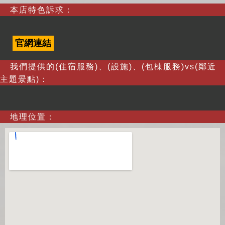
本店特色訴求：
官網連結
我們提供的(住宿服務)、(設施)、(包棟服務)vs(鄰近
主題景點)：
地理位置：