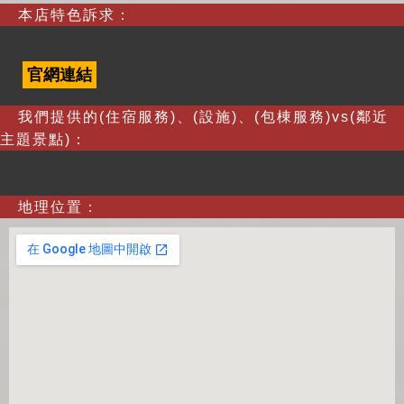
本店特色訴求：
官網連結
我們提供的(住宿服務)、(設施)、(包棟服務)vs(鄰近
主題景點)：
地理位置：