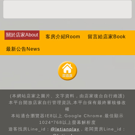
關於店家About
客房介紹Room
留言給店家Book
最新公告News
(本網站店家之圖片、文字資料，由店家後台自行維護)
本平台開放店家自行管理資訊,本平台保有最終審核修改
權
本站適合瀏覽器IE8以上.Google Chrome.最佳顯示
1024*768以上螢幕解析度
遊客找房Line_id：
@letianplay
，老闆賣房Line_id：