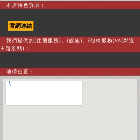
本店特色訴求：
官網連結
我們提供的(住宿服務)、(設施)、(包棟服務)vs(鄰近
主題景點)：
地理位置：