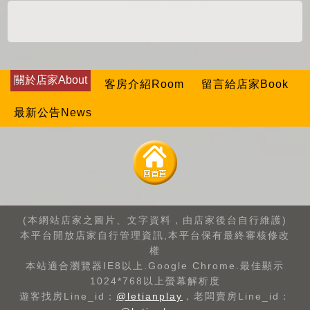
關於店家About
客房介紹Room
留言給店家Book
最新公告News
(本網站店家之圖片、文字資料，由店家後台自行維護)
本平台開放店家自行管理資訊,本平台保有最終審核修改
權
本站適合瀏覽器IE8以上.Google Chrome.最佳顯示
1024*768以上螢幕解析度
遊客找房Line_id：
@letianplay
，老闆賣房Line_id：