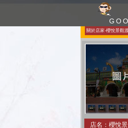
GO
關於店家-櫻悅景觀渡假
店名：櫻悅景