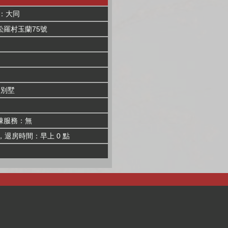
：大同
松羅村玉蘭75號
假別墅
棟服務：無
，退房時間：早上 0 點