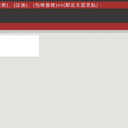
務)、(設施)、(包棟服務)vs(鄰近主題景點)：