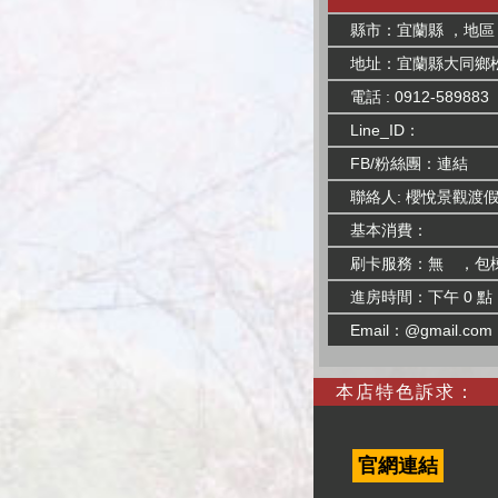
縣市：宜蘭縣 ，地區
地址：宜蘭縣大同鄉
電話 : 0912-589883
Line_ID：
FB/粉絲團：
連結
聯絡人: 櫻悅景觀渡
基本消費：
刷卡服務：無 ，包
進房時間：下午 0 點
Email：@gmail.com
本店特色訴求：
官網連結