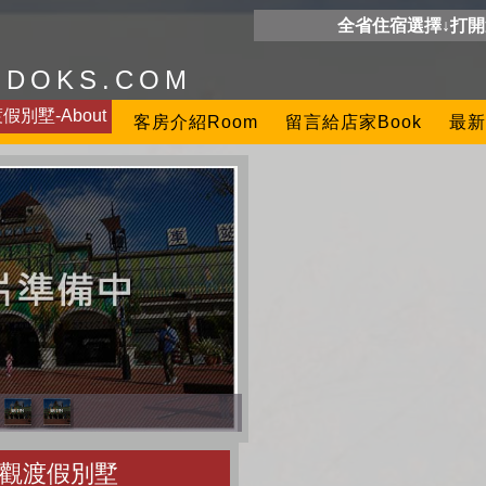
全省住宿選擇↓打
ODOKS.COM
別墅-About
客房介紹Room
留言給店家Book
最新
觀渡假別墅