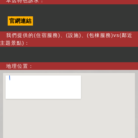
本店特色訴求：
官網連結
我們提供的(住宿服務)、(設施)、(包棟服務)vs(鄰近
主題景點)：
地理位置：