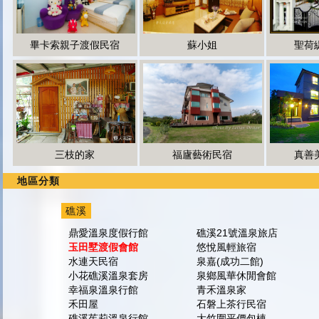
畢卡索親子渡假民宿
蘇小姐
聖荷
三枝的家
福廬藝術民宿
真善
地區分類
礁溪
鼎愛溫泉度假行館
礁溪21號溫泉旅店
玉田墅渡假會館
悠悅風輕旅宿
水連天民宿
泉嘉(成功二館)
小花礁溪溫泉套房
泉鄉風華休閒會館
幸福泉溫泉行館
青禾溫泉家
禾田屋
石磐上茶行民宿
礁溪茱莉溫泉行館
大竹圍平價包棟