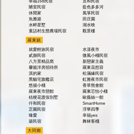
幸福168民宿
宜和民宿
陋室民宿
藍色多多河
休閒家
風箏民宿
魚雅築
田庄園
水畔星墅
湖水映
童話村生態農場民宿
觀景樓
羅東鎮
就愛輕旅民宿
水漾夜市
貳捌民宿
微風小棧民宿
八方景精品窩
新戀家主義
馨懿洋房招待所
羅東花想容
淇的家
松滿緣民宿
黑貓宅旗艦店
虹雅夜市民宿
悠揚小棧
香草熊會館
羅東夜市戀館
羅東芯怡小棧
桔梗花渡假別墅
歐薇絲一館
仟和民宿
SmartHome
芷園民宿
浮華四季
臻愛
幸福yes
築民宿
舞林客棧
大同鄉