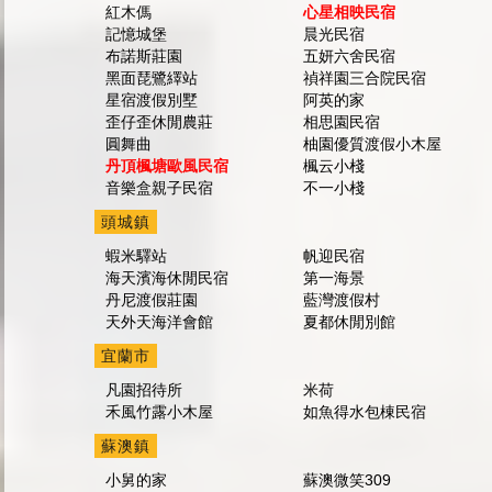
紅木傌
心星相映民宿
記憶城堡
晨光民宿
布諾斯莊園
五妍六舍民宿
黑面琵鷺繹站
禎祥園三合院民宿
星宿渡假別墅
阿英的家
歪仔歪休閒農莊
相思園民宿
圓舞曲
柚園優質渡假小木屋
丹頂楓塘歐風民宿
楓云小棧
音樂盒親子民宿
不一小棧
頭城鎮
蝦米驛站
帆迎民宿
海天濱海休閒民宿
第一海景
丹尼渡假莊園
藍灣渡假村
天外天海洋會館
夏都休閒別館
宜蘭市
凡園招待所
米荷
禾風竹露小木屋
如魚得水包棟民宿
蘇澳鎮
小舅的家
蘇澳微笑309