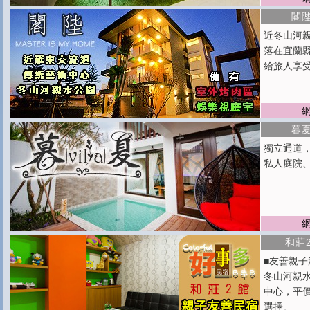
閣
近冬山河
落在宜蘭
給旅人享
暮夏
獨立通道
私人庭院
和莊
■友善親
冬山河親
中心，平
選擇。