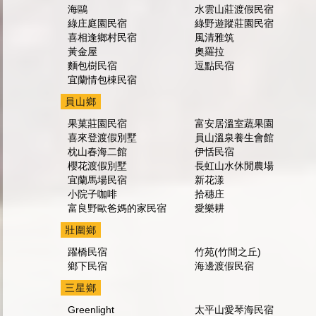
海鷗
水雲山莊渡假民宿
綠庄庭園民宿
綠野遊蹤莊園民宿
喜相逢鄉村民宿
風清雅筑
黃金屋
奧羅拉
麵包樹民宿
逗點民宿
宜蘭情包棟民宿
員山鄉
果菓莊園民宿
富安居溫室蔬果園
喜來登渡假別墅
員山溫泉養生會館
枕山春海二館
伊恬民宿
櫻花渡假別墅
長虹山水休閒農場
宜蘭馬場民宿
新花漾
小院子咖啡
拾穗庄
富良野歐爸媽的家民宿
愛樂耕
壯圍鄉
躍橋民宿
竹苑(竹間之丘)
鄉下民宿
海邊渡假民宿
三星鄉
Greenlight
太平山愛琴海民宿