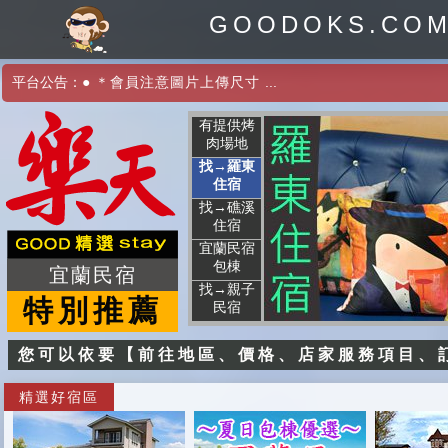
GOODOKS.CO
平台公告：
●
＊會員注意圖片上傳尺寸
...
有提供烤
肉場地
找→羅東
住宿
找→礁溪
住宿
宜蘭民宿
包棟
宜蘭民宿
找→親子
特別推薦
民宿
您可以依要【前往地區、價格、店家服務項目、
精選好宿區