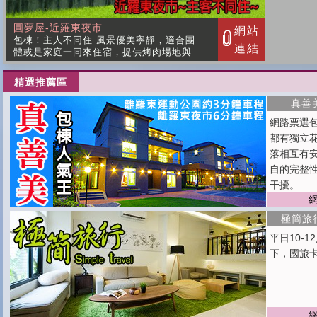
精選推薦區
真善
網路票選包
都有獨立
落相互有
自的完整
干擾。
極簡旅
平日10-1
下，國旅