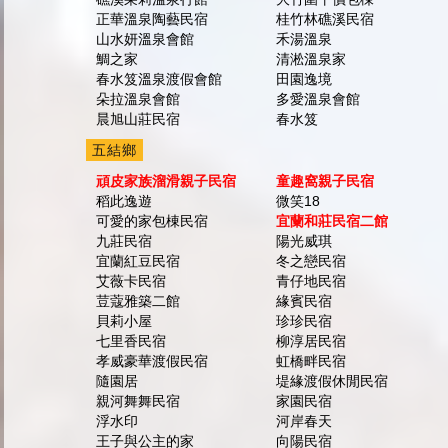
正華溫泉陶藝民宿
桂竹林礁溪民宿
山水妍溫泉會館
禾湯溫泉
鯛之家
清淞溫泉家
春水笈溫泉渡假會館
田園逸境
朵拉溫泉會館
多愛溫泉會館
晨旭山莊民宿
春水笈
五結鄉
頑皮家族溜滑親子民宿
童趣窩親子民宿
稻此逸遊
微笑18
可愛的家包棟民宿
宜蘭和莊民宿二館
九莊民宿
陽光威琪
宜蘭紅豆民宿
冬之戀民宿
艾薇卡民宿
青仔地民宿
荳蔻雅築二館
緣賓民宿
貝莉小屋
珍珍民宿
七里香民宿
柳淳居民宿
孝威豪華渡假民宿
虹橋畔民宿
隨園居
堤緣渡假休閒民宿
親河舞舞民宿
家園民宿
浮水印
河岸春天
王子與公主的家
向陽民宿