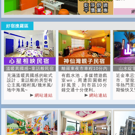
好宿搜羅區
溫暖異國感~童話般民宿
離羅東夜市車程10分內
山水綻
充滿溫暖異國感的歐式
有戲水池，多媒體遊戲
近金車忌
設計，童話般的房型有
室wii，周遭田園鄉村
市、望龍
公主風/鄉村風/幾米風/
好風景，到市區10分
等熱門景
地中海風~
鐘交通十分便利。
期愉快又
網站連結
網站連結