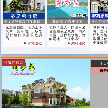
網友好評超高回住率喔！
圓夢屋-近羅東夜市
搶先訂超
兒童遊戲區，湯瑪士小
包棟！主人不同住～適
包棟可
火車，籃球機..，冬之
合團體或是家庭一同來
將，還有
戀行館住宿品質超讚
住宿，提供戲水池、烤
梯戲水池
的！
肉場地、大停車場!
房開放使
全面優惠
網站連結
網站連結
特選好宿區