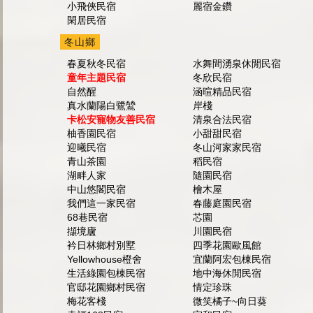
小飛俠民宿
麗宿金鑽
閑居民宿
冬山鄉
春夏秋冬民宿
水舞間湧泉休閒民宿
童年主題民宿
冬欣民宿
自然醒
涵暄精品民宿
真水蘭陽白鷺鷥
岸棧
卡松安寵物友善民宿
清泉合法民宿
柚香園民宿
小甜甜民宿
迎曦民宿
冬山河家家民宿
青山茶園
稻民宿
湖畔人家
隨園民宿
中山悠閣民宿
檜木屋
我們這一家民宿
春藤庭園民宿
68巷民宿
芯園
擷境廬
川園民宿
衿日林鄉村別墅
四季花園歐風館
Yellowhouse橙舍
宜蘭阿宏包棟民宿
生活綠園包棟民宿
地中海休閒民宿
官邸花園鄉村民宿
情定珍珠
梅花客棧
微笑橘子~向日葵