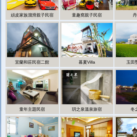
頑皮家族溜滑親子民宿
童趣窩親子民宿
丹
宜蘭和莊民宿二館
暮夏Villa
玉田
童年主題民宿
玥之泉溫泉旅宿
冬