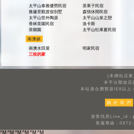
太平山泰雅優勞民宿
茶果子民宿
雅廬景觀渡假別墅
森情休閒民宿
太平山世外陶源
太平山山泉之戀
香林茶園民宿
洛卡斯
茶鄉園
太平山牡庫夏民宿
南澳鎮
南澳水田屋
明家民宿
三枝的家
(本網站店
本平台開放店
本站適合瀏覽器IE8以上.G
關 於 我 們
遊客找房Line_id：
客服專線：0972-0
^M
^M
^M
^M ^M ^M