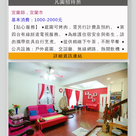
凡園招待所
照價賠償。 ◎公共設施：公用冰箱位於一樓、RO飲水
機位於廚房、寬頻上網(含Wi - Fi需自備電腦)、 汽機車
宜蘭縣，宜蘭市
停車場位置有限、第四台有線頻道電視。 ◎提供西式早
基本消費：1000-2000元
餐服務。 (每人提供一張面額50元的餐券需自行至合作
【貼心服務】 ●庭園可烤肉，需另行計費及預約。 ●第
的早餐店用餐,超出面額的部分需自行補足差價) ◎外出
四台有線頻道電視服務。 ●為維護住宿安全與衛生，請
時，請將節電卡放置一樓，方便管理 。 ◎請共同維護環
勿攜帶炊具自行烹煮。 ●提供精緻下午茶，不附早餐 ●
境整潔及節約能源。 ◎提供宜蘭旅遊資訊
公共設施：戶外庭園、交誼廳、無線網路、熱開飲機 ●
詳細資訊連結
提供免費停車場 ●提供賞鯨代訂服務 ●可提早寄放行李
●提供盥洗用具 【匯款資訊】 ●請事先來電確認或預
約，訂房請於早上9:00至晚上10:00間來電。 ●經電話
訂房確認OK後，請於訂房後3日內匯訂金(房價的50%；
預訂春節期間請匯全額房價)，若於保留時間內未收到匯
款訂金， 則將取消訂房，並且不另行通知。 ●匯款後請
務必來電確認 ●我們於收到訂金後，將為您保留房間，
餘款到付。 ●非人為延期住宿，訂金保留三個月，期限
內擇期住宿。 ●如因人為因素取消訂房，訂金退還標
準： 預定住宿日前14日取消訂房，可退回全部訂金 預
定住宿日前10日至13日取消訂房者，可退回 70% 的訂