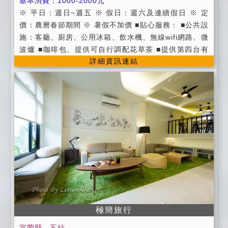
基本消費：1000-2000元
依據消保會規定 ) a. 預定住宿日前14日取消訂房，可
※ 平日：週日~週五 ※ 假日：週六及連續假日 ※ 定
退回全部訂金 b. 預定住宿日前10日至13日取消訂房
價：農曆春節期間 ※ 暑假不加價 ■貼心服務： ■公共設
者，可退回 70% 的訂金 c. 預定住宿日前7日至9日取
施：客廳、廚房、公用冰箱、飲水機、無線wifi網路、微
消訂房者，可退回 50% 的訂金 d. 預定住宿日前4日
波爐 ■咖啡包、提供可自行調配花草茶 ■提供第四台有
至6日取消訂房者，可退回 40% 的訂金 e. 預定住宿
詳細資訊連結
線頻道電視 ■提供宜蘭旅遊資訊服務 ■車站接送（需提
日前2日至3日取消訂房者，可退回 30% 的訂金 f. 預
前告知預約） ■貼心叮嚀： ■因為工作因素不方便準備
定住宿日前1日取消訂房者，可退回 20% 的訂金 g.
早餐，因此在房價上特別回饋給大家，讓大家可以享受
預定住宿日當天取消者，不退回訂金。
在地美食喔。 ■進房時間：當日下午15:00以後；退房時
間：翌日上午11:00以前。 ■平日：週日~週五 / 假日：
週六、連續假日及國定假日 / 定價：農曆過年期間 ■入
住時請記得出示您的證件，以便我們登記，在辦理登記
的同時，也請您將住宿費一併繳交。 ■為維護住宿環
境，室內請勿吸煙，不便處請見諒。 ■為維護住宿安
寧，請每位遊客保持輕聲細語，相互尊重住宿空間上的
安寧。 ■個人貴重物品、請自行妥善保管、如有遺失，
恕不負責，敬請見諒。 ■延期住宿：請於住宿前一週告
知，將可辦理退費或保留訂金三個月，並於期限內擇期
極簡旅行
住宿。 ■如遇天災 (颱風、地震) 經宜蘭縣政府發佈停止
宜蘭縣，五結