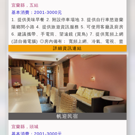
壞或攜出屋內用品及物品(如傢俱、家電、飾品等),否則
宜蘭縣，五結
照價賠償。 。客廳為公共空間,開放到晚上10:00,10:00
基本消費：2001-3000元
過後請降低音量,並避免大聲喧嘩。 。歡迎包棟,但無法
1. 提供美味早餐 2. 附設停車場地 3. 提供自行車悠遊蘭
提供烤肉。 。入住人數最多12人
陽鄉間小路 4. 提供旅遊資訊服務 5. 可使用客廳及廚房
6. 建議攜帶、手電筒、望遠鏡 (賞鳥) 7. 提供寬頻上網
(請自備電腦) ◎房內備有： 寬頻上網、冷氣、電視、盥
詳細資訊連結
洗用具(配合環保 署綠行動傳唱計劃鼓勵自備盥洗用
具)、吹風機、飲水機 ◎貼心服務： 1. 提供美味早
餐 2. 附設停車場地 3. 提供自行車悠遊蘭陽鄉間小
路 4. 提供旅遊資訊服務 5. 可使用客廳及廚房 6.
建議攜帶、手電筒、望遠鏡 (賞鳥) 7. 提供寬頻上網
(請自備電腦) ◎住宿須知 ◎綠行動傳唱計畫： 本民宿
為響應環保，主動參與環保署辦理「綠行動傳唱計
畫」，凡住宿本民宿，不使用一次性即丟或 換洗 之盥洗
用品(包括牙刷、刮鬍刀、浴帽、梳子、毛巾、浴巾
等)，每項將捐助1元至2元不等予慈善團體 辦理 愛心活
帆迎民宿
動或民間非營利組織推廣相關環保計畫。續住不換床單
宜蘭縣，頭城
毛巾等，房價九折優惠(春節不適用,暑假寒假 九五折)。
基本消費：2001-3000元