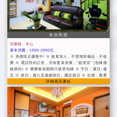
式洗臉紙巾。 4.提供羅東前火車站接送服務。 5.提供自
製全套的旅遊資訊,內含景點路線規劃、著名餐廳、小吃
及伴手禮。 6.代辦汽、機車租賃服務及各式套裝行程。
7.代辦賞鯨、泛舟套裝行程服務。 8.歡迎包棟，詳細請
參考包棟介紹。 9.具有寬敞停車場。
冬欣民宿
宜蘭縣，冬山
基本消費：1000-2000元
※ 房價現正優惠中! ※ 孩童加人，不需增加備品，不收
費 ※ 電話預約訂房，另有驚喜房價，"超便宜" (包棟價
格除外) ※ 農曆春節期間只接受包棟 ※ 平日：週日~週
五 ※ 假日：週六及連續假日、國定假日 ※ 定價：農曆
詳細資訊連結
春節期間(包棟) ※ 短中長期承租，另有折扣 ■10人包棟
(使用2間四人房+1間雙人房) ■12人包棟(使用1間四人房
+1間六人房+1間雙人房) ●公共設施：寬頻上網（需自備
電腦)、飲水機、客廳。 ●包棟可使用廚房，需事先告
知。 ●備有免費停車場、免費自行車。 ●提供第四台有
線頻道電視。 ●提供旅遊資訊服務。 ●代購綠色博覽會