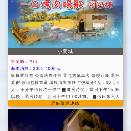
出示您的證件，以便我們登記，在辦理登記的同時，也
請您將住宿費一併繳交。 ●出示學生證每房優惠100元
(限平日使用)。 ●為維護住宿品質，請依房型人數進住，
如需加人，請事先告知，入住當天恕不受理加人服務。
●為保障入住房客安全，不接受房客以外人士入內參觀。
※為符合環保及垃圾減量，個人衛生用品(毛巾、牙刷、
牙膏...)請盡量自備【我們備有個人衛生用品】。 ※室內
全面禁菸，若欲吸煙，請至陽台或室外。 ●為維護住宿
小蘭城
環境，請勿攜帶寵物，不便處請見諒。 ●為維護住宿安
宜蘭縣，冬山
寧，請每位遊客保持輕聲細語，相互尊重住宿空間上的
基本消費：3001-4000元
安寧。 ●個人貴重物品、請自行妥善保管、如有遺失，
家庭式旅遊 公司烤肉住宿 背包族單車客 學校迎新 退休
恕不負責，敬請見諒。 ●延期住宿：請於住宿前一週告
渡假 假日包棟首選 環境清幽寧靜 **包棟分4人，6人，8
知，將可辦理退費或保留訂金三個月，並於期限內擇期
人，不分平假日均一價** ▉進房時間：當日下午15:00
住宿。
以後；退房時間：翌日上午11:00以前。 ▉假日限六人
詳細資訊連結
以上包棟唷(可電洽彈性調整)!! ▉加床墊可睡至12人。
▉提供早餐服務。 ▉附卡拉OK。 ▉廚房可使用。 ▉可
預約下午茶和烤肉(食品需自備)。 ▉免費提供白米煮食