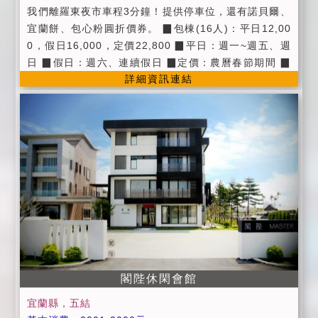
我們離羅東夜市車程3分鐘！提供停車位，還有諾貝爾、
宜蘭餅、包心粉圓折價券。 ▉包棟(16人)：平日12,00
0，假日16,000，定價22,800 ▉平日：週一~週五、週
日 ▉假日：週六、連續假日 ▉定價：農曆春節期間 ▉
詳細資訊連結
公共設施：廚房、公用冰箱、飲水機、寬頻上網wifi。
▉提供第四台有線頻道電視。 ▉提供早餐券。 ▉提供諾
貝爾、宜蘭餅、包心粉圓折價券。 ▉提供停車位 ▉進房
時間：當日下午15：00~18:00 ▉退房時間:隔日上午1
1:00以前。 ▉入住時請記得出示您的證件，以便我們登
記，在辦理登記的同時，也請您將住宿費一併繳交。 ▉
為維護住宿環境，室內請勿吸煙、請勿攜帶寵物。 ▉為
維護住宿安寧，請每位遊客保持輕聲細語，相互尊重住
宿空間上的安寧。 ▉個人貴重物品、請自行妥善保管、
如有遺失，恕不負責，敬請見諒。
閣陛休閑會館
宜蘭縣，五結