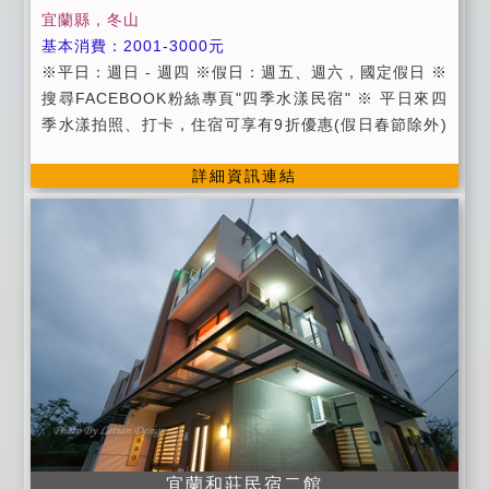
宜蘭縣，冬山
基本消費：2001-3000元
※平日：週日 - 週四 ※假日：週五、週六，國定假日 ※
搜尋FACEBOOK粉絲專頁"四季水漾民宿" ※ 平日來四
季水漾拍照、打卡，住宿可享有9折優惠(假日春節除外)
詳細資訊連結
宜蘭和莊民宿二館