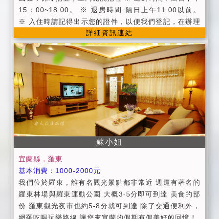
15：00~18:00。 ※ 退房時間:隔日上午11:00以前。
※ 入住時請記得出示您的證件，以便我們登記，在辦理
詳細資訊連結
登記的同時，也請您將住宿費一併繳交。 ※ 為維護住宿
環境，室內請勿吸煙、攜帶寵物。 ※ 為維護住宿安寧，
請每位遊客保持輕聲細語，相互尊重住宿空間上的安
寧。 ※ 個人貴重物品、請自行妥善保管、如有遺失，恕
不負責，敬請見諒。 《貼心叮嚀》 (1)提供戲水池設
施，請家長留意自家孩童的安全，勿讓孩童獨自前往。
(2)請勿在房間內飲食，用餐請至一樓用餐區。 (3)洗澡
時請小心調整水溫。 (4)為了孩童安全，請勿讓孩童在樓
梯上及客廳奔跑。 (5)為了您財物安全，貴重物品請您隨
身攜帶。 (6)鄉下地方蚊蟲多，請多包涵。 (7)退房時，
蘇小姐
麻煩請將鑰匙與遙控器交還至櫃檯。 (8)全面禁菸，請勿
宜蘭縣，羅東
在公共場所與房間內抽菸。 (9)如在設備上有需要調整，
基本消費：1000-2000元
請洽櫃檯詢問，勿自行調整，自行調整如有損壞，須負
我們位於羅東，離有名觀光景點都非常近 週遭有著名的
賠償責任。 (10)提供烤肉場地，酌收清潔費800元 (11)
羅東林場與羅東運動公園 大概3-5分即可到達 美食的部
提供烤肉用具與代訂食材服務 (12)提供免費網路(位於客
份 羅東觀光夜市也約5-8分就可到達 除了交通便利外，
廳)。 (13)提供免費早餐(為中西式合併)，供餐時間為早
網羅吃喝玩樂路線 讓您來宜蘭的假期有個美好的回憶！