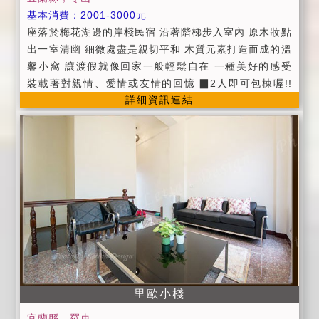
用（內有自動麻將桌 廁所及吧檯）非包棟人數須達13人
基本消費：2001-3000元
以上(加床不算)並需先預約費用為500元可用至早上八點
座落於梅花湖邊的岸棧民宿 沿著階梯步入室內 原木妝點
。 →若旅客於入住臨時取消已預約之娛樂室，視為旅客
出一室清幽 細微處盡是親切平和 木質元素打造而成的溫
自願放棄本服務且不得要求退費及任何補償。 →使用烤
馨小窩 讓渡假就像回家一般輕鬆自在 一種美好的感受
肉區需於訂房時預約，另收每人50元場地費。不含食材
裝載著對親情、愛情或友情的回憶 ▉2人即可包棟喔!!
及耗材並需自行清理 →若需立式烤肉架（含兩個拋棄式
詳細資訊連結
▉平日/假日加人800 ▉春節/定價家人1000 ▉平日：週
烤網）費用為200元。 →禁止放煙火 、烹煮食物、丟擲
日至週四 ▉假日：週五至週六 ▉定價：春節及連續假日
氣球水球 。 →訂房流程在您電話訂房完成後，請務必於
▉包棟：最多可10人入住 (0~6歲不佔床酌收400元) 只
3 日內完成房價 50% 訂金的轉帳或匯款，逾期視同自動
要入住都可享受不被打擾的vip的包棟享受 ▉加大雙人床
取消訂房，恕不另行通知！ →請您務必在轉帳或匯款訂
床架 ▉獨立筒床墊 ▉42吋液晶電視 ▉「詩芙儂」高級
金完成後 3 日內，以簡訊告知。請註明轉帳銀行、帳號
清潔用品 ▉小冰箱 ▉快煮壺 ▉有線電視頻道 ▉wifi上
末五碼及轉帳金額，也請務必註明訂房日期、欲訂之房
網
型名稱與聯絡姓名及電話！ →收到後本民宿會以相同方
式回覆，始完成訂房手續，如未告知本民宿以未付訂金
處理，視為取消訂房，敬請見諒！ →延期及取消訂房旅
客於住宿14日前(含14日)取消原訂房日期或辦理延期,本
民宿依觀光局頒佈之《定型化契約》規定可將原訂金退
里歐小棧
回或可辦理延期半年內入住以一次為限;但若於住宿日14
日以內之不論是辦理延期或取消訂房,本民宿都將依觀光
宜蘭縣，羅東