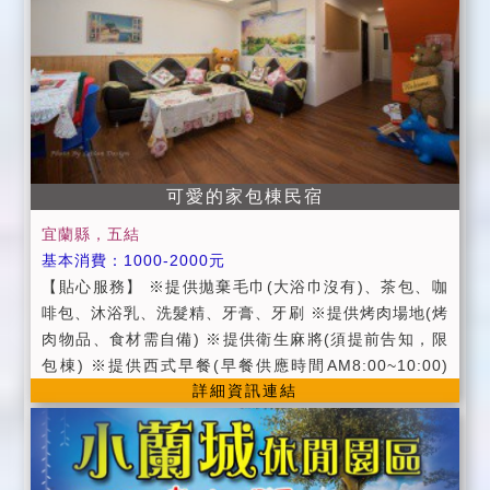
◆可採電話預約、線上訂房或email方式訂房，訂房後請
以電話確認並按照預約人數前來，我們將為您貼心準
備。 ◆為維護各位朋友之權益，請於訂房三日內轉帳5
0%住宿費用，若未能於三日內轉帳，則視同放棄，感激
您的配合。 ◆若要延期/取消住房，請務必於住宿前七天
通知，可無限期保留或扣除訂金一成手續費後退還。若
於七天(含)內延期/取消訂房，將收取訂金五成 之手續費
後退還。若於三天(含)內通知延期/取消訂房，將皆視為
可愛的家包棟民宿
取消，訂金恕無法退還。住宿當日逢颱風或地震等天災
宜蘭縣，五結
不可抗拒因素 (以官方發佈為準)時，訂金可全額退回或
基本消費：1000-2000元
無限期延期。 ◆為了您的安全與健康，室內一律禁菸，
【貼心服務】 ※提供拋棄毛巾(大浴巾沒有)、茶包、咖
如有需要可以移駕戶外或陽台喔。 ◆請勿攜帶任何寵物
啡包、沐浴乳、洗髮精、牙膏、牙刷 ※提供烤肉場地(烤
入住房間哦！ ◆廚房不提供開火
肉物品、食材需自備) ※提供衛生麻將(須提前告知，限
包棟) ※提供西式早餐(早餐供應時間AM8:00~10:00)
詳細資訊連結
※提供脫水機、電磁爐 【住宿叮嚀】 ●平日：週日～週
五。 ●假日：週六、國定假日、連續假日。 ●定價：農
曆春節期間，除夕～初五。 ●進房時間：當日下午15:00
以後；退房時間：翌日上午11:00以前。 ●入住時請記得