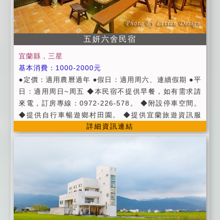
金三個月並擇期入住。
點。
五妍六舍民宿
宜蘭縣，三星
基本消費：1000-2000元
●定價：適用農曆過年 ●假日：適用周六、連續假期 ●平
日：適用周日~周五 ◆本民宿不提供早餐，如有需求請
來電，訂房專線：0972-226-578。 ◆附設停車空間。
◆提供自行車暢遊鄉村田園。 ◆提供宜蘭旅遊資訊服
詳細資訊連結
務。 ◆代訂賞鯨、登島船票，須事先登記(龜山島登島旅
遊須一個月前申請)。◆請勿攜帶任何寵物入住房間哦！
◆Check in於15：00以後 , Check out於11：00之前,
貴賓入住時請提供證件。 ◆加人部分請參考房價表（平
價收費，服務品質不減哦！），三歲以下孩童住宿免費
(以一人為限)。