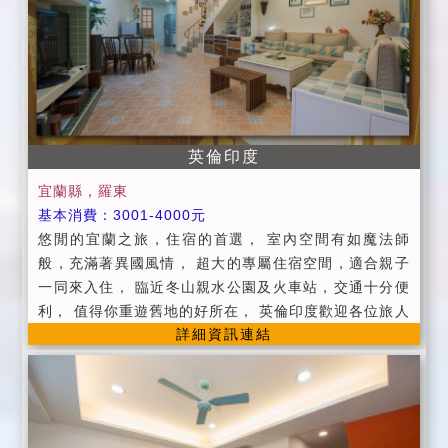
英倫印度
宜蘭縣，羅東
基本消費：3001-4000元
悠閒的宜蘭之旅，住宿的首選， 室內空間有如魔法師
般，充滿著異國風情， 超大的專屬住宿空間，適合親子
一同來入住， 臨近冬山親水公園及火車站，交通十分便
利， 值得你重遊舊地的好所在， 英倫印度歡迎各位旅人
詳細資訊連結
的到來！ ◆提供旅遊、小吃路線圖及諮詢服務。 ◆提供
第四台有線頻道電視。 ◆代辦賞鯨 ◆Check in於15：0
0 , Check out於11：00,貴賓入住時請提供證件。 ◆加
人部分請參考房價表（平價收費，服務品質不減
哦！），三歲以下孩童住宿酌收200元(以一人為限)。