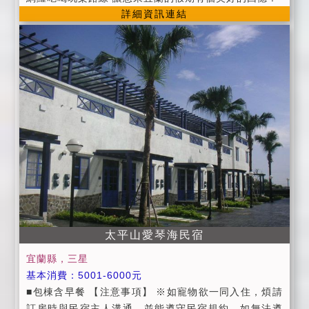
上8：20～10：30 請依時間用餐，如有特殊飲食，請提
詳細資訊連結
前告知。 (14)為維護住宿環境，請勿攜帶寵物。 ｛以上
事項請詳細閱覽，並感謝您的配合！｝
太平山愛琴海民宿
宜蘭縣，三星
基本消費：5001-6000元
■包棟含早餐 【注意事項】 ※如寵物欲一同入住，煩請
訂房時與民宿主人溝通，並能遵守民宿規約，如無法遵