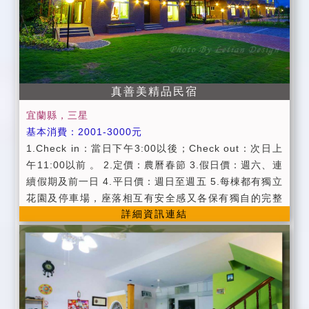
潔費。 (4)入住時請提供您的國民身份證或證件以便辦理
登記，同時請繳付住宿費餘款，謝謝。 (5)為維護住宿環
境，請勿攜帶寵物外，及因安全顧慮全面禁止吸煙、酗
酒、聚賭、施放煙火、烤肉等影響他人之行為，不便之
處，敬請見諒。違反規定者，民宿業者有權拒絕當天住
真善美精品民宿
宿，並收取當日房價的50%作為當日留房之損失。 (6)
為維護住宿安寧，故請每日清晨8點前及晚上10點後，
宜蘭縣，三星
請停止一切喧嘩活動，請每位遊客保持輕聲細語。 ＊訪
基本消費：2001-3000元
客來訪時，請於會客大廳或庭院活動並於晚上10前結
1.Check in：當日下午3:00以後；Check out：次日上
束，以免影響其他房客，不便之處，敬請見諒。 (7)如有
午11:00以前 。 2.定價：農曆春節 3.假日價：週六、連
任何住宿需求請務必於晚上10點前提出，逾時無法提供
續假期及前一日 4.平日價：週日至週五 5.每棟都有獨立
服務，敬請見諒。 (8)個人貴重物品、請自行妥善保管、
花園及停車場，座落相互有安全感又各保有獨自的完整
如有遺失，恕不負責，敬請見諒。 (9)退房同時將鑰匙交
詳細資訊連結
性，完全不會相互干擾。 6.為維護住宿品質，屋內全區
置予民宿主人，遺失鑰匙酌收工本費NT$800。 ＊訂房
請勿吸煙，請勿攜帶寵物，不便處請見諒。 ■貼心服務
前，請詳閱訂房須知，於預付訂金後，視為您已同意上
1.公共設施：分離式冷氣 / 液晶電視 / 有線頻道 / 寬頻
述之各項規定且訂房契約同時生效，所以民宿業者與訂
上網 ( 需自備電腦 ) / 客廳 / 廚房 / 冰箱 / 飲水機/寬敞
房的房客均需依訂房匯款須知各項規定行之。
停車場地 / 自行車。 2.提供精緻美味早餐服務。(用餐時
間為8:30~9:30) 3.全部採用新拖鞋或拋棄式拖鞋及拋棄