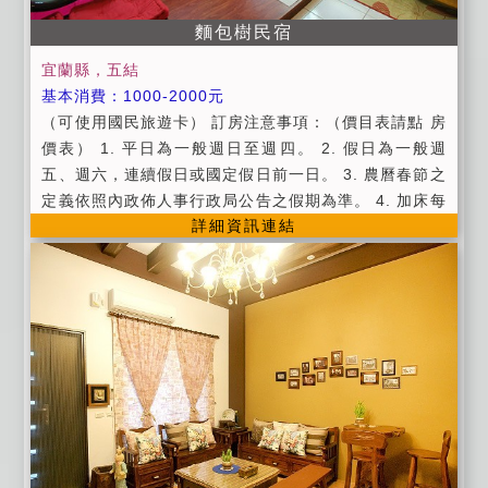
金 預定住宿日前7日至9日取消訂房者，可退回 50% 的
訂金 預定住宿日前4日至6日取消訂房者，可退回 40%
麵包樹民宿
的訂金 預定住宿日前2日至3日取消訂房者，可退回 3
宜蘭縣，五結
0% 的訂金 預定住宿日前1日取消訂房者，可退回 20%
基本消費：1000-2000元
的訂金 預定住宿日當天取消者，不退回訂金 【住宿叮
（可使用國民旅遊卡） 訂房注意事項：（價目表請點 房
嚀】 ●請勿攜帶寵物入住。 ●屋內全面禁止抽菸、嚼檳
價表） 1. 平日為一般週日至週四。 2. 假日為一般週
榔。 ●房間內全面禁止菸酒、嚼檳榔、烹煮食物。 ●個
五、週六，連續假日或國定假日前一日。 3. 農曆春節之
人貴重物品請隨身攜帶並妥善保管，如有遺失恕不負
定義依照內政佈人事行政局公告之假期為準。 4. 加床每
責。 ●入住時請出示身分證件，以供登記，並請繳清餘
詳細資訊連結
人加收500元，並提供早餐與相關備品。 5. 110cm以上
額。 ●為維護住宿安寧，非包棟客人，晚間22：00過後
或實歲四歲以上;實歲12歲以下不佔床之小朋友,每人加
請降低音量，勿大聲喧嘩，避免影響其他旅客權益。 ●
收200元， 提供早餐與相關備品。 6. 入宿時間為下午2:
為維護住宿品質，請依房型人數進住，如需加人，請事
00以後，退房時間為上午11:00以前。 7. 以上內容若有
先告知。 ●為保護旅客之隱私，謝絕所有非住宿旅客之
變動，依照本民宿官網公告為準，恕不另行通知 一切的
拜訪，不便之處敬請見諒。 ●屋內傢俱、電器、擺設器
規範只為給真正想要休閒的人營造更優質的氛圍 1.本民
具、備品為招待所財產，若有毀損或遺失，敬請照價賠
宿全館禁煙。 2.房內備有WiFi無線上網、冷氣、毛巾、
償。 ●匯款後若因故欲更改日期，請於7日前通知，可保
吹風機、洗髮精、沐浴乳、牙膏、牙刷、室內拖鞋。 3.
留房間三個月，否則訂金沒收、恕不另行通知。 ●如遇
請於電話訂房隔日中午12點前，預付全額房租50％之費
颱風、地震等天災，交通因中斷，經當地縣政府或旅客
用，以保留住宿權益，不便之處，煩請包涵； 如為入住
所在地政府發佈停止上班上課，方可 退還訂金或保留訂
當日訂房，可不收取訂金，惟僅將保留房間至當日晚上7