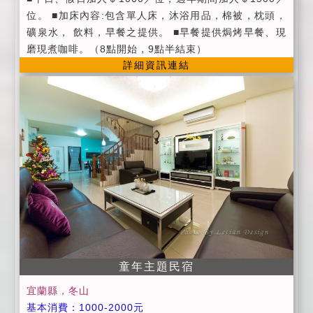
視、盥洗用品、冷氣、嬰兒澡盆、烤肉用具、烤箱、電
位。 ■加床內容:包含單人床，沐浴用品，棉被，枕頭，
磁爐、電鍋、微波爐、基礎調味料(油、鹽、糖、醬
礦泉水， 飲料，早餐之提供。 ■早餐提供焗烤早餐、現
油)、鍋碗瓢盆。 ■ 加人費用(6歲以下不佔床免費)： ►
磨現煮咖啡。（8點開始，9點半結束）
平日包棟特惠: 一人1000元(6歲以下不佔床免費) ※黃
詳細資訊連結
金海岸四人樓中樓包層 觀星樓中樓四人包層套房，此房
型無法借用廚房，敬請見諒。 使用設施: ■ 餐廳、客廳
■ 其它設施：專屬停車場、WIFI、第四台、液晶電視、
盥洗用品、冷氣。 ■ 四人觀星樓中樓套房(可加1人)。 ■
加人費用(六歲以下不佔床免費)：定價 800/人。
童年主題民宿
宜蘭縣，冬山
基本消費：1000-2000元