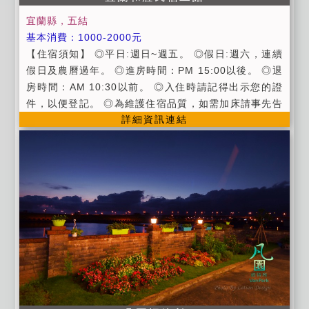
宜蘭縣，五結
基本消費：1000-2000元
【住宿須知】 ◎平日:週日~週五。 ◎假日:週六，連續
假日及農曆過年。 ◎進房時間：PM 15:00以後。 ◎退
房時間：AM 10:30以前。 ◎入住時請記得出示您的證
件，以便登記。 ◎為維護住宿品質，如需加床請事先告
詳細資訊連結
知。 ◎加棉被:夏季(薄被)一件加收50元清洗費，冬季
(被單+棉被)一件加收100元清洗費。 ◎為維護住宿環
境，室內請勿吸煙，不便之處請見諒。 ◎如有寵物只限
攜帶小型犬，另酌收100元清潔費用。 ◎每間客房都有
一本留言簿，請多多使用。 ◎延期住宿:請於住宿前一週
告知，將可辦理退費或保留訂金三個月，並於期限內擇
期住宿。 ◎延期住宿:如遇天災(颱風,地震)經宜蘭縣政
府或旅客所在地政府發佈停止上班上課， 將可辦理延期
宿，並將保留訂金三個月，並於期限內擇期。 【冷氣使
用原則】 1.請將溫度設定在25℃或26℃及吹電風扇即
可。 2.吹冷氣時記得將窗戶、落地窗及浴室門關上，以
提高冷房效果。 3.請愛惜使用電器等用品，若有損壞需