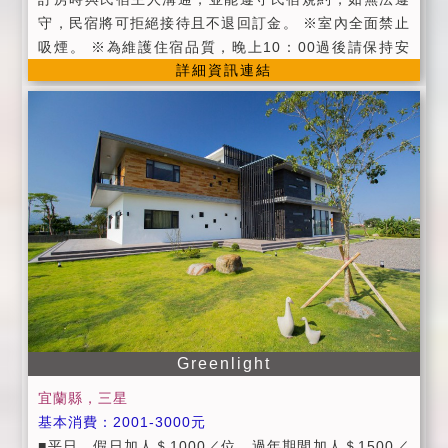
守，民宿將可拒絕接待且不退回訂金。 ※室內全面禁止
吸煙。 ※為維護住宿品質，晚上10：00過後請保持安
詳細資訊連結
靜。 ※包棟旅客可使用餐廳內餐具及冰箱，需使用微波
爐或其他炊煮設備（鍋碗瓢盆）需另收取清潔保證金50
0元，並請自備貴賓您所需的鍋子；請將垃圾分類、物品
洗淨並歸位。 ※周五、周六及連續假日烤肉請於晚上10
點結束；烤肉需另收500元的清潔保證金，並維持場地
整潔，隔天退還。 ※愛琴海12~16人包棟 ■ 二人雅房 x
1、加四人雅房x2、加四人通舖x1、加二人套房x1、 餐
廳、客廳 ■ 客廳備有: 50吋液晶電視、音響、卡拉OK ■
其它設施：專屬停車場、WIFI、第四台、液晶電視、盥
洗用品、冷氣、嬰兒澡盆、烤肉用具、烤箱、電磁爐、
電鍋、微波爐、基礎調味料(油、鹽、糖、醬油)、鍋碗
瓢盆。 平日包棟特惠: 7人以下每人1000元，7人以上每
人加500元 (6歲以下兒童不占床免費) ※蔚藍海岸2~6人
Greenlight
包棟 ■ 二人套房、四樓觀星樓中樓套房。備有客廳、餐
宜蘭縣，三星
廳、廚房。 ■ 客廳備有：42吋液晶電視、音響、卡拉O
基本消費：2001-3000元
K。 ■ 其它設施：專屬停車場、WIFI、第四台、液晶電
■平日、假日加人＄1000／位，過年期間加人＄1500／