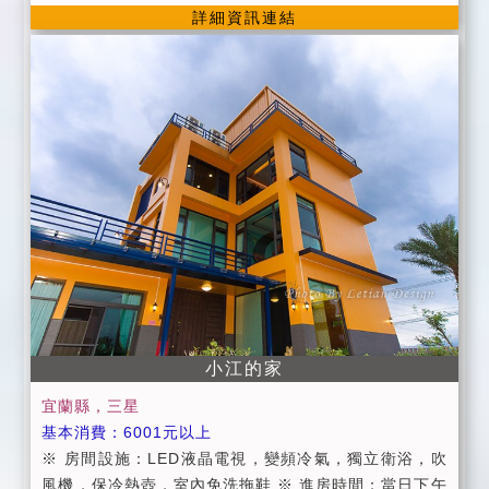
詳細資訊連結
人數入住，如需加人請事先告知 ●為維護住宿環境，民
金。 ★預定住宿日前10日至13日取消訂房者，可退回 7
宿及房間內請勿吸煙、飲酒、嚼檳榔， ●及請勿攜帶寵
0% 的訂金。 ★預定住宿日前7日至9日取消訂房者，可
物，不便處請見諒 ●個人貴重物品，請妥善保管，如有
退回 50% 的訂金。 ★預定住宿日前4日至6日取消訂房
遺失，恕不負責，敬請見諒! ‧ 提供活力早餐服務 ‧ 提
者，可退回 40% 的訂金。 ★預定住宿日前2日至3日取
供免費WiFi(需自備電腦) ‧ 提供宜蘭縣景點旅遊資訊 ‧
消訂房者，可退回 30% 的訂金。 ●就愛輕旅~宜蘭縣合
附設寬廣停車空間 ‧ 提供烤肉場地 ‧ 提供自行車，
法民宿第1687號
漫遊河岸及田園景觀 ‧ 羅東火車站/轉運站接送服務(1
7:00前) ‧ 提供代辦服務(服務項目) ‧ 代辦半日或一日
旅遊規劃 ‧ 代辦汽、機車租借 ‧ 代訂傳統藝術中心、
童玩節門票 ‧ 代訂宜蘭名產
小江的家
宜蘭縣，三星
基本消費：6001元以上
※ 房間設施：LED液晶電視，變頻冷氣，獨立衛浴，吹
風機，保冷熱壺，室內免洗拖鞋 ※ 進房時間：當日下午