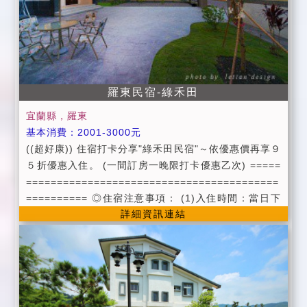
羅東民宿-綠禾田
宜蘭縣，羅東
基本消費：2001-3000元
((超好康)) 住宿打卡分享"綠禾田民宿"～依優惠價再享９
５折優惠入住。 (一間訂房一晚限打卡優惠乙次) =====
=========================================
========== ◎住宿注意事項： (1)入住時間：當日下
詳細資訊連結
午16:00以後 ((入住時請提供證件辦理入宿登記))
（請勿提早前往，房務清理時段，恕難提早入住，不便
之處，敬請見諒） 退房時間：翌日上午11:00以前 (2)
為維護住宿品質，請依房型人數入住，如需加人或加床
者，請事先告知。 (每加一人加500元，加一床加600元)
每間房第一位小朋友(6歲以下)不收費（不另附盥洗用