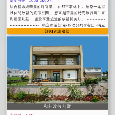
基本消費：1000-2000元
結合精緻與華麗的時尚感， 在都市叢林中， 給您一處得
以休閒放鬆的渡假空間， 想來趟華麗的時尚旅行嗎? 來
到麗園別莊， 讓您享受旅途的放鬆與美好。 ------------
------------------- ‧獨立衛浴設備-乾溼分離&浴缸 ‧獨立
詳細資訊連結
對外窗( 浴室/ 房間) ‧上山採藥盥洗用品/ 吹風機 ‧西雅
圖咖啡/ 奶茶/ 熱水壺
和莊渡假別墅