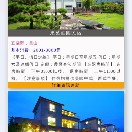
品、寢具及早餐；如需者，酌收300元） 第二位需收加
人或加床費用（另附盥洗用品．寢具及早餐）。 包棟方
面，限10人內，每加一人加500元，每加一床加600
元。 小朋友(6歲以下)不另加收費（不另附盥洗用品及寢
具備品；如需者，酌收300元） ＊.＊.包棟房客如要烤
果菓莊園民宿
肉需於訂房時告知並經民宿業者同意，且需另外酌收80
宜蘭縣，員山
0元（提供烤肉用具、木碳、桌椅、碗盤、杯筷+場地清
基本消費：2001-3000元
潔費） 烤肉食材及用品（烤肉醬、特殊用品如鋁箔紙或
【平日、假日定義】 平日：星期日至星期五 假日：星期
竹籤等......）煩請自備。 為避免破壞環境清潔，請勿將
六及連續假日 定價：農曆春節期間 【進退房時間】 進
垃圾及食物任意丟棄，謝謝！ ＊＊烤肉活動非本民宿既
房時間：下午03:00以後。 退房時間：上午11:00以
有的服務及營業事項，僅為配合"包棟房客"而給予之方
前。 【注意事項】 住宿均提供美味中式、西式早餐。
便，因烤肉場地為戶外空間，所以如遇雨勢過大而無法
詳細資訊連結
禁止攜帶寵物。 室內全面禁止酒、吸煙、嚼檳榔。 個人
烤肉時，民宿業者恕不負此責任，所以煩請房客自行研
貴重物品請隨身攜帶並妥善保管，如有遺失恕不負責。
判入住當日天氣是否適宜烤肉，謝謝！ ＊＊．烤肉活
入住時請出示身分證件以供登記，並請繳清餘款。 晚間
動，於晚上９點後煩請將說話聲及音樂聲降低，並於２
10：00過後請降低音量，勿大聲喧嘩，以維護社區安寧
３點前結束，以免影響附近鄰居，謝謝！（如經勸導不
及其他旅客權益。 請依房型人數進住，如需加人，請事
聽者，民宿業者有權終止烤肉活動，不便之處敬請見
先告知。
諒！） (3)寢具被品我們會依季節不同做更換，如您個人
有需要另行增加備品，每條床被需加收300元之使用清