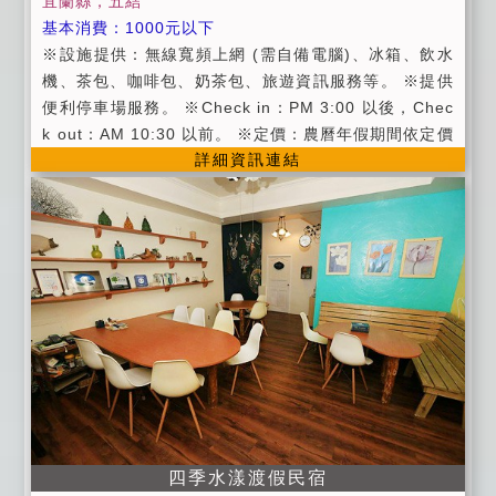
宜蘭縣，五結
基本消費：1000元以下
※設施提供：無線寬頻上網 (需自備電腦)、冰箱、飲水
機、茶包、咖啡包、奶茶包、旅遊資訊服務等。 ※提供
便利停車場服務。 ※Check in：PM 3:00 以後，Chec
k out：AM 10:30 以前。 ※定價：農曆年假期間依定價
詳細資訊連結
計費。 ※假日：週六、國定假日。 ※平日：週日 ~ 週
五。 ※維護住宿品質，室內請勿吸煙。 ※維護住宿品
質，室內請勿攜帶寵物，如有攜帶寵物，每隻寵物依體
型大小酌收清潔費用 （小型犬：如貴賓酌收100元；中
型犬：如柴犬酌收150元；大型犬：如拉拉、黃金獵犬
酌收200元） 是否規定放入籠內：否（如有籠子，建議
攜帶） ※包 棟：平日8,000，假日9,500，年假13,00
0，最多可容納20人。 ※包棟含：春之頌 + 夏之戀 + 秋
之禪 + 冬之情客房，另可使用一樓點唱機、廚房(如使用
瓦斯爐需另收100元瓦斯費用)。 ※平日住宿者早餐為包
子.饅頭 / 三明治(二擇一)，假日住宿者早餐為包子.饅頭
/ 三明治 / 稀飯 (三擇一) ※和莊本棟1樓有1間主人房，
四季水漾渡假民宿
為方便主人管理和莊及招待來賓用。