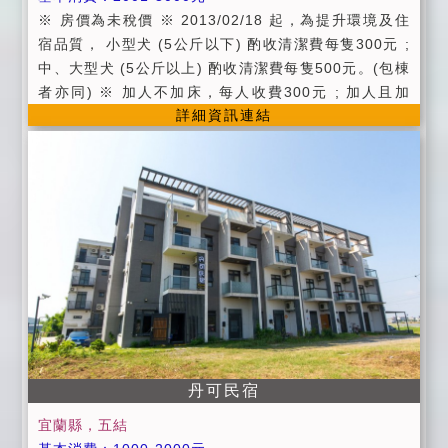
※ 房價為未稅價 ※ 2013/02/18 起，為提升環境及住
宿品質， 小型犬 (5公斤以下) 酌收清潔費每隻300元 ;
中、大型犬 (5公斤以上) 酌收清潔費每隻500元。(包棟
者亦同) ※ 加人不加床，每人收費300元 ; 加人且加
詳細資訊連結
床，每人收費500元。 ※ 農曆春節期間 : 加人不加床，
每人收費600元 ; 加人且加床，每人收費800元。 (3歲
以下不收費，若需加床需收費500元) ※ 週日~週五為平
日價 (禮拜五有人要上班耶，算假日價也太 ^.< ) ; 僅週
六為假日價。 附中、西式早餐(素食的朋友請於訂房時告
知)。 提供腳踏車、烤肉場地(需自備食材、木炭、碗
盤)。 1.住宿當日逢颱風或地震等不可抗拒因素 (以當地
縣市政府頒布"停止上班上課"為準則) 時， 可全額退回
訂金或保留三個月。(颱風的改期或取消是以宜蘭或住客
居住區域的陸上颱風警報達"停止上班上課"為主，不可
以因下雨或其他颱風天氣不佳為藉口而改期或取消) 2.變
更住宿日期請於7 日前通知，帆迎將為您保留訂金三個
丹可民宿
月 ; 如未於7日前通知者，而造成其他候補房間者之損
宜蘭縣，五結
失，將不保留或退還訂金。 3.取消訂房訂金退還標準：(