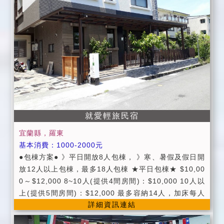
0~17:00，提供心娘手作下午茶，寒暑假期間視住宿狀
況提供（請提早二日告知我們） ※提供現磨現煮咖啡，
由主人親自挑選及搭配的咖啡豆，濃濃咖啡香使旅客更
放鬆唷！ ※提供Wi-Fi及有線網路 ※提供廣大停車場 ※
第四台有線頻道 ※提供旅程規劃服務 ※提供單車鄉野自
由行 ※客房進房時間為15:00後，退房時間為11:00前
※依約定人數入住，如需加人加床，請提早二日告知民
宿，若無法配合，民宿將無條件取消訂房，恕 無法退還
訂金 ※兒童加床注意事項：不加床不加價，一房限一位
兒童(限六歲以下) ※室內禁止吸菸、酗酒、吃檳榔、賭
就愛輕旅民宿
博、喧嘩、炊煮，及從事不合法行為 ※全館禁止攜帶寵
宜蘭縣，羅東
物 ※熄燈時間為PM 10:00後，請輕聲細語，以免影響
基本消費：1000-2000元
其他旅客及附近住戶 ※如造成硬體設備損壞均照價賠償
●包棟方案● 》平日開放8人包棟， 》寒、暑假及假日開
※湧泉池三歲以下不得入池，12歲以下需由成人陪同，
放12人以上包棟，最多18人包棟 ★平日包棟★ $10,00
心星相映有權依兒童身理狀況決定水量
0～$12,000 8~10人(提供4間房間)：$10,000 10人以
上(提供5間房間)：$12,000 最多容納14人，加床每人
詳細資訊連結
$500 ★假日包棟/連續假日★ $15,000~18,000 11~14
人(提供5間房間)：$15,000 ★農曆春節包棟★ $22,00