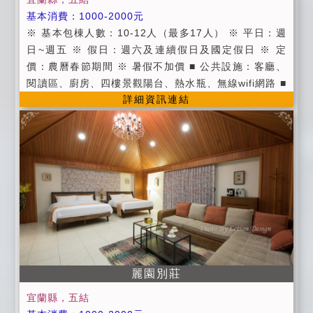
上班上課當天與前後一天的預定，亦可辦理取消退費或
基本消費：1000-2000元
延期住 宿，並將保留訂金三個月，並於期限內擇期住
※ 基本包棟人數：10-12人（最多17人） ※ 平日：週
宿。 ■取消訂房訂金退還標準（依據消保會規定）： ●
日~週五 ※ 假日：週六及連續假日及國定假日 ※ 定
預定住宿日前14日取消訂房，可退回全部訂金 。 ●預定
價：農曆春節期間 ※ 暑假不加價 ■ 公共設施：客廳、
住宿日前10日至13日取消訂房者，可退回 70% 的訂金
閱讀區、廚房、四樓景觀陽台、熱水瓶、無線wifi網路 ■
。 ●預定住宿日前7日至9日取消訂房者，可退回 50%
詳細資訊連結
茶包/咖啡包/礦泉水 ■ 提供第四台有線頻道電視。 ■ 提
的訂金 。 ●預定住宿日前4日至6日取消訂房者，可退回
供旅遊資訊服務。 ■ 因為工作因素無法提供早餐，因此
40% 的訂金 。 ●預定住宿日前2日至3日取消訂房者，
在房價上特別回饋給大家! ■ 進房時間：當日下午15:00
可退回 30% 的訂金 。 ●預定住宿日前1日取消訂房者，
以後；退房時間：翌日上午11:00以前。 ■ 入住時請記
可退回 20% 的訂金 。 ●預定住宿日當天取消者，不退
得出示您的證件，以便我們登記，在辦理登記的同時，
回訂金。
也請您將住宿費一併繳交。 ■ 為維護住宿環境，室內請
勿吸煙，不便處請見諒。 ■ 為維護住宿安寧，請每位遊
客保持輕聲細語，相互尊重住宿空間上的安寧。 ■ 個人
貴重物品、請自行妥善保管、如有遺失，恕不負責，敬
請見諒。 ■ 延期住宿：請於住宿前一週告知
麗園別莊
宜蘭縣，五結