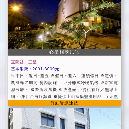
心星相映民宿
宜蘭縣，三星
基本消費：2001-3000元
※平日：週日~週五 ※假日：週六、連續假日 ※定價：
農曆春節期間 房內設施： ※分離式冷暖氣機 ※浴室乾
濕分離 ※國際牌吹風機 ※快煮壺 ※提供有線／無線上
網 ※第四台有線頻道 ※提供上山採藥盥洗用品  （天然
詳細資訊連結
有機洗髮精、潤髮乳、沐浴乳、牙刷、牙膏、 浴帽、長
柄梳、刮鬍刀、刮鬍膏、棉花棒） ※星級飯店毛巾 ※早
餐時段為08：30～10：00提供中式或西式無菜單早餐
（如有吃素請提早二日告知我們） ※下午茶時段為15:0