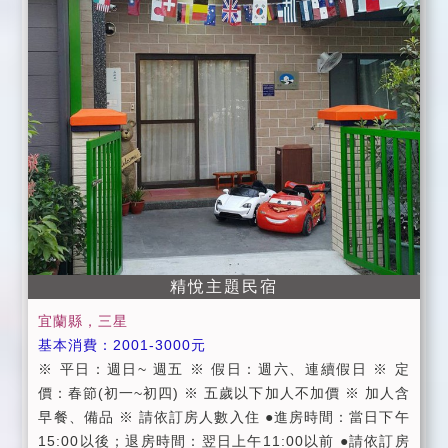
0～25,200 14人(提供5間房間)：$22,000 **************
********************************* ●公共設施 冰箱、飲水
機、微波爐、茶包、咖啡包、55吋大電視、寬頻上網 ●
訂房需知 》平日：週日 ~ 週五 》假日：週六、兩天以
上連續假日 》定價：農曆春節期間 》進房時間：當日下
午 16：00 以後。 》退房時間：隔日上午 11：00 以
前。 》入住時請記得出示您的證件，以便我們登記，在
辦理登記的同時，也請您將住宿費一併繳交。 》為維護
住宿品質與旅客權益，請依房型人數入住，客房若有額
外棉被及枕頭需求，每套酌收NT$200清潔費，感謝您
的配合。 》為保障入住房客安全，不接受房客以外人士
入內參觀。 》為維護住宿環境，室內請勿吸煙、請勿攜
精悅主題民宿
帶寵物，請每位遊客相互尊重住宿空間上的安寧，請於1
宜蘭縣，三星
1:00過後降低音量。 》基於安全考量，房內禁止使用炊
基本消費：2001-3000元
具、電磁爐及卡式瓦斯爐。 》個人貴重物品、請自行妥
※ 平日：週日~ 週五 ※ 假日：週六、連續假日 ※ 定
善保管、如有遺失，恕不負責，敬請見諒。 》延期住
價：春節(初一~初四) ※ 五歲以下加人不加價 ※ 加人含
宿：請於住宿前7天告知，將可保留訂金三個月，並於期
早餐、備品 ※ 請依訂房人數入住 ●進房時間：當日下午
限內擇期住宿。 》取消訂房訂金退還標準：( 依據消保
15:00以後；退房時間：翌日上午11:00以前 ●請依訂房
會規定 ) ★預定住宿日前14日取消訂房，可退回全部訂