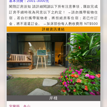
基本消費：2001-3000元
閣陛訂房須知 請詳細閱讀以下所有注意事項，匯款完成
訂房手續時視為同意以下之約定！ →請勿攜帶寵物住
宿，若自行攜帶寵物者，將拒絕房客住宿；若已付訂
金，將不退還訂金。 →加床部份每人酌收費用 NT$500
詳細資訊連結
元 ( 含早餐、盥洗用品被與枕 ) 訂房時請告知確認人
數，請您務必遵守依訂房人數住宿，如有超住人數本民
宿有權拒絕房客入住，並收取 50% 房費作為留房至當日
之損失。 →若旅客於入住臨時取消已訂妥之加床，視為
旅客自願放棄加床服務且不得要求退費及任何補償。 →
為維持住房品質，本民宿客房內嚴禁吸菸；嚴禁酗酒及
喧鬧。 →如發生上述事項本民宿得要求立即退房，並沒
收所有房價，不得有異議！ →本民宿客房為住宿貴賓專
屬，恕不招待訪客過夜。 →本民宿住房時間： Check I
n : pm3:00 以後至晚間 6:00(如會晚到，請務必來電告
知以便為您保留房間。) →本民宿退房時間：Check Ou
t : am11:00 以前(含所有公共空間)，逾時將酌收費用。
岸棧
→本民宿包棟非完全包棟（廚房及二樓不開放） →一樓
客廳僅開放至晚上10點 →包棟房客免費提供娛樂室可使
宜蘭縣，冬山