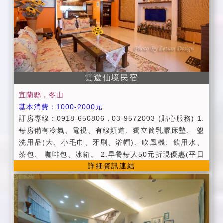
門票。 ●近羅東夜市約5-7分鐘、親水公園約5分鐘。 ●
代購國立傳統藝術中心、蘭陽博物館門票。 ●提供烤肉
場地(最晚烤至晚上九點) ●為維護住宿環境，室內請勿吸
煙，請勿攜帶寵物，不便處請見諒。
雲遊仙境民宿
宜蘭縣，冬山
基本消費：1000-2000元
訂房專線：0918-650806，03-9572003 (貼心服務) 1.
每房備有冷氣、電視、有線頻道、獨立筒乳膠床墊、 盥
洗用品(大、小毛巾、牙刷、浴帽)、吹風機、飲用水、
茶包、 咖啡包、冰箱。 2.早餐每人50元折現優惠(平日
詳細資訊連結
優惠期間恕不提供早餐)。 3.提供迎賓飲料或茶點。 4.
提供旅遊資訊服務，代辦賞鯨、泛舟旅遊服務。 (貼心叮
嚀) 1.Check in：下午3:00以後/ Check out：上午11:0
0以前 2.平日：週日~週四。 3.假日：週五、六及連續假
日。 4.定價：農曆過年。