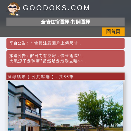
GOODOKS.COM
全省住宿選擇↓打開選擇
回首頁
平台公告：
＊會員注意圖片上傳尺寸
，
旅遊公告：
假日尚有空房，快來電喔!!
，
天氣涼了要幹嘛?當然是要泡湯去嘍~~
，
搜尋結果 ( 公共客廳 )，共66筆