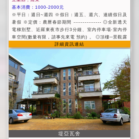
局頒佈《定型化契約》規定之取消規則比例扣款,請詳細
基本消費：1000-2000元
閱讀此注意事項，完成訂房手續時視為同意此約定,以避
※平日：週日~週四 ※假日：週五、週六、連續假日及
免因此糾紛！ →本民宿訂金依照觀光局頒佈《定型化契
暑假 ※定價：農曆春節期間 --------------- ◎全新透天
約》規定並依法令規定比率進行取消訂房之扣款如下：
電梯別墅、近羅東夜市步行3分鐘、室內停車場‧室內停
旅客住宿日當日取消訂房扣預付訂金金額100% 。 旅客
車空間(數量有限，請事先來電 預約) 。 ◎頂樓─景觀露
於住宿日前1日內取消訂房扣房價預付訂金金額80%。
詳細資訊連結
天陽台、景觀交誼休憩廳。 ◎公共設施：客廳、公共冰
旅客於住宿日前2-3日內取消訂房扣房價預付訂金金額7
箱。 ◎提供寬頻上網、有線電視頻道。 。請於AM9:00
0%。 旅客於住宿日前4-6日內取消訂房扣房價預付訂金
~PM10:00來電訂房。 。為確保您的權益,請於訂房隔日
金額60%。 旅客於住宿日前7-9日內取消訂房扣房價預
內預付房價五成之訂金,匯款後請來電告知,經確認匯款完
付訂金金額50%。 旅客於住宿日前10-13日內取消訂房
成後,即完 成訂房手續,逾期恕不保留客房。 。進房時間:
扣房價預付訂金金額30%。 旅客於住宿日前14日前(含1
當日下午15:00以後;退房時間:隔日上午11:00以前。 。
4日)取消訂房扣房價預付訂金金額0%。 (或可延期半
入住時請記得出示您的證件,以便我們登記,在辦登記的同
年，以一次為限)如遇天災(如地震、颱風)導致交通中斷
時,也請您將住宿費一併繳交。 。為維護住宿品質,請依
無法前來，經主管單位發佈之訊息，可退還訂金 100%
房型人數進住,如需加人,請事先告知。 。為維護住宿環
(或可延期半年以一次為限)。 →若因颱風交通受阻而導
境,室內禁菸(包含浴室),如有需要請移駕戶外,謝絕攜帶
致無法離開，滯留本館期間住宿以 6 折計算。
寵物。 。為維護住宿安寧,請每位遊客保持輕聲細語,相
互尊重住宿空間上的安寧。 。請隨手將房門上鎖,貴重物
堤亞瓦舍
品請自行保管;如有遺失,恕不負責,敬請見諒。 。不能破