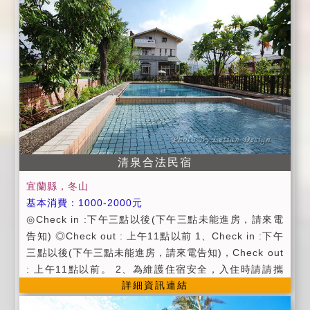
0% 的訂金。 ★預定住宿日前7日至9日取消訂房者，可
0以前 2.平日：週日~週四。 3.假日：週五、六及連續假
退回 50% 的訂金。 ★預定住宿日前4日至6日取消訂房
日。 4.定價：農曆過年。
者，可退回 40% 的訂金。 ★預定住宿日前2日至3日取
消訂房者，可退回 30% 的訂金。 ●就愛輕旅~宜蘭縣合
法民宿第1687號
清泉合法民宿
宜蘭縣，冬山
基本消費：1000-2000元
◎Check in :下午三點以後(下午三點未能進房，請來電
告知) ◎Check out : 上午11點以前 1、Check in :下午
三點以後(下午三點未能進房，請來電告知)，Check out
: 上午11點以前。 2、為維護住宿安全，入住時請請攜
詳細資訊連結
帶身分證，以便我們登記，在辦理登記的同時，也請您
將住宿費一併繳交。 3、恕不接受信用卡刷卡。 4、為