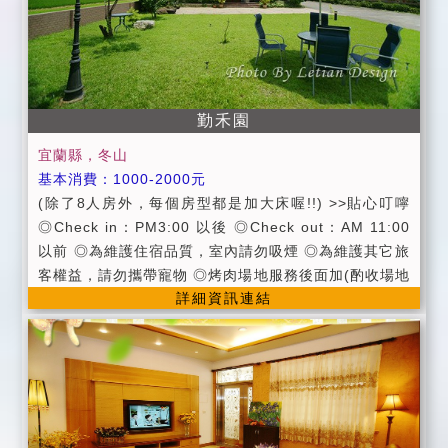
訂金 預定住宿日當天取消者，不退回訂金
勤禾園
宜蘭縣，冬山
基本消費：1000-2000元
(除了8人房外，每個房型都是加大床喔!!) >>貼心叮嚀
◎Check in：PM3:00 以後 ◎Check out：AM 11:00
以前 ◎為維護住宿品質，室內請勿吸煙 ◎為維護其它旅
客權益，請勿攜帶寵物 ◎烤肉場地服務後面加(酌收場地
詳細資訊連結
費&清潔費1000元，自主清潔者獎勵優惠500元) ◎訂
價：春節期間 ◎假日：週六、連續假日 ◎平日：週日 ~
週五 >>貼心服務 ◎公共設施有冷氣、冰箱、洗衣機、
飲水機 ◎提供養生中西式早餐、夏季提供清涼茶飲。 ◎
附設寬敞停車空間、烤肉場地服務 ◎提供卡啦OK歡唱
(結束時間為PM11點) ◎提供羅東火車站接送服務 ◎提
供自行車暢遊鄉間小路 ◎代辦汽、機車租賃及賞鯨旅遊