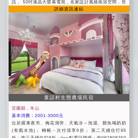
訊， 50吋液晶大螢幕電視，名家設計風格衛浴空間，世
詳細資訊連結
界級獨立筒床墊 ※希臘四人套房&美式四人套房含專屬
獨立景觀陽台 ※饅頭人四人套房富含趣味風格 ※三歲以
下加人不加價，國小生加人不加床，酌收150元清潔服
務費 ※以上房價不含早餐，但提供代訂早餐服務唷，酌
收服務費 ※另設下午茶景觀用餐區可提供免費使用 ※月
租特惠價格為日租總額四折 ※短租特惠價格為日租總額
五折 (短租為5~7天) 3.4.5.6月份包層.包棟優惠中
童話村生態農場民宿
宜蘭縣，冬山
基本消費：2001-3000元
位於羅東夜市、梅花湖旁、天氣冷～泡湯、餵魚喝奶奶
(有戲水池)； 轉帳ㄧ次付清享9折； 第二天續住打85
折；第三天續住打8折；line點電話號碼；按097808250