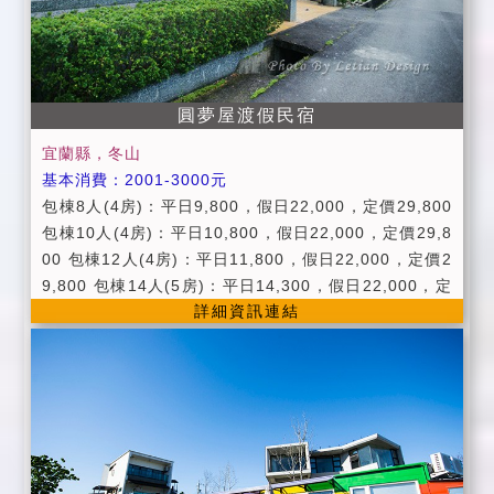
務。 ◎代辦龜山島賞鯨行程服務。
酒、聚賭、施放煙火、烤肉等影響他人之行為，不便之
處，敬請見諒。違反規定者，民宿業者有權拒絕當天住
宿，並收取當日房價的50%作為當日留房之損失。 (6)
為維護住宿安寧，故請每日清晨8點前及晚上10點後，
圓夢屋渡假民宿
請停止一切喧嘩活動，請每位遊客保持輕聲細語。 ＊訪
宜蘭縣，冬山
客來訪時，請於會客大廳或庭院活動並於晚上10前結
基本消費：2001-3000元
束，以免影響其他房客，不便之處，敬請見諒。 (7)如有
包棟8人(4房)：平日9,800，假日22,000，定價29,800
任何住宿需求請務必於晚上10點前提出，逾時無法提供
包棟10人(4房)：平日10,800，假日22,000，定價29,8
服務，敬請見諒。 (8)個人貴重物品、請自行妥善保管、
00 包棟12人(4房)：平日11,800，假日22,000，定價2
如有遺失，恕不負責，敬請見諒。 (9)退房同時將鑰匙交
9,800 包棟14人(5房)：平日14,300，假日22,000，定
置予民宿主人，遺失鑰匙酌收工本費NT$800。 ＊訂房
詳細資訊連結
價29,800 包棟18人(6房)：平日16,800，假日22,00
前，請詳閱訂房須知，於預付訂金後，視為您已同意上
0，定價29,800 ●平日:週日 - 週五。 ●假日:週六、連續
述之各項規定且訂房契約同時生效，所以民宿業者與訂
假日。 ●定價:農曆春節期間。 ●週一至週四，4房即可
房的房客均需依訂房匯款須知各項規定行之。
包棟。 ●進房時間：PM 15:00以後。 ●退房時間：AM
11:00以前。 ●入住時請記得出示您的證件，以便登記。
●為維護住宿品質，如需加床請事先告知。 ●為維護住宿
環境，室內請勿吸煙及攜帶寵物，不便之處請見諒。 ●