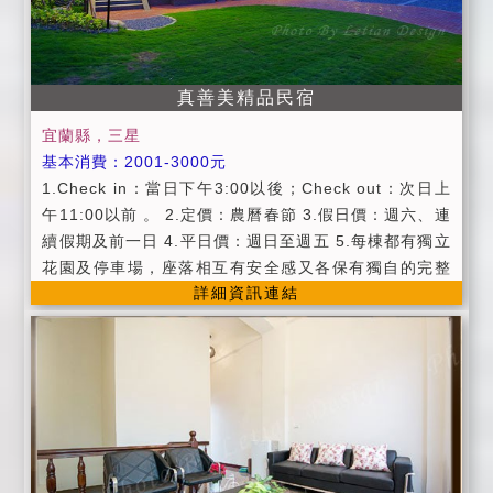
真善美精品民宿
宜蘭縣，三星
基本消費：2001-3000元
1.Check in：當日下午3:00以後；Check out：次日上
午11:00以前 。 2.定價：農曆春節 3.假日價：週六、連
續假期及前一日 4.平日價：週日至週五 5.每棟都有獨立
花園及停車場，座落相互有安全感又各保有獨自的完整
詳細資訊連結
性，完全不會相互干擾。 6.為維護住宿品質，屋內全區
請勿吸煙，請勿攜帶寵物，不便處請見諒。 ■貼心服務
1.公共設施：分離式冷氣 / 液晶電視 / 有線頻道 / 寬頻
上網 ( 需自備電腦 ) / 客廳 / 廚房 / 冰箱 / 飲水機/寬敞
停車場地 / 自行車。 2.提供精緻美味早餐服務。(用餐時
間為8:30~9:30) 3.全部採用新拖鞋或拋棄式拖鞋及拋棄
式洗臉紙巾。 4.提供羅東前火車站接送服務。 5.提供自
製全套的旅遊資訊,內含景點路線規劃、著名餐廳、小吃