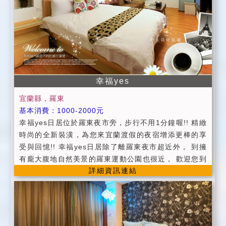
喧鬧。 →如發生上述事項本民宿得要求立即退房，並沒
收所有房價，不得有異議！ →本民宿客房為住宿貴賓專
屬，恕不招待訪客過夜。 →本民宿住房時間： Check I
n : pm3:00 以後至晚間 6:00(如會晚到，請務必來電告
知以便為您保留房間。) →本民宿退房時間：Check Ou
t : am11:00 以前(含所有公共空間)，逾時將酌收費用。
→本民宿包棟非完全包棟（廚房及二樓不開放） →一樓
幸福yes
客廳僅開放至晚上10點 →包棟房客免費提供娛樂室可使
宜蘭縣，羅東
用（內有自動麻將桌 廁所及吧檯）非包棟人數須達13人
基本消費：1000-2000元
以上(加床不算)並需先預約費用為500元可用至早上八點
幸福yes日居位於羅東夜市旁，步行不用1分鐘喔!! 精緻
。 →若旅客於入住臨時取消已預約之娛樂室，視為旅客
時尚的全新裝潢，為您來宜蘭渡假的夜宿增添更棒的享
自願放棄本服務且不得要求退費及任何補償。 →使用烤
受與回憶!! 幸福yes日居除了離羅東夜市超近外， 到擁
肉區需於訂房時預約，另收每人50元場地費。不含食材
有龐大腹地自然美景的羅東運動公園也很近， 歡迎您到
及耗材並需自行清理 →若需立式烤肉架（含兩個拋棄式
詳細資訊連結
宜蘭旅遊時，來到幸福yes日居夜宿喔!! -----------------
烤網）費用為200元。 →禁止放煙火 、烹煮食物、丟擲
----- ★平日:周日~周五 ★假日:周六(特殊假日另行公告)
氣球水球 。 →訂房流程在您電話訂房完成後，請務必於
★原價:農曆過年期間 ★提供盥洗用品 / 大小毛巾/ 吹風
3 日內完成房價 50% 訂金的轉帳或匯款，逾期視同自動
機 / 咖啡 ★公共空間提供洗衣機 / 飲水機 ★每個房間皆
取消訂房，恕不另行通知！ →請您務必在轉帳或匯款訂
配有全頻有線電視，無線網路，電能熱水器， 冰箱，熱
金完成後 3 日內，以簡訊告知。請註明轉帳銀行、帳號