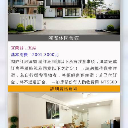
明文件以便我們辦理登記。 ■為確保住宿客人及民宿主
人的生活隱私，不開放參觀。 ■請依照訂房約定人數前
來，若超過約定人數入住，水舞間有權利拒絕入住並沒
收訂金。 ■為了健康及安全，全館禁菸 (包含浴室)，如
有需要請至戶外/露台/陽台. ■主棟請勿攜帶寵物，若發
閣陛休閑會館
現水舞間有權拒絕住宿，且不退還訂金，請見諒。 (若
有，麻煩帶到專屬於牠們的寵物旅店住宿) ■安全及環保
宜蘭縣，五結
考量， 水舞間全面禁止烤肉。 ■為維護安寧, 公共區域
基本消費：2001-3000元
(庭院、客廳...)請於9:30PM後，禁止喧嘩。 ■停車場免
閣陛訂房須知 請詳細閱讀以下所有注意事項，匯款完成
費供旅客使用，不負保管之責，貴重物品請自行妥善保
訂房手續時視為同意以下之約定！ →請勿攜帶寵物住
管，若遺失/破壞，無法歸咎，請諒解。 ■勿留小孩單獨
宿，若自行攜帶寵物者，將拒絕房客住宿；若已付訂
在水舞間所有陽台/露台/庭院，請家長隨行，並多加注意
金，將不退還訂金。 →加床部份每人酌收費用 NT$500
自身及小朋友的安全。
詳細資訊連結
元 ( 含早餐、盥洗用品被與枕 ) 訂房時請告知確認人
數，請您務必遵守依訂房人數住宿，如有超住人數本民
宿有權拒絕房客入住，並收取 50% 房費作為留房至當日
之損失。 →若旅客於入住臨時取消已訂妥之加床，視為
旅客自願放棄加床服務且不得要求退費及任何補償。 →
為維持住房品質，本民宿客房內嚴禁吸菸；嚴禁酗酒及