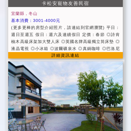
卡松安寵物友善民宿
宜蘭縣，冬山
基本消費：3001-4000元
(更多更棒的房型介紹照片，請連結到官網瀏覽) 平日：
週日至週五 假日：週六及連續假日 定價：春節 ◎詩肯
柚木高級床架加大雙人床 ◎英國名牌高級獨立筒床墊 ◎
液晶電視 ◎小冰箱 ◎波爾礦泉水 ◎真鍋咖啡 ◎巴洛尼
詳細資訊連結
亞高級清潔用品 ◎快煮壺 ◎造型浴缸 ◎有線電視頻道
◎無線寬頻上網 ◎露天小花園(可看星星，做日光浴) ◎
露天SPA，使用南洋進口人頭噴水 ◎室外露天躺椅 ◎私
人花園