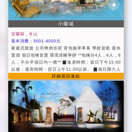
小蘭城
宜蘭縣，冬山
基本消費：3001-4000元
家庭式旅遊 公司烤肉住宿 背包族單車客 學校迎新 退休
渡假 假日包棟首選 環境清幽寧靜 **包棟分4人，6人，8
人，不分平假日均一價** ▉進房時間：當日下午15:00
以後；退房時間：翌日上午11:00以前。 ▉假日限六人
詳細資訊連結
以上包棟唷(可電洽彈性調整)!! ▉加床墊可睡至12人。
▉提供早餐服務。 ▉附卡拉OK。 ▉廚房可使用。 ▉可
預約下午茶和烤肉(食品需自備)。 ▉免費提供白米煮食