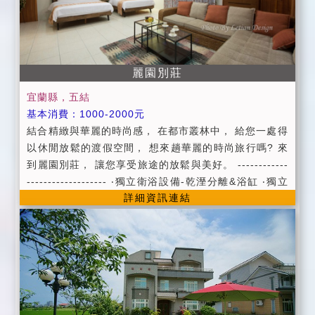
房後請以電話確認並按照預約人數前來，我們將為您貼
心 準備。 ＊為維護各位朋友之權益，請於訂房三日內轉
帳50%住宿費用，若未能於三日內轉帳，則視同放棄，
感激您 的配合。 ＊為了您的安全與健康，室內一律禁
麗園別莊
菸，如有需要可以移駕戶外或陽台喔。請勿攜帶任何寵
物入住房間哦！ ＊住宿當日逢颱風或地震等不可抗拒之
宜蘭縣，五結
因素(以當地縣市政府頒布狀況為準則)時，無條件退回
基本消費：1000-2000元
全額訂金或保 留訂金。 ＊颱風改期或取消以宜蘭當地或
結合精緻與華麗的時尚感， 在都市叢林中， 給您一處得
住客居住地的陸上颱風警報為主，以中央氣象局宣布為
以休閒放鬆的渡假空間， 想來趟華麗的時尚旅行嗎? 來
主。 ＊變更住宿日期請於14日前通知，將為您保留訂金
到麗園別莊， 讓您享受旅途的放鬆與美好。 ------------
六個月，如未於7日前通知者，造成其他候補房間者之損
------------------- ‧獨立衛浴設備-乾溼分離&浴缸 ‧獨立
詳細資訊連結
失， 將不保留或退還訂金。 ＊取消訂房定金退還標準：
對外窗( 浴室/ 房間) ‧上山採藥盥洗用品/ 吹風機 ‧西雅
(依據消保會規定) 預定住宿日前14日取消訂房，可退回
圖咖啡/ 奶茶/ 熱水壺
全部訂金 預定住宿日前10至13日取消訂房者，可退回7
0%的訂金 預定住宿日前7至9日取消訂房者，可退回5
0%的訂金 預定住宿日前4至6日取消訂房者，可退回4
0%的訂金 預定住宿日前2至3日取消訂房者，可退回3
0%的訂金 預定住宿日前1日取消訂房者，可退回20%的