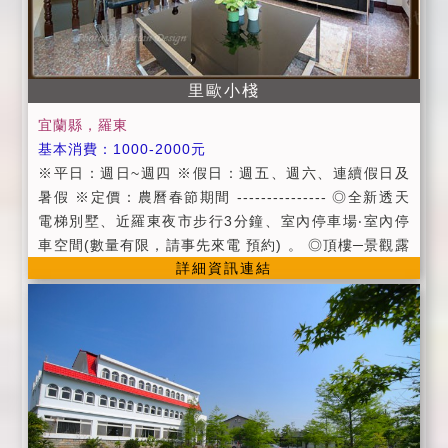
及伴手禮。 6.代辦汽、機車租賃服務及各式套裝行程。
7.代辦賞鯨、泛舟套裝行程服務。 8.歡迎包棟，詳細請
參考包棟介紹。 9.具有寬敞停車場。
里歐小棧
宜蘭縣，羅東
基本消費：1000-2000元
※平日：週日~週四 ※假日：週五、週六、連續假日及
暑假 ※定價：農曆春節期間 --------------- ◎全新透天
電梯別墅、近羅東夜市步行3分鐘、室內停車場‧室內停
車空間(數量有限，請事先來電 預約) 。 ◎頂樓─景觀露
詳細資訊連結
天陽台、景觀交誼休憩廳。 ◎公共設施：客廳、公共冰
箱。 ◎提供寬頻上網、有線電視頻道。 。請於AM9:00
~PM10:00來電訂房。 。為確保您的權益,請於訂房隔日
內預付房價五成之訂金,匯款後請來電告知,經確認匯款完
成後,即完 成訂房手續,逾期恕不保留客房。 。進房時間:
當日下午15:00以後;退房時間:隔日上午11:00以前。 。
入住時請記得出示您的證件,以便我們登記,在辦登記的同
時,也請您將住宿費一併繳交。 。為維護住宿品質,請依