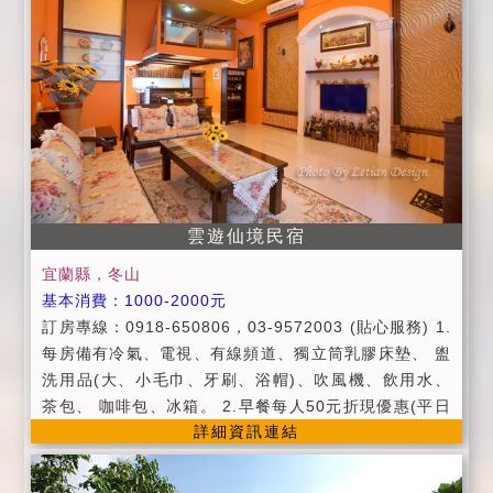
機、微波爐、茶包、咖啡包、55吋大電視、寬頻上網 ●
訂房需知 》平日：週日 ~ 週五 》假日：週六、兩天以
上連續假日 》定價：農曆春節期間 》進房時間：當日下
午 16：00 以後。 》退房時間：隔日上午 11：00 以
前。 》入住時請記得出示您的證件，以便我們登記，在
辦理登記的同時，也請您將住宿費一併繳交。 》為維護
住宿品質與旅客權益，請依房型人數入住，客房若有額
外棉被及枕頭需求，每套酌收NT$200清潔費，感謝您
雲遊仙境民宿
的配合。 》為保障入住房客安全，不接受房客以外人士
入內參觀。 》為維護住宿環境，室內請勿吸煙、請勿攜
宜蘭縣，冬山
帶寵物，請每位遊客相互尊重住宿空間上的安寧，請於1
基本消費：1000-2000元
1:00過後降低音量。 》基於安全考量，房內禁止使用炊
訂房專線：0918-650806，03-9572003 (貼心服務) 1.
具、電磁爐及卡式瓦斯爐。 》個人貴重物品、請自行妥
每房備有冷氣、電視、有線頻道、獨立筒乳膠床墊、 盥
善保管、如有遺失，恕不負責，敬請見諒。 》延期住
洗用品(大、小毛巾、牙刷、浴帽)、吹風機、飲用水、
宿：請於住宿前7天告知，將可保留訂金三個月，並於期
茶包、 咖啡包、冰箱。 2.早餐每人50元折現優惠(平日
限內擇期住宿。 》取消訂房訂金退還標準：( 依據消保
詳細資訊連結
優惠期間恕不提供早餐)。 3.提供迎賓飲料或茶點。 4.
會規定 ) ★預定住宿日前14日取消訂房，可退回全部訂
提供旅遊資訊服務，代辦賞鯨、泛舟旅遊服務。 (貼心叮
金。 ★預定住宿日前10日至13日取消訂房者，可退回 7
嚀) 1.Check in：下午3:00以後/ Check out：上午11:0