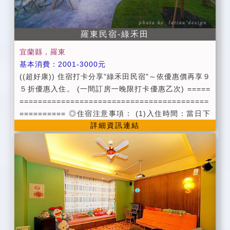
羅東民宿-綠禾田
宜蘭縣，羅東
基本消費：2001-3000元
((超好康)) 住宿打卡分享"綠禾田民宿"～依優惠價再享９
５折優惠入住。 (一間訂房一晚限打卡優惠乙次) =====
=========================================
========== ◎住宿注意事項： (1)入住時間：當日下
詳細資訊連結
午16:00以後 ((入住時請提供證件辦理入宿登記))
（請勿提早前往，房務清理時段，恕難提早入住，不便
之處，敬請見諒） 退房時間：翌日上午11:00以前 (2)
為維護住宿品質，請依房型人數入住，如需加人或加床
者，請事先告知。 (每加一人加500元，加一床加600元)
每間房第一位小朋友(6歲以下)不收費（不另附盥洗用
品、寢具及早餐；如需者，酌收300元） 第二位需收加
人或加床費用（另附盥洗用品．寢具及早餐）。 包棟方
面，限10人內，每加一人加500元，每加一床加600