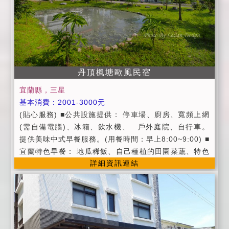
房型人數進住,如需加人,請事先告知。 。為維護住宿環
境,室內禁菸(包含浴室),如有需要請移駕戶外,謝絕攜帶
寵物。 。為維護住宿安寧,請每位遊客保持輕聲細語,相
互尊重住宿空間上的安寧。 。請隨手將房門上鎖,貴重物
品請自行保管;如有遺失,恕不負責,敬請見諒。 。不能破
壞或攜出屋內用品及物品(如傢俱、家電、飾品等),否則
丹頂楓塘歐風民宿
照價賠償。 。客廳為公共空間,開放到晚上10:00,10:00
宜蘭縣，三星
過後請降低音量,並避免大聲喧嘩。 。歡迎包棟,但無法
基本消費：2001-3000元
提供烤肉。 。入住人數最多12人
(貼心服務) ■公共設施提供： 停車場、廚房、寬頻上網
(需自備電腦)、冰箱、飲水機、 戶外庭院、自行車。
提供美味中式早餐服務。(用餐時間：早上8:00~9:00) ■
宜蘭特色早餐： 地瓜稀飯、自己種植的田園菜蔬、特色
詳細資訊連結
三星蔥蛋、特色宜蘭一串心豆腐、羅東名物雙園肉鬆...
等。 ■附設便利停車場地及烤肉場地。 ■提供羅東火車
站接送服務。(需事先來電告知) ■提供羅東後火車站之首
都客運、噶瑪蘭客運接送服務。(需事先來電告知) ■代辦
賞鯨、登龜山島服務。 (住宿叮嚀) ■進房時間：當日下
午15:00以後；退房時間：翌日上午11:00以前。 ■假