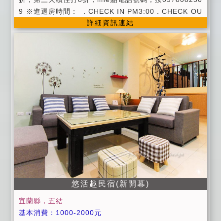
9 ※進退房時間： ．CHECK IN PM3:00．CHECK OU
詳細資訊連結
T AM10:30 ．早餐用餐時間:假日8:00~9:00平日8:30~
9:30 注意事項： ※為維護住宿品質及其他客人
權益，請勿攜帶寵物，室內請勿吸煙，不便處請見諒。
※房間內禁止吸煙及炊煮食物，以免觸動消防設備。 ※
童話村備有舒適明亮的餐廳可使用，請勿攜帶油湯食物
進進入房間。 ※為了維護室內全面禁煙；溪邊、海邊玩
耍、請攜帶短褲、防曬油、活水SPA、請攜帶泳衣、泳
帽。 ※賞鯨、登島者，請攜帶身分證。 ※情人節當日住
宿或當日壽星慶生住宿，每房可依當日房價再優惠500
元喔~ 如自帶牙膏、牙刷、浴帽、刮鬍刀、毛巾、浴
巾、梳子(毛巾、浴巾、洗髮精、沐浴乳這邊有提供)，
每房贈送一包三星蔥牛舌餅及貴妃金棗ㄧ包耶~ 讓您住
宿的同時亦可做環保捐愛心，結合大家的力量，為環保
盡一份心力， 謝謝您~第二天續住不更換床單及毛巾，
悠活趣民宿(新開幕)
不用打掃，依不更換之天數，每天優惠房價500元作獎
宜蘭縣，五結
勵耶~
基本消費：1000-2000元