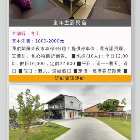
童年主題民宿
宜蘭縣，冬山
基本消費：1000-2000元
我們離羅東夜市車程3分鐘！提供停車位，還有諾貝爾、
宜蘭餅、包心粉圓折價券。 ▉包棟(16人)：平日12,00
0，假日16,000，定價22,800 ▉平日：週一~週五、週
日 ▉假日：週六、連續假日 ▉定價：農曆春節期間 ▉
詳細資訊連結
公共設施：廚房、公用冰箱、飲水機、寬頻上網wifi。
▉提供第四台有線頻道電視。 ▉提供早餐券。 ▉提供諾
貝爾、宜蘭餅、包心粉圓折價券。 ▉提供停車位 ▉進房
時間：當日下午15：00~18:00 ▉退房時間:隔日上午1
1:00以前。 ▉入住時請記得出示您的證件，以便我們登
記，在辦理登記的同時，也請您將住宿費一併繳交。 ▉
為維護住宿環境，室內請勿吸煙、請勿攜帶寵物。 ▉為
維護住宿安寧，請每位遊客保持輕聲細語，相互尊重住
宿空間上的安寧。 ▉個人貴重物品、請自行妥善保管、