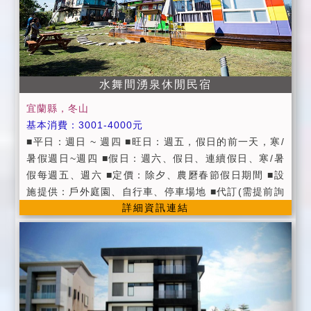
公共設施：免費供應洗衣機、冰溫熱電解水飲水機、 ●
寬頻上網(含Wi - Fi需自備電腦) ●附設便利停車場地 ●
自行車(需事先預約) ●第四台有線頻道電視。 ●提供現做
早餐《住宿皆附早餐》(早餐時間為8:30~9:30) ●提供宜
蘭旅遊資訊服務。 ※ 平日：週日 - 週五 ※ 假日：週
水舞間湧泉休閒民宿
六、連續假日 ※ 定價：農曆春節期間 ※ 週一至週四，
4房即可包棟 ※ 提供不怕下雨的烤肉場地。
宜蘭縣，冬山
基本消費：3001-4000元
■平日：週日 ~ 週四 ■旺日：週五，假日的前一天，寒/
暑假週日~週四 ■假日：週六、假日、連續假日、寒/暑
假每週五、週六 ■定價：除夕、農磿春節假日期間 ■設
施提供：戶外庭園、自行車、停車場地 ■代訂(需提前詢
詳細資訊連結
問)：賞鯨、馬場、拔三星蔥、泛舟、採蓮 ■入住Check
in 3:00 PM ; 退房 check out 11:00 AM ■早餐時間: 8:
00AM~ 10:00AM(通常以清粥小菜為主,若有茹素，請於
入住前及入住時告知) ■住宿當日客房保留到下午7點，
如會更晚抵達請事先通知。 ■廚房恕不外借 (包棟除外),
若有取用廚房用品，請於使用後，幫忙洗潔瀝乾或歸回
原位。 ■入住時，請記得出示您的國民身份證或其他證