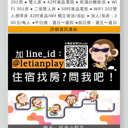
201房 ● 雙人床 ● 42吋液晶電視 ● 乾濕分離衛浴 ● WI
FI 301房 ● 二張雙人床 ● 50吋液晶電視 ● WIFI 202雙
人標準床 42吋液晶/Wif 獨立衛浴/浴缸 ● 加人/加床：3
00元/每人 ●平日價：週日〜週四 ●假日價：週五〜週日
詳細資訊連結
●定價：農曆春節及連續假日 ● 進房時間：當日下午15:
00以後；退房時間：翌日上午11:00以前。 ● 公共設
施：客廳、閱讀區、廚房、四樓景觀陽台、熱水瓶、無
線wifi網路 ● 茶包/咖啡包/礦泉水 ● 提供第四台有線頻
道電視。 ● 提供旅遊資訊服務。
樂天～找房小幫手