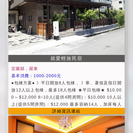
日：週六、連續假日 ■平日：週日 ~ 週五 ■為維護住宿
品質，懇請您勿在室內抽煙、喝酒、吃檳榔、大聲喧
譁、或從事賭博等行為。 ■為維護住宿安寧，各項活動
請於晚間11點前結束， 以免影響其它旅客休憩權益，不
便處請見諒。 ■可攜帶寵物(中小型犬)，酌收清潔費300
元。
就愛輕旅民宿
宜蘭縣，羅東
基本消費：1000-2000元
●包棟方案● 》平日開放8人包棟， 》寒、暑假及假日開
放12人以上包棟，最多18人包棟 ★平日包棟★ $10,00
0～$12,000 8~10人(提供4間房間)：$10,000 10人以
上(提供5間房間)：$12,000 最多容納14人，加床每人
詳細資訊連結
$500 ★假日包棟/連續假日★ $15,000~18,000 11~14
人(提供5間房間)：$15,000 ★農曆春節包棟★ $22,00
0～25,200 14人(提供5間房間)：$22,000 **************
********************************* ●公共設施 冰箱、飲水