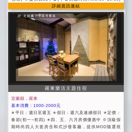
詳細資訊連結
※提供脫水機、電磁爐 【住宿叮嚀】 ●平日：週日～週
五。 ●假日：週六、國定假日、連續假日。 ●定價：農
曆春節期間，除夕～初五。 ●進房時間：當日下午15:00
以後；退房時間：翌日上午11:00以前。 ●入住時請記得
出示您的證件，以便我們登記，在辦理登記的同時，也
請您將住宿費一併繳交。 ●出示學生證每房優惠100元
(限平日使用)。 ●為維護住宿品質，請依房型人數進住，
如需加人，請事先告知，入住當天恕不受理加人服務。
●為保障入住房客安全，不接受房客以外人士入內參觀。
※為符合環保及垃圾減量，個人衛生用品(毛巾、牙刷、
牙膏...)請盡量自備【我們備有個人衛生用品】。 ※室內
全面禁菸，若欲吸煙，請至陽台或室外。 ●為維護住宿
羅東樂活主題住宿
環境，請勿攜帶寵物，不便處請見諒。 ●為維護住宿安
寧，請每位遊客保持輕聲細語，相互尊重住宿空間上的
宜蘭縣，羅東
安寧。 ●個人貴重物品、請自行妥善保管、如有遺失，
基本消費：1000-2000元
恕不負責，敬請見諒。 ●延期住宿：請於住宿前一週告
✭平日：週日至週五 ✭假日：週六及連續假日 ✭定價：
知，將可辦理退費或保留訂金三個月，並於期限內擇期
春節(初一~初四) ✭四、五、六月房價優惠中 ※頂級假
住宿。
期時尚四人大套房含和式沙發客廳，提供MOD隨選視