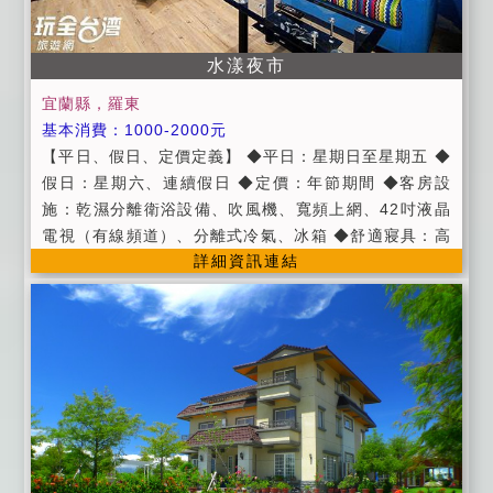
水漾夜市
宜蘭縣，羅東
基本消費：1000-2000元
【平日、假日、定價定義】 ◆平日：星期日至星期五 ◆
假日：星期六、連續假日 ◆定價：年節期間 ◆客房設
施：乾濕分離衛浴設備、吹風機、寬頻上網、42吋液晶
電視（有線頻道）、分離式冷氣、冰箱 ◆舒適寢具：高
詳細資訊連結
級獨立筒床墊、羽絨防螨枕、羽絨抗菌防螨被 ◆貼心備
品：盥洗用具、茶包、電熱水瓶、礦泉水 ◆公共設施：
電梯(拿行李方便又輕鬆)、停車場(每輛加收100) 【進退
房時間】 ◆進房時間：下午03:00以後。 ◆退房時間：
上午11:00以前。 【訂房程序】 (1)請事先來電確認或
預約。 (2)經電話訂房確認OK後，請於訂房後3日內匯
訂金(房價的50%)，若於保留時間內未收到匯款訂金則
將取消訂房，並且不另行通知。 (3)匯款後請務必來電告
知，邱小姐【電話& LINE ID:0975-020251】。 (4)我