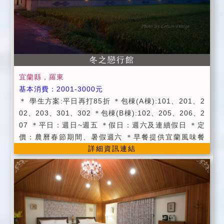
立筒床墊、羽絨防蟎枕、羽絨抗菌防蟎被 ◆ 貼心備品：
4日)取消訂房扣房價預付訂金金額0%。 (或可延期半
盥洗用具、大毛巾、礦泉水 開車來住宿的朋友 有需要停
年，以一次為限)如遇天災(如地震、颱風)導致交通中斷
車場~ 我們有提供停車場可停車(不限進出)需酌收100元
無法前來，經主管單位發佈之訊息，可退還訂金 100%
停車費~謝謝 定價：除夕及春節期間 假日：星期六及連
(或可延期半年以一次為限)。 →若因颱風交通受阻而導
續假日 平日：星期日至星期五（連續價日除外，但收假
冬之戀行館
致無法離開，滯留本館期間住宿以 6 折計算。
日算平日喔！） ◆請來電預定您要的房型及入住日期是
否有空房。 ◆訂房確認後，請於二日內預付房價五成之
宜蘭縣，羅東
訂金，逾期恕不保留客房，不便處請見諒。 ◆近來詐騙
基本消費：2001-3000元
多，匯款帳號請來電詢問。 ◆匯款完成後，請以電話，
＊ 學生方案:平日再打85折 ＊包棟(A棟):101、201、2
通知帳號末五碼，謝謝您。 ◆待確認匯款後，本館會以
02、203、301、302 ＊包棟(B棟):102、205、206、2
簡訊或LINE(LineID：mj3674)通知訂房完成，並保留
07 ＊平日：週日~週五 ＊假日：週六及連續假日 ＊定
您預定日的房間。 ◆本館接聽訂房時間：09:00~22:0
價：農曆春節期間、暑假週六 ＊早餐提供宜蘭風味餐
0。
詳細資訊連結
(中、西式)。 ＊附設寬敞停車空間。 ＊包棟享卡拉OK
設備使用。 ＊提供宜蘭旅遊資訊服務。 ＊若想體驗泛
舟，請電洽安農溪泛舟協會(03)9892115 ＊Check in於
15：00以後 , Check out於11：00之前,貴賓入住時請
提供證件。 ＊加人部分請參考官網房價表（平價收費，
服務品質不減哦！），三歲以下孩童住宿免費(以一人為
限)。 ＊可採電話預約、線上訂房或email方式訂房，訂