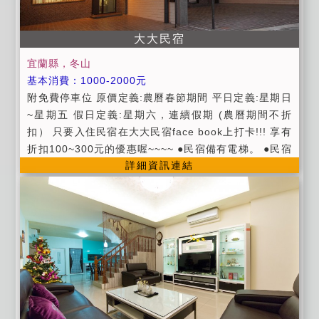
大大民宿
宜蘭縣，冬山
基本消費：1000-2000元
附免費停車位 原價定義:農曆春節期間 平日定義:星期日
~星期五 假日定義:星期六，連續假期 (農曆期間不折
扣） 只要入住民宿在大大民宿face book上打卡!!! 享有
折扣100~300元的優惠喔~~~~ ●民宿備有電梯。 ●民宿
詳細資訊連結
不遠處有溪流可體驗釣魚樂趣。 ●公共設施：公用冰
箱、飲水機、洗衣機、第四台有線電視頻道、無線WI-F
I。 ●提供精緻中/西式早餐。 ●提供寬敞停車場地。(可
停3輛車) ●提供腳踏車遊覽田園風光。 ●代辦烤肉服務
(依人數收費)。 ●提供宜蘭旅遊資訊及諮詢服務。