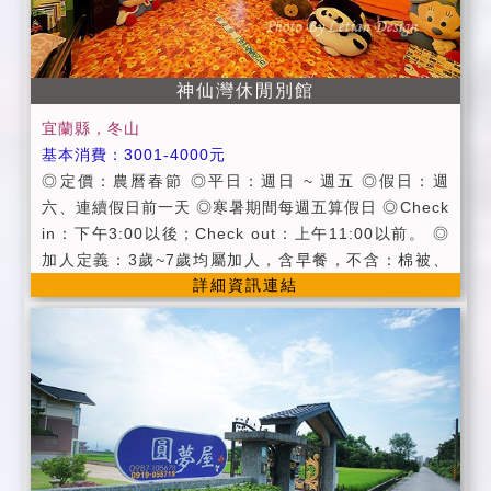
元。 小朋友(6歲以下)不另加收費（不另附盥洗用品及寢
具備品；如需者，酌收300元） ＊.＊.包棟房客如要烤
肉需於訂房時告知並經民宿業者同意，且需另外酌收80
神仙灣休閒別館
0元（提供烤肉用具、木碳、桌椅、碗盤、杯筷+場地清
潔費） 烤肉食材及用品（烤肉醬、特殊用品如鋁箔紙或
宜蘭縣，冬山
竹籤等......）煩請自備。 為避免破壞環境清潔，請勿將
基本消費：3001-4000元
垃圾及食物任意丟棄，謝謝！ ＊＊烤肉活動非本民宿既
◎定價：農曆春節 ◎平日：週日 ~ 週五 ◎假日：週
有的服務及營業事項，僅為配合"包棟房客"而給予之方
六、連續假日前一天 ◎寒暑期間每週五算假日 ◎Check
便，因烤肉場地為戶外空間，所以如遇雨勢過大而無法
in：下午3:00以後；Check out：上午11:00以前。 ◎
烤肉時，民宿業者恕不負此責任，所以煩請房客自行研
加人定義：3歲~7歲均屬加人，含早餐，不含：棉被、
判入住當日天氣是否適宜烤肉，謝謝！ ＊＊．烤肉活
詳細資訊連結
枕頭、床墊。 ◎加床定義：7歲以上均屬加床，含：早
動，於晚上９點後煩請將說話聲及音樂聲降低，並於２
餐、棉被、枕頭、床墊。 ◎國小以上兒童不適用加人 ◎
３點前結束，以免影響附近鄰居，謝謝！（如經勸導不
提供中西式美味早餐服務。 ◎設施提供：客廳 / 40吋液
聽者，民宿業者有權終止烤肉活動，不便之處敬請見
晶電視 / 有線頻道 / 分離式變頻冷氣 / 寬頻上網 (需自備
諒！） (3)寢具被品我們會依季節不同做更換，如您個人
電腦) / 兒童電腦 / ◎公用電腦 / 遊樂室wii (遊戲室開放
有需要另行增加備品，每條床被需加收300元之使用清
使用時間至夜間11:00) ◎自行車暢遊鄉間小路 / 戶外涼
潔費。 (4)入住時請提供您的國民身份證或證件以便辦理
亭 /戶外咖啡椅 / 便利停車場地 / 小型兒童SPA泳池。
登記，同時請繳付住宿費餘款，謝謝。 (5)為維護住宿環
◎提供中西式美味早餐服務。 ◎提供宜蘭旅遊資訊服
境，請勿攜帶寵物外，及因安全顧慮全面禁止吸煙、酗