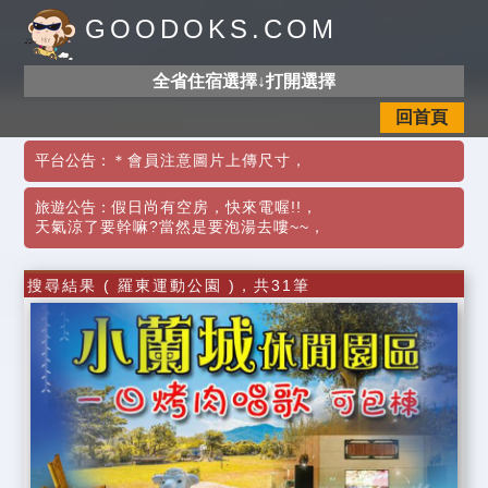
GOODOKS.COM
全省住宿選擇↓打開選擇
回首頁
平台公告：
＊會員注意圖片上傳尺寸
，
旅遊公告：
假日尚有空房，快來電喔!!
，
天氣涼了要幹嘛?當然是要泡湯去嘍~~
，
搜尋結果 ( 羅東運動公園 )，共31筆