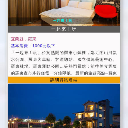
水壺，分離式空調及戶外窗。 ★出入大門採用磁卡管
末五碼及轉帳金額，也請務必註明訂房日期、欲訂之房
制，並在通道及大門出入口設有保全監視系統，安全方
型名稱與聯絡姓名及電話！ →收到後本民宿會以相同方
便。 ----------- ★check in：下午4時後(可彈性調整，
式回覆，始完成訂房手續，如未告知本民宿以未付訂金
但須事先告知) ★check out：上午11時前 ★恕不接受
處理，視為取消訂房，敬請見諒！ →延期及取消訂房旅
一起來！玩
信用卡。 ★為維護住宿安全，請攜帶身分證以供登記。
客於住宿14日前(含14日)取消原訂房日期或辦理延期,本
★為維護住宿品質及安全，公寓內全面禁止吸菸、嚼食
民宿依觀光局頒佈之《定型化契約》規定可將原訂金退
宜蘭縣，羅東
檳榔烹煮。違者無條件取消您的住房，且訂金恕不退
回或可辦理延期半年內入住以一次為限;但若於住宿日14
基本消費：1000元以下
還。 ★謝絕攜帶寵物入住，違者無條件取消您的住房，
日以內之不論是辦理延期或取消訂房,本民宿都將依觀光
「一起來！玩」位於熱鬧的羅東小鎮裡，鄰近冬山河親
且訂金恕不退還。 ★夜間11點過後，請勿大聲喧嘩嬉
局頒佈《定型化契約》規定之取消規則比例扣款,請詳細
水公園、羅東火車站、客運總站、國立傳統藝術中心、
鬧，更不能開party，以免擾鄰。 ★為保障入住房客安
閱讀此注意事項，完成訂房手續時視為同意此約定,以避
羅東林場、羅東運動公園…等熱門景點；前往美食雲集
全，不接受房客以外人士入內參觀。 ★不能破壞或攜出
免因此糾紛！ →本民宿訂金依照觀光局頒佈《定型化契
的羅東夜市步行僅需一分鐘即抵。最新的旅遊亮點─羅東
公寓內用品(如傢具、家電等) ，否則照價賠償。 ★提供
詳細資訊連結
約》規定並依法令規定比率進行取消訂房之扣款如下：
文化工場、綜合體育場…等～也都位於「一起來！玩」
加床服務，並提供浴巾、沐浴用品及枕頭、床墊。 ★本
旅客住宿日當日取消訂房扣預付訂金金額100% 。 旅客
不遠處，為旅人造訪羅東的便利下榻居住地。 「一起
套房每間提供一個車位，有需求者請事先告知以便安排
於住宿日前1日內取消訂房扣房價預付訂金金額80%。
來！玩」室內環境相當舒適而潔淨，空間裝潢優雅而別
車位。 ★本套房因位於交通便捷之市區，所有房型皆不
旅客於住宿日前2-3日內取消訂房扣房價預付訂金金額7
緻，在燈光的輝映下，營造出獨特的情境氛圍，讓您在
提供早餐。
0%。 旅客於住宿日前4-6日內取消訂房扣房價預付訂金
一天的旅程之後，能徹底放鬆身心，感受溫馨的寧靜氛
金額60%。 旅客於住宿日前7-9日內取消訂房扣房價預
圍。 ◆ 客房設施： 衛浴設備、吹風機、寬頻上網、40
付訂金金額50%。 旅客於住宿日前10-13日內取消訂房
吋液晶電視、 有線頻道、分離式冷氣 ◆ 舒適寢具： 獨
扣房價預付訂金金額30%。 旅客於住宿日前14日前(含1