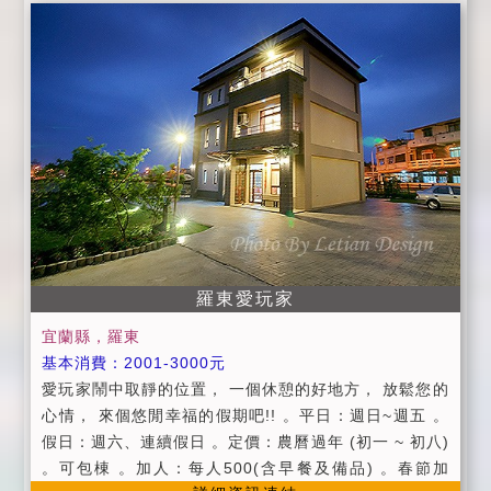
供宜蘭旅遊資訊服務。 ◎內設景觀池，池深約105cm，
水質清澈可戲水，基於安全考量，兒童使用需有大人陪
伴，且需自負自身安全。 ◎為維護鄉村及每位房客隱私
及寧靜，晚上10點後，請降低您的音量。 ◎嚴禁烤肉、
轟趴、嗑藥及違法行為如發現即報警處理。 ◎本館位於
鄉村，享有大自然環境，故蛙聲、蟬聲較大，少許蚊
蟲、水池落葉屬鄉村田野自然現象，如有不便敬請見
諒。 ◎本館目前暫未開放烤肉，並禁止施放煙火、爆
竹。 ◎為了安全與健康，館內全面禁煙，如有需要，請
移駕戶外，如發現有吸煙行為，需負責沙發及窗簾清洗
費用(實報 實銷)。 ◎當日進房時間pm:3:00～～6:00，
逾時進房請事先告知。
羅東愛玩家
宜蘭縣，羅東
基本消費：2001-3000元
愛玩家鬧中取靜的位置， 一個休憩的好地方， 放鬆您的
心情， 來個悠閒幸福的假期吧!! 。平日：週日~週五 。
假日：週六、連續假日 。定價：農曆過年 (初一 ~ 初八)
。可包棟 。加人：每人500(含早餐及備品) 。春節加