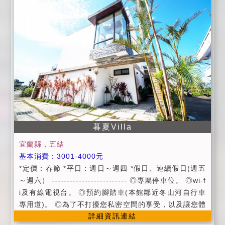
維護住宿品質及安全，請依房型人數進住，如需加人，
請事先告知。(小孩三歲以上算一人）個人貴重物品、請
自行妥善保管、如有遺失，恕不負責 ，敬請見諒。 5、
屋內全面禁止吸菸、嚼食檳榔烹煮。違者無條件取消您
的住房，且訂金恕不退還。 6、謝絕攜帶寵物入住，違
者無條件取消您的住房，且訂金恕不退還。 7、夜間11
點過後，請勿大聲喧嘩嬉鬧，更不能開party，以免擾
鄰。 8、為保障入住房客安全，不接受房客以外人士入
內參觀。 9、不能破壞或攜出屋內用品(如傢具、家電等)
，否則照價賠償。 10、附設停車場地。 ◎附早餐券，
暮夏Villa
每人50元 ◎代售川湯或川湯春天SPA門票 ◎提供旅遊
資訊服務 ◎待辦汽、機車租賃服務 ◎待辦賞鯨等套裝行
宜蘭縣，五結
程 如果有事臨時取消請14天前提出，申請退費，因為包
基本消費：3001-4000元
棟不接受臨時取消，除颱風因素延期三個月！ （泳池開
*定價：春節 *平日：週日～週四 *假日、連續假日(週五
放下午三點至晚上九點半)敬請配合避免擾鄰，違者觀光
～週六） ------------------------- ◎專屬停車位。 ◎wi-f
局罰單自行吸收！ ◎附早餐 (供餐時間 早上08:30~10:
i及有線電視台。 ◎預約腳踏車(本館鄰近冬山河自行車
00) 暑假以假日計算！（泳池開放時間下午三點至九點
專用道)。 ◎為了不打擾您私密空間的享受，以及讓您體
半）
詳細資訊連結
驗在地早餐文化，本館早餐僅提供簡易菓子烘焙。 ◎提