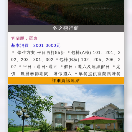
冬之戀行館
宜蘭縣，羅東
基本消費：2001-3000元
＊ 學生方案:平日再打85折 ＊包棟(A棟):101、201、2
02、203、301、302 ＊包棟(B棟):102、205、206、2
07 ＊平日：週日~週五 ＊假日：週六及連續假日 ＊定
價：農曆春節期間、暑假週六 ＊早餐提供宜蘭風味餐
詳細資訊連結
(中、西式)。 ＊附設寬敞停車空間。 ＊包棟享卡拉OK
設備使用。 ＊提供宜蘭旅遊資訊服務。 ＊若想體驗泛
舟，請電洽安農溪泛舟協會(03)9892115 ＊Check in於
15：00以後 , Check out於11：00之前,貴賓入住時請
提供證件。 ＊加人部分請參考官網房價表（平價收費，
服務品質不減哦！），三歲以下孩童住宿免費(以一人為
限)。 ＊可採電話預約、線上訂房或email方式訂房，訂
房後請以電話確認並按照預約人數前來，我們將為您貼