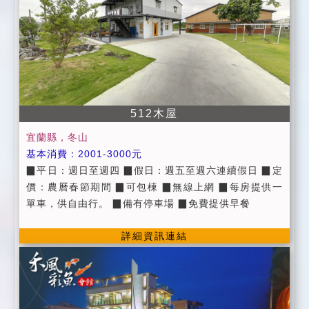
五,週六、國定假日前夕及暑假期間 ■定價：農曆春節期
間 ■大廳主燈、冷氣使用時間至晚間12點。 ■大廳設
施： ＫＴＶ 、電動麻將桌使用時間至晚間10點。 ■為
維護住宿品質，請勿攜帶寵物、室內請勿吸煙，不便處
請見諒。 ■為確保旅客之隱私，訪客或參觀者請事先來
電預約。 ■晚間23:00過後，請來賓降低音量，以免影響
512木屋
其他旅客就寢。 ■取消訂房：請於預定住宿日七日前提
出，將退五成訂金。七日內告知，訂金恕不退還。 ■訂
宜蘭縣，冬山
房如需延期，請於七日前告知 (包棟者請於三星期前告
基本消費：2001-3000元
知)，限延期一次。 ■住宿當天若宜蘭地區因災宣佈停班
▉平日：週日至週四 ▉假日：週五至週六連續假日 ▉定
停課，可延期住宿並保留訂金三個月。
價：農曆春節期間 ▉可包棟 ▉無線上網 ▉每房提供一
單車，供自由行。 ▉備有停車場 ▉免費提供早餐
詳細資訊連結