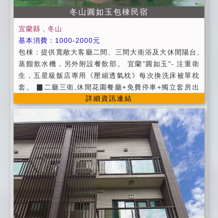
冬山圓如玉包棟民宿
宜蘭縣，冬山
基本消費：1000-2000元
包棟：提供寬敞大客廳二間、三間大衛浴及大休閒陽台,
蒸餾飲水機，另外附設餐飲部。 宜蘭"圓如玉"- 注重衛
生，五星級飯店專用《壓縮透氣枕》每次換洗床被單枕
套。 ▉二廳三衛,休閒花園餐廳+免費停車+獨立套房出
詳細資訊連結
入自由+魚池觀景平台區+生態蓮花池及烤肉區 ▉有免費
wiFi ▉平日：週日~週四 ▉假日：週五、週六及連續假
日 ▉原價：農曆春節假期 ▉包棟：假日加床1人600, 平
日加床1人500元 ▉訂房規則 ●進房時間為下午3點半以
後 ●退房時間為上午11點以前。 ●訂房時間：9：00~2
2：00 ▉住宿當日客房保留到晚上9點，如果會晚到請事
先通知我們，我們會為您保留房間。 ▉屋內全面禁煙、
並嚴禁使用瓦斯器具，以免發生危險敬請房客務必配
合。