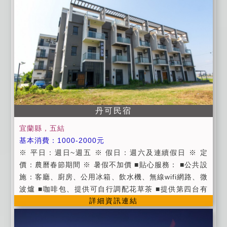
丹可民宿
宜蘭縣，五結
基本消費：1000-2000元
※ 平日：週日~週五 ※ 假日：週六及連續假日 ※ 定
價：農曆春節期間 ※ 暑假不加價 ■貼心服務： ■公共設
施：客廳、廚房、公用冰箱、飲水機、無線wifi網路、微
波爐 ■咖啡包、提供可自行調配花草茶 ■提供第四台有
詳細資訊連結
線頻道電視 ■提供宜蘭旅遊資訊服務 ■車站接送（需提
前告知預約） ■貼心叮嚀： ■因為工作因素不方便準備
早餐，因此在房價上特別回饋給大家，讓大家可以享受