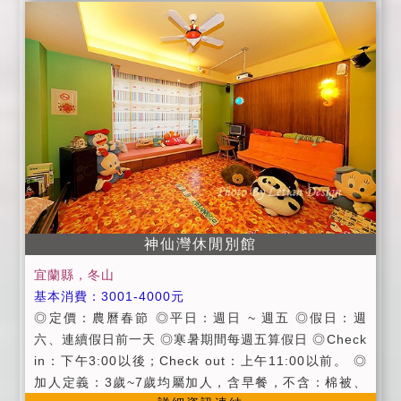
人(提供5間房間)：$15,000 ★農曆春節包棟★ $22,00
則 並請飼主自行攜帶寵物床或寵物籠及尿布墊 公狗請自
0～25,200 14人(提供5間房間)：$22,000 **************
備禮貌帶 飼主如未遵守以上原則 需加付1000元 (一房
********************************* ●公共設施 冰箱、飲水
僅優惠一隻毛孩 第二隻加收200元) 暫不提供喵星人入
機、微波爐、茶包、咖啡包、55吋大電視、寬頻上網 ●
住 造成不便請多包涵 (15)窩在一起有提供親子烘焙披薩
訂房需知 》平日：週日 ~ 週五 》假日：週六、兩天以
DIY請提早預約 (16)窩在一起"嚴禁"一切違法行為 如遭
上連續假日 》定價：農曆春節期間 》進房時間：當日下
檢警查獲 後果自行負責 (17)窩在一起提供烤肉場地 請
午 16：00 以後。 》退房時間：隔日上午 11：00 以
事先預約 並於匯款時加收場地保證金500元+廚房使用保
前。 》入住時請記得出示您的證件，以便我們登記，在
證金500元 廚房僅供清洗準備食材 不提供使用瓦斯器具
辦理登記的同時，也請您將住宿費一併繳交。 》為維護
如欲使用瓦斯器具500元保證金將不欲予以歸還 十點烤
住宿品質與旅客權益，請依房型人數入住，客房若有額
肉完畢後請將場地恢復原狀 並將垃圾與廚餘分類 經屋主
外棉被及枕頭需求，每套酌收NT$200清潔費，感謝您
確認無誤後 將於退房時退還 保證金共1000元 (18)電視
神仙灣休閒別館
的配合。 》為保障入住房客安全，不接受房客以外人士
遙控器使用方法: CH+ 和 CH-即為選台功能鍵 VOL+和
入內參觀。 》為維護住宿環境，室內請勿吸煙、請勿攜
VOL-即為音量選擇功能鍵 (19)如需加枕頭與被 一床加
宜蘭縣，冬山
帶寵物，請每位遊客相互尊重住宿空間上的安寧，請於1
收200元清潔費 (20)提早進房或延遲退房 每小時加收30
基本消費：3001-4000元
1:00過後降低音量。 》基於安全考量，房內禁止使用炊
0元 ｛以上事項請詳細閱覽，並感謝您的配合！｝
◎定價：農曆春節 ◎平日：週日 ~ 週五 ◎假日：週
具、電磁爐及卡式瓦斯爐。 》個人貴重物品、請自行妥
六、連續假日前一天 ◎寒暑期間每週五算假日 ◎Check
善保管、如有遺失，恕不負責，敬請見諒。 》延期住
in：下午3:00以後；Check out：上午11:00以前。 ◎
宿：請於住宿前7天告知，將可保留訂金三個月，並於期
加人定義：3歲~7歲均屬加人，含早餐，不含：棉被、
限內擇期住宿。 》取消訂房訂金退還標準：( 依據消保