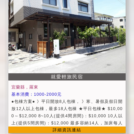
讓孩童拍打魚缸，以免魚兒受到驚嚇。 (3)請勿在客廳與
床上飲食。 (4)洗澡時請小心調整水溫 以免燙傷。 (5)
為了孩童安全，請勿讓孩童在樓梯上及客廳中奔跑。 (6)
為了您財物安全，貴重物品請您隨身攜帶 以免遺失。
(7)鄉下地方蚊蟲多，請多包涵。 (8)退房時間為11點
前，麻煩請將鑰匙與遙控器交還至櫃檯。 (9)窩在一起民
宿為配合菸害防治法全面禁菸，請勿在公共場所與房間
內和廁所內抽菸 以免重罰。 (10)窩在一起民宿僅提供免
費腳踏車給住宿客人使用，並無提供騎乘腳踏車之保
險， 欲騎乘腳踏車請注意個人行車安全，如發生騎車
意外糾紛，請自行負責， 與本民宿無關，如有需要借
就愛輕旅民宿
車，請至櫃檯洽詢。 (11)如在設備上有需要調整，請洽
宜蘭縣，羅東
櫃檯詢問，勿自行調整，自行調整如有損壞，須負賠償
基本消費：1000-2000元
責任。 (12)窩在一起民宿提供免費網路。 (13)窩在一起
●包棟方案● 》平日開放8人包棟， 》寒、暑假及假日開
民宿提供免費早餐(為中西式合併)，供餐時間為早上8：
放12人以上包棟，最多18人包棟 ★平日包棟★ $10,00
30～10：20 請依供餐時間用餐逾時不候，如有特殊飲
0～$12,000 8~10人(提供4間房間)：$10,000 10人以
食，請提前告知。 (14)窩在一起民宿可帶寵物入住，請
上(提供5間房間)：$12,000 最多容納14人，加床每人
事先預約 (毛小孩限10公斤以下) 民宿未收取寵物住宿費
詳細資訊連結
$500 ★假日包棟/連續假日★ $15,000~18,000 11~14
及清潔費 請飼主務必遵守寵物不上床 不在屋裡如廁的原