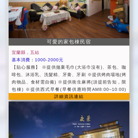
資訊服務
可愛的家包棟民宿
宜蘭縣，五結
基本消費：1000-2000元
【貼心服務】 ※提供拋棄毛巾(大浴巾沒有)、茶包、咖
啡包、沐浴乳、洗髮精、牙膏、牙刷 ※提供烤肉場地(烤
肉物品、食材需自備) ※提供衛生麻將(須提前告知，限
包棟) ※提供西式早餐(早餐供應時間AM8:00~10:00)
詳細資訊連結
※提供脫水機、電磁爐 【住宿叮嚀】 ●平日：週日～週
五。 ●假日：週六、國定假日、連續假日。 ●定價：農
曆春節期間，除夕～初五。 ●進房時間：當日下午15:00
以後；退房時間：翌日上午11:00以前。 ●入住時請記得
出示您的證件，以便我們登記，在辦理登記的同時，也
請您將住宿費一併繳交。 ●出示學生證每房優惠100元