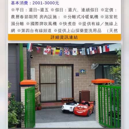
基本消費：2001-3000元
考量， 水舞間全面禁止烤肉。 ■為維護安寧, 公共區域
※平日：週日~週五 ※假日：週六、連續假日 ※定價：
(庭院、客廳...)請於9:30PM後，禁止喧嘩。 ■停車場免
農曆春節期間 房內設施： ※分離式冷暖氣機 ※浴室乾
費供旅客使用，不負保管之責，貴重物品請自行妥善保
濕分離 ※國際牌吹風機 ※快煮壺 ※提供有線／無線上
管，若遺失/破壞，無法歸咎，請諒解。 ■勿留小孩單獨
網 ※第四台有線頻道 ※提供上山採藥盥洗用品  （天然
在水舞間所有陽台/露台/庭院，請家長隨行，並多加注意
詳細資訊連結
有機洗髮精、潤髮乳、沐浴乳、牙刷、牙膏、 浴帽、長
自身及小朋友的安全。
柄梳、刮鬍刀、刮鬍膏、棉花棒） ※星級飯店毛巾 ※早
餐時段為08：30～10：00提供中式或西式無菜單早餐
（如有吃素請提早二日告知我們） ※下午茶時段為15:0
0~17:00，提供心娘手作下午茶，寒暑假期間視住宿狀
況提供（請提早二日告知我們） ※提供現磨現煮咖啡，
由主人親自挑選及搭配的咖啡豆，濃濃咖啡香使旅客更
放鬆唷！ ※提供Wi-Fi及有線網路 ※提供廣大停車場 ※
第四台有線頻道 ※提供旅程規劃服務 ※提供單車鄉野自
由行 ※客房進房時間為15:00後，退房時間為11:00前
※依約定人數入住，如需加人加床，請提早二日告知民
宿，若無法配合，民宿將無條件取消訂房，恕 無法退還
訂金 ※兒童加床注意事項：不加床不加價，一房限一位
兒童(限六歲以下) ※室內禁止吸菸、酗酒、吃檳榔、賭