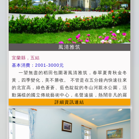
點過後，請勿大聲喧嘩嬉鬧，更不能開party，以免擾
鄰。 8、為保障入住房客安全，不接受房客以外人士入
內參觀。 9、不能破壞或攜出屋內用品(如傢具、家電等)
，否則照價賠償。 10、附設停車場地。 ◎附早餐券，
每人50元 ◎代售川湯或川湯春天SPA門票 ◎提供旅遊
資訊服務 ◎待辦汽、機車租賃服務 ◎待辦賞鯨等套裝行
風清雅筑
程 如果有事臨時取消請14天前提出，申請退費，因為包
宜蘭縣，五結
棟不接受臨時取消，除颱風因素延期三個月！ （泳池開
基本消費：2001-3000元
放下午三點至晚上九點半)敬請配合避免擾鄰，違者觀光
一望無盡的稻田包圍著風清雅筑，春翠夏青秋金冬
局罰單自行吸收！ ◎附早餐 (供餐時間 早上08:30~10:
黃，四季變化，美不勝收。 不管是在五分鐘內快速往來
00) 暑假以假日計算！（泳池開放時間下午三點至九點
的北宜高，綠色蒼蒼、藍色靛靛的冬山河親水公園，活
半）
動滿檔的國立傳統藝術中心，名聲遠揚，熱鬧非凡的羅
詳細資訊連結
東夜市，距離此地不過短短車程，四通八達的交通路
線，絕對是住宿旅遊的最佳選擇。