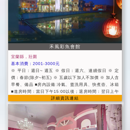
禾風彩魚會館
宜蘭縣，壯圍
基本消費：2001-3000元
※ 平日：週日~ 週五 ※ 假日：週六、連續假日 ※ 定
價：春節(除夕~初五) ※ 五歲以下加人不加價 ※ 加人含
早餐、備品 ■房內設備:冷氣、盥洗用具、快煮壺、冰箱
■進房時間：當日下午15:00以後；退房時間：翌日上午
詳細資訊連結
11:00以前 ■為維護住宿環境，民宿及房間內請勿吸煙、
飲酒、嚼檳榔，及請勿攜帶寵物，不便處請見諒 ■提供
活力養生早餐服務 ■提供免費wifi(需自備電腦) ■一樓備
有元氣飲水機 ■提供羅東夜市地圖和宜蘭縣各景點旅遊
地圖 ■附設寬廣停車空間 ■提供宜蘭、賞鯨旅遊諮詢服