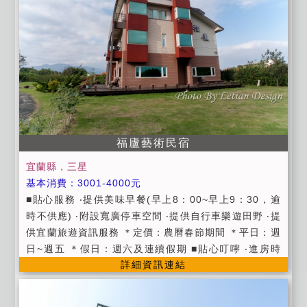
果汁服務
福廬藝術民宿
宜蘭縣，三星
基本消費：3001-4000元
■貼心服務 ‧提供美味早餐(早上8：00~早上9：30，逾
時不供應) ‧附設寬廣停車空間 ‧提供自行車樂遊田野 ‧提
供宜蘭旅遊資訊服務 ＊定價：農曆春節期間 ＊平日：週
日~週五 ＊假日：週六及連續假期 ■貼心叮嚀 ‧進房時
詳細資訊連結
間：下午15:00以後 ‧退房時間：翌日上午11:00以前。
‧全館禁煙 ‧請勿攜帶寵物 ‧晚上11點過後請勿喧嘩，不
便之處敬請見諒