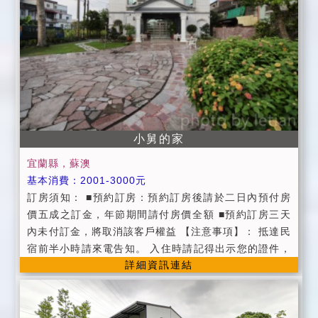
小舅的家
宜蘭縣，蘇澳
基本消費：2001-3000元
訂房須知： ■預約訂房：預約訂房後請於二日內預付房
價五成之訂金，年節期間請付房價全額 ■預約訂房三天
內未付訂金，將取消該客戶權益 【注意事項】： 抵達民
宿前半小時請來電告知。 入住時請記得出示您的證件，
詳細資訊連結
以便我們登記，在辦理登記的同時，也請您將住宿費一
併繳交。 個人貴重物品、請自行妥善保管、如有遺失，
恕不負責，敬請見諒。 ■Check in：15:00 以後。 ■Ch
eck out：11:00 以前。 ■平日：週日 ~ 週四 ■假日：週