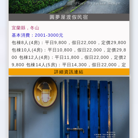
圓夢屋渡假民宿
宜蘭縣，冬山
基本消費：2001-3000元
包棟8人(4房)：平日9,800，假日22,000，定價29,800
包棟10人(4房)：平日10,800，假日22,000，定價29,8
00 包棟12人(4房)：平日11,800，假日22,000，定價2
9,800 包棟14人(5房)：平日14,300，假日22,000，定
詳細資訊連結
價29,800 包棟18人(6房)：平日16,800，假日22,00
0，定價29,800 ●平日:週日 - 週五。 ●假日:週六、連續
假日。 ●定價:農曆春節期間。 ●週一至週四，4房即可
包棟。 ●進房時間：PM 15:00以後。 ●退房時間：AM
11:00以前。 ●入住時請記得出示您的證件，以便登記。
●為維護住宿品質，如需加床請事先告知。 ●為維護住宿
環境，室內請勿吸煙及攜帶寵物，不便之處請見諒。 ●
公共設施：免費供應洗衣機、冰溫熱電解水飲水機、 ●
寬頻上網(含Wi - Fi需自備電腦) ●附設便利停車場地 ●