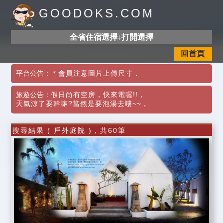
GOODOKS.COM
全省住宿選擇↓打開選擇
回首頁
平台公告：
＊會員注意圖片上傳尺寸
，
旅遊公告：
假日尚有空房，快來電喔!!
，
天氣涼了要幹嘛?當然是要泡湯去嘍~~
，
搜尋結果 ( 戶外庭院 )，共60筆