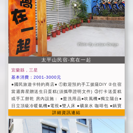
童話村備有舒適明亮的餐廳可使用，請勿攜帶油湯食物
進進入房間。 ※為了維護室內全面禁煙；溪邊、海邊玩
耍、請攜帶短褲、防曬油、活水SPA、請攜帶泳衣、泳
帽。 ※賞鯨、登島者，請攜帶身分證。 ※情人節當日住
宿或當日壽星慶生住宿，每房可依當日房價再優惠500
元喔~ 如自帶牙膏、牙刷、浴帽、刮鬍刀、毛巾、浴
巾、梳子(毛巾、浴巾、洗髮精、沐浴乳這邊有提供)，
每房贈送一包三星蔥牛舌餅及貴妃金棗ㄧ包耶~ 讓您住
太平山民宿-窩在一起
宿的同時亦可做環保捐愛心，結合大家的力量，為環保
盡一份心力， 謝謝您~第二天續住不更換床單及毛巾，
宜蘭縣，三星
不用打掃，依不更換之天數，每天優惠房價500元作獎
基本消費：2001-3000元
勵耶~
●國民旅遊卡特約商店● ①歡迎預約手工披薩DIY ②住宿
當週壽星贈送生日蛋糕(須攜帶證明文件) ③打卡送蛋糕
或手工餅乾 房內設施： ●盥洗用品●吹風機●獨立陽台●
日立頂級冷暖氣機●電視●雙人床 ●礦泉水 咖啡包 ●鍋寶
詳細資訊連結
快煮壺●三洋冰箱 ●浴室有凱撒冷暖風機 ●每間房有獨立
的電熱水器●Wi-Fi 《貼心叮嚀》 (1)後院魚池水深，請
家長留意自家孩童的安全，勿讓孩童獨自前往。 (2)請勿