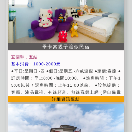
畢卡索親子渡假民宿
宜蘭縣，五結
基本消費：1000-2000元
●平日:星期日~四 ●假日:星期五~六或連假 ●定價:春節 ●
訂房時間：早上8:00~晚間10:00。 ●進房時間：下午1
5:00以後 / 退房時間：上午11:00以前。 ●設施提供：
客廳、液晶電視、有線頻道、無線寬頻上網 (需自備電
詳細資訊連結
腦)、飲水機、自行車、戶外庭院、烤肉場地。 ●代訂門
票服務：童玩節門票、傳藝中心門票、綠色博覽會門
票。 ●提供美味中西式早餐。(用餐時間：早上8:00~10:
00) ●採用進口氣密窗、隔音佳，睡眠品質好，一覺到天
亮。 ●提供宜蘭旅遊資訊服務。 ●提供香醇迎賓咖啡及