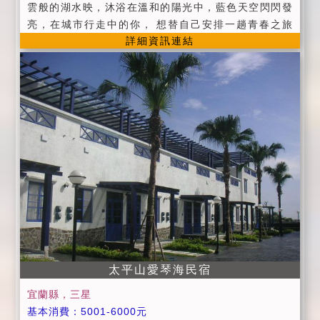
雲般的湖水映，沐浴在溫和的陽光中，藍色天空閃閃發
亮，在城市行走中的你， 想替自己安排一趟青春之旅
詳細資訊連結
嗎，找個時間往湖水映出發吧............. ●停車場 ●戶外
庭院 ●烤肉場地 ●嬰兒澡盆 ●提供早餐 ●當地旅遊諮詢
太平山愛琴海民宿
宜蘭縣，三星
基本消費：5001-6000元