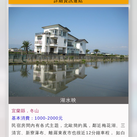
詳細資訊連結
枕頭、床墊。 ◎加床定義：7歲以上均屬加床，含：早
會規定 ) ★預定住宿日前14日取消訂房，可退回全部訂
餐、棉被、枕頭、床墊。 ◎國小以上兒童不適用加人 ◎
金。 ★預定住宿日前10日至13日取消訂房者，可退回 7
提供中西式美味早餐服務。 ◎設施提供：客廳 / 40吋液
0% 的訂金。 ★預定住宿日前7日至9日取消訂房者，可
晶電視 / 有線頻道 / 分離式變頻冷氣 / 寬頻上網 (需自備
退回 50% 的訂金。 ★預定住宿日前4日至6日取消訂房
電腦) / 兒童電腦 / ◎公用電腦 / 遊樂室wii (遊戲室開放
者，可退回 40% 的訂金。 ★預定住宿日前2日至3日取
使用時間至夜間11:00) ◎自行車暢遊鄉間小路 / 戶外涼
消訂房者，可退回 30% 的訂金。 ●就愛輕旅~宜蘭縣合
亭 /戶外咖啡椅 / 便利停車場地 / 小型兒童SPA泳池。
法民宿第1687號
◎提供中西式美味早餐服務。 ◎提供宜蘭旅遊資訊服
務。 ◎代辦龜山島賞鯨行程服務。
湖水映
宜蘭縣，冬山
基本消費：1000-2000元
民宿房間內有各式主題，北歐簡約風，鄰近梅花湖、三
清宮、新寮瀑布、離羅東夜市也很近12分鐘車程， 如白