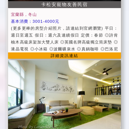
卡松安寵物友善民宿
宜蘭縣，冬山
基本消費：3001-4000元
(更多更棒的房型介紹照片，請連結到官網瀏覽) 平日：
週日至週五 假日：週六及連續假日 定價：春節 ◎詩肯
柚木高級床架加大雙人床 ◎英國名牌高級獨立筒床墊 ◎
液晶電視 ◎小冰箱 ◎波爾礦泉水 ◎真鍋咖啡 ◎巴洛尼
詳細資訊連結
亞高級清潔用品 ◎快煮壺 ◎造型浴缸 ◎有線電視頻道
◎無線寬頻上網 ◎露天小花園(可看星星，做日光浴) ◎
露天SPA，使用南洋進口人頭噴水 ◎室外露天躺椅 ◎私
人花園