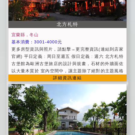
請記得出示你的證件，以便我們登記， 在辦理登記的同
時也請你將住宿費一併繳納。 (8)如預訂房間，訂金需繳
價格之30%計算， 年節期間訂金為5成。 (9)如因天災颱
風（依中央氣象局發佈海上颱風為準）， 地震等不可抗
北方札特
拒因素退還已付訂金百分之百。 (10)為維護保障入住宿
宜蘭縣，冬山
房客安全，與環境品質， 不接受非住宿房客人士入內參
基本消費：3001-4000元
訪如需加人請先告知。 (11)夜間10點過後請勿大聲喧
更多房型資訊與照片，請點擊→更完整資訊(連結到店家
嘩， 勿嘻鬧更不能開派對喔。 (12)房間內 請勿吸菸避
官網) 平日定義 : 周日至週五 假日定義 : 週六 北方札特
免偵煙警報器誤鳴。 (13)請勿攜帶寵物住宿內， 請勿破
古堡館為歐洲古堡旅店的設計與規畫，石材的外牆面佐
壞或攜帶出屋內的用品 （如家具，電視，冷氣，遙控
以大量木質於 室內空間中，讓主題除了絕對的主題風格
器…等物品） 否則要請你照價賠償喔。 ※ 延期住宿：
詳細資訊連結
外，更不失旅遊住宿所期待的溫暖、 舒適與幸福感，寬
請於十天前告知，限延期一次。 ※ 延期住宿： 如遇天
敞的庭廊空間呼應著高聳的庭院棲木則更是讓人聯想十
災 (颱風、地震) 經宜蘭縣政府或旅客所在地政府發佈停
月中 歐的氣息氛圍。 北方札特木屋館為民宿原創的主體
止上班上課， 將可辦理延期住宿，並將保留訂金三個
建築全原木的結構與 材質，還原真木屋之優異特質，與
月， 並於期限內擇期住宿。 ※ 取消訂房訂金退還標
大自然交換空氣，與 人調息溫度，乾爽又溫暖的舒適
準：（依據消保會規定） 1.當日或春節期間取消訂房
感，絕對適當下最優益 的居宿建築之一，讓自己體驗一
者，恕不退還訂金。 2.於住宿前2日內取消訂房，退訂
次北歐純木屋的優質感 受吧!
金金額 20%。 3.於住宿前3~5日內取消訂房，退訂金金
額 30%。 4.於住宿前6~8日內取消訂房，退訂金金額 4