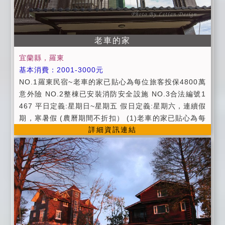
老車的家
宜蘭縣，羅東
基本消費：2001-3000元
NO.1羅東民宿~老車的家已貼心為每位旅客投保4800萬
意外險 NO.2整棟已安裝消防安全設施 NO.3合法編號1
467 平日定義:星期日~星期五 假日定義:星期六，連續假
期，寒暑假 (農曆期間不折扣） (1)老車的家已貼心為每
詳細資訊連結
位旅客投保3400萬公共意外險，讓旅客住宿有保障。
(2)老車的家整棟已安裝消防設備。 (3)備有32吋LED液
晶電視，變頻冷氣，獨立衛浴， 洗澡盆洗用品，吹風
機，保冷熱壺，室內免洗拖鞋， 寬頻WiFi無線上網，
樓梯走道牆均有室內電話可連接每一層樓。 (4)老車的家
備有免費停車位 （請先告知車輛） (5)進房時間-下午1
5:00後，退房時間上午11:00前。 (6)平日：週日至週五
假日：週六，連續假期 原價：農曆春節期間 (7)入住時