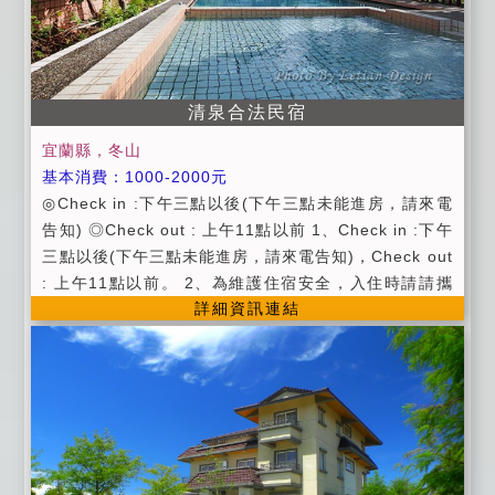
0%。 5.於住宿前9~11日內取消訂房，退訂金金額 5
0%。 6.於住宿前12~14日內取消訂房，退訂金金額 7
0%。 7.於住宿16日前取消訂房，退訂金全額。 ｛以上
事項請詳細閱覽，老車的家感謝您！｝
清泉合法民宿
宜蘭縣，冬山
基本消費：1000-2000元
◎Check in :下午三點以後(下午三點未能進房，請來電
告知) ◎Check out : 上午11點以前 1、Check in :下午
三點以後(下午三點未能進房，請來電告知)，Check out
: 上午11點以前。 2、為維護住宿安全，入住時請請攜
詳細資訊連結
帶身分證，以便我們登記，在辦理登記的同時，也請您
將住宿費一併繳交。 3、恕不接受信用卡刷卡。 4、為
維護住宿品質及安全，請依房型人數進住，如需加人，
請事先告知。(小孩三歲以上算一人）個人貴重物品、請
自行妥善保管、如有遺失，恕不負責 ，敬請見諒。 5、
屋內全面禁止吸菸、嚼食檳榔烹煮。違者無條件取消您
的住房，且訂金恕不退還。 6、謝絕攜帶寵物入住，違
者無條件取消您的住房，且訂金恕不退還。 7、夜間11