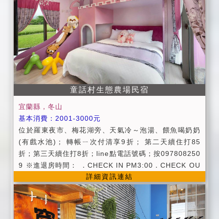
務
童話村生態農場民宿
宜蘭縣，冬山
基本消費：2001-3000元
位於羅東夜市、梅花湖旁、天氣冷～泡湯、餵魚喝奶奶
(有戲水池)； 轉帳ㄧ次付清享9折； 第二天續住打85
折；第三天續住打8折；line點電話號碼；按097808250
9 ※進退房時間： ．CHECK IN PM3:00．CHECK OU
詳細資訊連結
T AM10:30 ．早餐用餐時間:假日8:00~9:00平日8:30~
9:30 注意事項： ※為維護住宿品質及其他客人
權益，請勿攜帶寵物，室內請勿吸煙，不便處請見諒。
※房間內禁止吸煙及炊煮食物，以免觸動消防設備。 ※