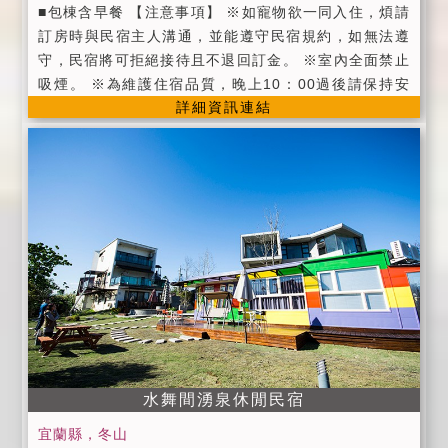
■包棟含早餐 【注意事項】 ※如寵物欲一同入住，煩請
訂房時與民宿主人溝通，並能遵守民宿規約，如無法遵
守，民宿將可拒絕接待且不退回訂金。 ※室內全面禁止
吸煙。 ※為維護住宿品質，晚上10：00過後請保持安
詳細資訊連結
靜。 ※包棟旅客可使用餐廳內餐具及冰箱，需使用微波
爐或其他炊煮設備（鍋碗瓢盆）需另收取清潔保證金50
0元，並請自備貴賓您所需的鍋子；請將垃圾分類、物品
洗淨並歸位。 ※周五、周六及連續假日烤肉請於晚上10
點結束；烤肉需另收500元的清潔保證金，並維持場地
整潔，隔天退還。 ※愛琴海12~16人包棟 ■ 二人雅房 x
1、加四人雅房x2、加四人通舖x1、加二人套房x1、 餐
廳、客廳 ■ 客廳備有: 50吋液晶電視、音響、卡拉OK ■
其它設施：專屬停車場、WIFI、第四台、液晶電視、盥
洗用品、冷氣、嬰兒澡盆、烤肉用具、烤箱、電磁爐、
電鍋、微波爐、基礎調味料(油、鹽、糖、醬油)、鍋碗
瓢盆。 平日包棟特惠: 7人以下每人1000元，7人以上每
人加500元 (6歲以下兒童不占床免費) ※蔚藍海岸2~6人
水舞間湧泉休閒民宿
包棟 ■ 二人套房、四樓觀星樓中樓套房。備有客廳、餐
宜蘭縣，冬山
廳、廚房。 ■ 客廳備有：42吋液晶電視、音響、卡拉O