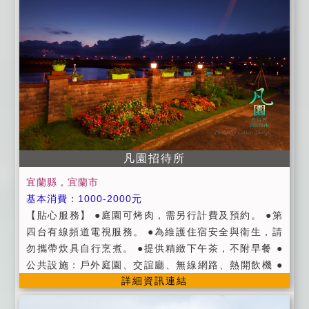
在地美食喔。 ■進房時間：當日下午15:00以後；退房時
間：翌日上午11:00以前。 ■平日：週日~週五 / 假日：
週六、連續假日及國定假日 / 定價：農曆過年期間 ■入
住時請記得出示您的證件，以便我們登記，在辦理登記
的同時，也請您將住宿費一併繳交。 ■為維護住宿環
境，室內請勿吸煙，不便處請見諒。 ■為維護住宿安
寧，請每位遊客保持輕聲細語，相互尊重住宿空間上的
安寧。 ■個人貴重物品、請自行妥善保管、如有遺失，
恕不負責，敬請見諒。 ■延期住宿：請於住宿前一週告
凡園招待所
知，將可辦理退費或保留訂金三個月，並於期限內擇期
住宿。 ■如遇天災 (颱風、地震) 經宜蘭縣政府發佈停止
宜蘭縣，宜蘭市
上班上課當天與前後一天的預定，亦可辦理取消退費或
基本消費：1000-2000元
延期住 宿，並將保留訂金三個月，並於期限內擇期住
【貼心服務】 ●庭園可烤肉，需另行計費及預約。 ●第
宿。 ■取消訂房訂金退還標準（依據消保會規定）： ●
四台有線頻道電視服務。 ●為維護住宿安全與衛生，請
預定住宿日前14日取消訂房，可退回全部訂金 。 ●預定
勿攜帶炊具自行烹煮。 ●提供精緻下午茶，不附早餐 ●
住宿日前10日至13日取消訂房者，可退回 70% 的訂金
公共設施：戶外庭園、交誼廳、無線網路、熱開飲機 ●
。 ●預定住宿日前7日至9日取消訂房者，可退回 50%
詳細資訊連結
提供免費停車場 ●提供賞鯨代訂服務 ●可提早寄放行李
的訂金 。 ●預定住宿日前4日至6日取消訂房者，可退回
●提供盥洗用具 【匯款資訊】 ●請事先來電確認或預