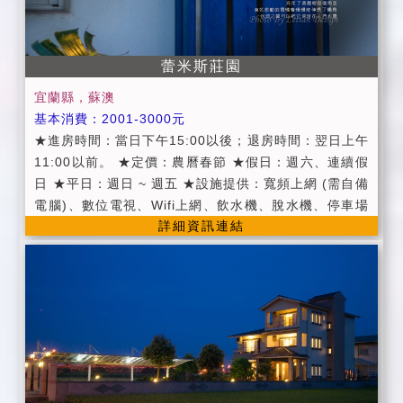
自行車(需事先預約) ●第四台有線頻道電視。 ●提供現做
早餐《住宿皆附早餐》(早餐時間為8:30~9:30) ●提供宜
蘭旅遊資訊服務。 ※ 平日：週日 - 週五 ※ 假日：週
蕾米斯莊園
六、連續假日 ※ 定價：農曆春節期間 ※ 週一至週四，
4房即可包棟 ※ 提供不怕下雨的烤肉場地。
宜蘭縣，蘇澳
基本消費：2001-3000元
★進房時間：當日下午15:00以後；退房時間：翌日上午
11:00以前。 ★定價：農曆春節 ★假日：週六、連續假
日 ★平日：週日 ~ 週五 ★設施提供：寬頻上網 (需自備
電腦)、數位電視、Wifi上網、飲水機、脫水機、停車場
詳細資訊連結
地、自行車、日立變頻冷暖氣空調。 ★提供中西式自助
早餐服務(08:00~10:00用餐)。 ★提供大、小毛巾，盥
洗用品（牙膏牙刷、沐浴乳、洗髮精） ★提供宜蘭旅遊
資訊服務。 ★提供健康手作下午茶（15:00~17:00） ★
提供四人以下車站與麗娜輪接送 ★提供兒童騎乘玩具與
溜滑梯。 ★免費貼心接送-麗娜輪、火車、客運。(麻煩
提前告知)