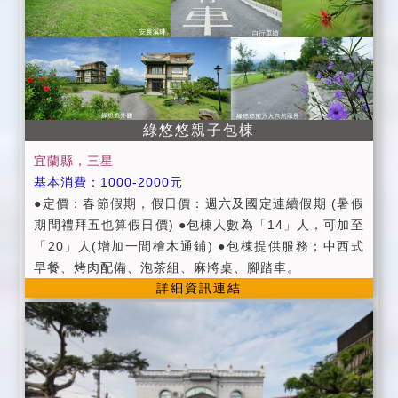
消訂房：請於一週前告知，訂金將可保留三個月並於期
限內擇日住宿 未於期限內告知導致候補旅客之損失將
不退還訂金，不便處請見諒 7. 如住宿當天或住房前一天
取消訂房，將無法退還訂金，不便之處敬請見諒。 8. 樓
梯(小木屋)設計為無扶手，請老人家小孩多加注意自身
安全。 9. 有提供釣魚請自備釣具，和竹伐體驗，要體驗
綠悠悠親子包棟
者請向主人拿救生衣 10.池塘水深危險請有帶小孩的旅
宜蘭縣，三星
客多加注意安全，兒童戲水池夏天有開放使用，請大人
基本消費：1000-2000元
須陪同，謝謝。 11.有提供烤肉場地 12.有附早餐 13.宜
●定價：春節假期，假日價：週六及國定連續假期 (暑假
蘭火車站轉運站免費接送
期間禮拜五也算假日價) ●包棟人數為「14」人，可加至
「20」人(增加一間檜木通鋪) ●包棟提供服務；中西式
早餐、烤肉配備、泡茶組、麻將桌、腳踏車。
詳細資訊連結