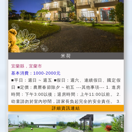
(限平日使用)。 ●為維護住宿品質，請依房型人數進住，
如需加人，請事先告知，入住當天恕不受理加人服務。
●為保障入住房客安全，不接受房客以外人士入內參觀。
※為符合環保及垃圾減量，個人衛生用品(毛巾、牙刷、
牙膏...)請盡量自備【我們備有個人衛生用品】。 ※室內
全面禁菸，若欲吸煙，請至陽台或室外。 ●為維護住宿
環境，請勿攜帶寵物，不便處請見諒。 ●為維護住宿安
寧，請每位遊客保持輕聲細語，相互尊重住宿空間上的
米荷
安寧。 ●個人貴重物品、請自行妥善保管、如有遺失，
宜蘭縣，宜蘭市
恕不負責，敬請見諒。 ●延期住宿：請於住宿前一週告
基本消費：1000-2000元
知，將可辦理退費或保留訂金三個月，並於期限內擇期
■平日：週日 ~ 週五 ■假日：週六、連續假日、國定假
住宿。
日 ■定價：農曆春節除夕 ~ 初五 ---其他事項--- 1. 進房
時間：下午3:00以後；退房時間：上午11:00以前。 2.
幼童請勿於室內吵鬧，請家長負起完全的安全責任。 3.
詳細資訊連結
為維護住宿品質，室內請勿吸煙、請勿攜帶寵物，不便
處請見諒。 4. 夜間11:00之後，請保持輕聲細語，以免
影響其他旅客之睡眠品質。 5. 本民宿為保護旅客之隱
私，謝絕所有非住宿旅客之拜訪，不便處請見諒。 6. 取