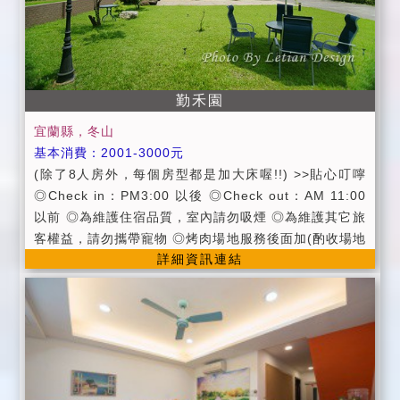
心 準備。 ＊為維護各位朋友之權益，請於訂房三日內轉
帳50%住宿費用，若未能於三日內轉帳，則視同放棄，
感激您 的配合。 ＊為了您的安全與健康，室內一律禁
菸，如有需要可以移駕戶外或陽台喔。請勿攜帶任何寵
勤禾園
物入住房間哦！ ＊住宿當日逢颱風或地震等不可抗拒之
因素(以當地縣市政府頒布狀況為準則)時，無條件退回
宜蘭縣，冬山
全額訂金或保 留訂金。 ＊颱風改期或取消以宜蘭當地或
基本消費：2001-3000元
住客居住地的陸上颱風警報為主，以中央氣象局宣布為
(除了8人房外，每個房型都是加大床喔!!) >>貼心叮嚀
主。 ＊變更住宿日期請於14日前通知，將為您保留訂金
◎Check in：PM3:00 以後 ◎Check out：AM 11:00
六個月，如未於7日前通知者，造成其他候補房間者之損
以前 ◎為維護住宿品質，室內請勿吸煙 ◎為維護其它旅
失， 將不保留或退還訂金。 ＊取消訂房定金退還標準：
客權益，請勿攜帶寵物 ◎烤肉場地服務後面加(酌收場地
(依據消保會規定) 預定住宿日前14日取消訂房，可退回
詳細資訊連結
費&清潔費1000元，自主清潔者獎勵優惠500元) ◎訂
全部訂金 預定住宿日前10至13日取消訂房者，可退回7
價：春節期間 ◎假日：週六、連續假日 ◎平日：週日 ~
0%的訂金 預定住宿日前7至9日取消訂房者，可退回5
週五 >>貼心服務 ◎公共設施有冷氣、冰箱、洗衣機、
0%的訂金 預定住宿日前4至6日取消訂房者，可退回4
飲水機 ◎提供養生中西式早餐、夏季提供清涼茶飲。 ◎
0%的訂金 預定住宿日前2至3日取消訂房者，可退回3
附設寬敞停車空間、烤肉場地服務 ◎提供卡啦OK歡唱
0%的訂金 預定住宿日前1日取消訂房者，可退回20%的
(結束時間為PM11點) ◎提供羅東火車站接送服務 ◎提
訂金 預定住宿日當天取消者，不退回訂金
供自行車暢遊鄉間小路 ◎代辦汽、機車租賃及賞鯨旅遊