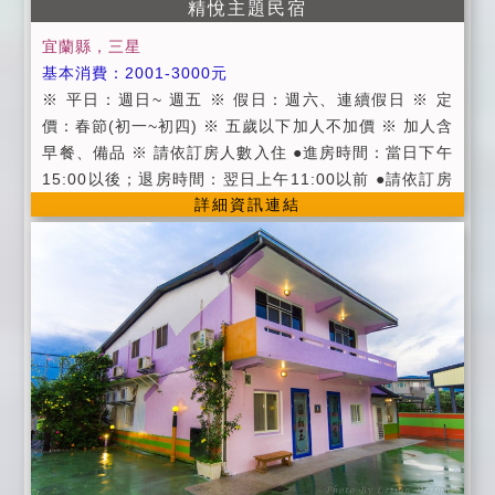
精悅主題民宿
博、喧嘩、炊煮，及從事不合法行為 ※全館禁止攜帶寵
宜蘭縣，三星
物 ※熄燈時間為PM 10:00後，請輕聲細語，以免影響
基本消費：2001-3000元
其他旅客及附近住戶 ※如造成硬體設備損壞均照價賠償
※ 平日：週日~ 週五 ※ 假日：週六、連續假日 ※ 定
※湧泉池三歲以下不得入池，12歲以下需由成人陪同，
價：春節(初一~初四) ※ 五歲以下加人不加價 ※ 加人含
心星相映有權依兒童身理狀況決定水量
早餐、備品 ※ 請依訂房人數入住 ●進房時間：當日下午
15:00以後；退房時間：翌日上午11:00以前 ●請依訂房
詳細資訊連結
人數入住，如需加人請事先告知 ●為維護住宿環境，民
宿及房間內請勿吸煙、飲酒、嚼檳榔， ●及請勿攜帶寵
物，不便處請見諒 ●個人貴重物品，請妥善保管，如有
遺失，恕不負責，敬請見諒! ‧ 提供活力早餐服務 ‧ 提
供免費WiFi(需自備電腦) ‧ 提供宜蘭縣景點旅遊資訊 ‧
附設寬廣停車空間 ‧ 提供烤肉場地 ‧ 提供自行車，
漫遊河岸及田園景觀 ‧ 羅東火車站/轉運站接送服務(1
7:00前) ‧ 提供代辦服務(服務項目) ‧ 代辦半日或一日
旅遊規劃 ‧ 代辦汽、機車租借 ‧ 代訂傳統藝術中心、
童玩節門票 ‧ 代訂宜蘭名產