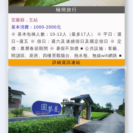
極簡旅行
宜蘭縣，五結
基本消費：1000-2000元
※ 基本包棟人數：10-12人（最多17人） ※ 平日：週
日~週五 ※ 假日：週六及連續假日及國定假日 ※ 定
價：農曆春節期間 ※ 暑假不加價 ■ 公共設施：客廳、
閱讀區、廚房、四樓景觀陽台、熱水瓶、無線wifi網路 ■
詳細資訊連結
茶包/咖啡包/礦泉水 ■ 提供第四台有線頻道電視。 ■ 提
供旅遊資訊服務。 ■ 因為工作因素無法提供早餐，因此
在房價上特別回饋給大家! ■ 進房時間：當日下午15:00
以後；退房時間：翌日上午11:00以前。 ■ 入住時請記
得出示您的證件，以便我們登記，在辦理登記的同時，
也請您將住宿費一併繳交。 ■ 為維護住宿環境，室內請
勿吸煙，不便處請見諒。 ■ 為維護住宿安寧，請每位遊
客保持輕聲細語，相互尊重住宿空間上的安寧。 ■ 個人
貴重物品、請自行妥善保管、如有遺失，恕不負責，敬
請見諒。 ■ 延期住宿：請於住宿前一週告知