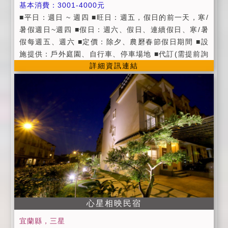
基本消費：3001-4000元
K。 ■ 其它設施：專屬停車場、WIFI、第四台、液晶電
■平日：週日 ~ 週四 ■旺日：週五，假日的前一天，寒/
視、盥洗用品、冷氣、嬰兒澡盆、烤肉用具、烤箱、電
暑假週日~週四 ■假日：週六、假日、連續假日、寒/暑
磁爐、電鍋、微波爐、基礎調味料(油、鹽、糖、醬
假每週五、週六 ■定價：除夕、農磿春節假日期間 ■設
油)、鍋碗瓢盆。 ■ 加人費用(6歲以下不佔床免費)： ►
施提供：戶外庭園、自行車、停車場地 ■代訂(需提前詢
平日包棟特惠: 一人1000元(6歲以下不佔床免費) ※黃
詳細資訊連結
問)：賞鯨、馬場、拔三星蔥、泛舟、採蓮 ■入住Check
金海岸四人樓中樓包層 觀星樓中樓四人包層套房，此房
in 3:00 PM ; 退房 check out 11:00 AM ■早餐時間: 8:
型無法借用廚房，敬請見諒。 使用設施: ■ 餐廳、客廳
00AM~ 10:00AM(通常以清粥小菜為主,若有茹素，請於
■ 其它設施：專屬停車場、WIFI、第四台、液晶電視、
入住前及入住時告知) ■住宿當日客房保留到下午7點，
盥洗用品、冷氣。 ■ 四人觀星樓中樓套房(可加1人)。 ■
如會更晚抵達請事先通知。 ■廚房恕不外借 (包棟除外),
加人費用(六歲以下不佔床免費)：定價 800/人。
若有取用廚房用品，請於使用後，幫忙洗潔瀝乾或歸回
原位。 ■入住時，請記得出示您的國民身份證或其他證
明文件以便我們辦理登記。 ■為確保住宿客人及民宿主
人的生活隱私，不開放參觀。 ■請依照訂房約定人數前
來，若超過約定人數入住，水舞間有權利拒絕入住並沒
收訂金。 ■為了健康及安全，全館禁菸 (包含浴室)，如
有需要請至戶外/露台/陽台. ■主棟請勿攜帶寵物，若發
心星相映民宿
現水舞間有權拒絕住宿，且不退還訂金，請見諒。 (若
宜蘭縣，三星
有，麻煩帶到專屬於牠們的寵物旅店住宿) ■安全及環保