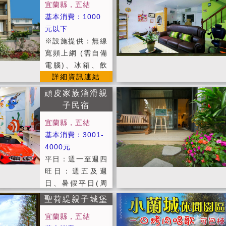
宜蘭縣，五結
定價29,800 包棟
基本消費：1000
12人(4房)：平日1
元以下
1,800，假日22,0
※設施提供：無線
00，定價29,800
寬頻上網 (需自備
包棟14人(5房)：
電腦)、冰箱、飲
平日14,300，假
詳細資訊連結
水機、茶包、咖啡
日22,000，定價2
包、奶茶包、旅遊
9,800 包棟18人
頑皮家族溜滑親
資訊服務等。 ※
(6房)：平日16,80
子民宿
提供便利停車場服
0，假日22,000，
宜蘭縣，五結
務。 ※Check i
定價29,800 ●平
基本消費：3001-
n：PM 3:00 以
日:週日 - 週五。
4000元
後，Check out：
●假日:週六、連續
平日：週一至週四
AM 10:30 以前。
假日。 ●定價:農
旺日：週五及週
※定價：農曆年假
曆春節期間。 ●週
日、暑假平日(周
期間依定價計費。
一至週四，4房即
詳細資訊連結
一至周四) 假日：
※假日：週六、國
聖荷緹親子城堡
可包棟。 ●進房時
週六、連續假日
定假日。 ※平
間：PM 15:00以
宜蘭縣，五結
定價：春節過年期
日：週日 ~ 週
後。 ●退房時間：