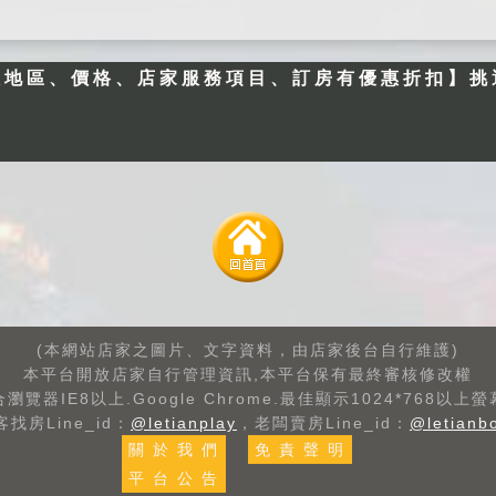
5：00 , Check o
有烤肉場所、廚
ut於11：00,貴賓
房，使用完畢請恢
入住時請提供證
往地區、價格、店家服務項目、訂房有優惠折扣】挑
復原狀整潔 ■提供
件。 ◆加人部分
旅遊諮詢及安排賞
請參考房價表（平
鯨活動（登島需提
價收費，服務品質
前一個月預約）。
不減哦！），三歲
■提供租賃汽、機
以下孩童住宿酌收
車事項（須帶駕照
200元(以一人為
喔！）。 ■免費提
限)。 ◆可採電話
供腳踏車 (數量有
預約、線上訂房或
限喔！) 。 ■凡蒞
email方式訂房，
臨民宿消費者，早
訂房後請以電話確
餐一律由林媽媽親
(本網站店家之圖片、文字資料，由店家後台自行維護)
認並按照預約人數
自掌廚免費提供宜
本平台開放店家自行管理資訊,本平台保有最終審核修改權
前來，我們將為您
蘭道地中式風味餐
瀏覽器IE8以上.Google Chrome.最佳顯示1024*768以上
貼心準備。 ◆為
客找房Line_id：
@letianplay
，老闆賣房Line_id：
@letianb
(自助式) (早餐用
維護各位朋友之權
關 於 我 們
免 責 聲 明
餐時間AM7:00~9:
益，請於訂房三日
00)。 ■包棟25~3
平 台 公 告
內轉帳50%住宿費