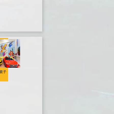
施：客廳、閱讀
期。 VIP級專屬遊
烤肉活動非本民宿
~週五 / 假日：週
區、廚房、四樓景
戲區有手作繪製動
既有的服務及營業
六、連續假日及國
觀陽台、熱水瓶、
物、汽球..等圖
事項，僅為配
定假日 / 定價：農
無線wifi網路 ■ 茶
畫，(含卡通造型
合"包棟房客"而給
曆過年期間 ■入住
包/咖啡包/礦泉水
溜滑梯組、室內盪
予之方便，因烤肉
時請記得出示您的
■ 提供第四台有線
鞦韆、電動玩具機
場地為戶外空間，
證件，以便我們登
頻道電視。 ■ 提
車、積木、球池)
所以如遇雨勢過大
記，在辦理登記的
供旅遊資訊服務。
可以真正享受渡假
而無法烤肉時，民
同時，也請您將住
■ 因為工作因素無
生活，即使下雨天
宿業者恕不負此責
宿費一併繳交。 ■
法提供早餐，因此
住房也不無聊喔!
任，所以煩請房客
為維護住宿環境，
在房價上特別回饋
歡迎來渡假親身夢
自行研判入住當日
室內請勿吸煙，不
給大家! ■ 進房時
幻體驗。 包棟開
天氣是否適宜烤
便處請見諒。 ■為
親子
間：當日下午15:0
放廚房，可煮火
肉，謝謝！ ＊
維護住宿安寧，請
0以後；退房時
鍋。(不開放烤肉
＊．烤肉活動，於
每位遊客保持輕聲
間：翌日上午11:0
喔!)
晚上９點後煩請將
細語，相互尊重住
0以前。 ■ 入住時
說話聲及音樂聲降
宿空間上的安寧。
請記得出示您的證
低，並於２３點前
■個人貴重物品、
件，以便我們登
結束，以免影響附
請自行妥善保管、
記，在辦理登記的
近鄰居，謝謝！
如有遺失，恕不負