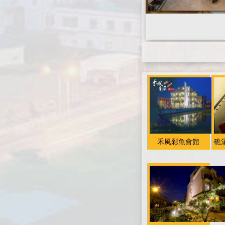
禾風彩魚會館
礁