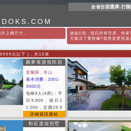
全省住宿選擇↓打
ODOKS.COM
圖片上傳尺寸
，
旅遊公告：
假日尚有空房，快來電
天氣涼了要幹嘛?當然是要泡湯
9999元以下 )，共15筆
圓夢屋渡假民宿
宜蘭縣，冬山
基本消費：2001-
3000元
包棟8人(4房)：平
日9,800，假日2
2,000，定價29,8
詳細資訊連結
00 包棟10人(4
房)：平日10,80
和莊渡假別墅
0，假日22,000，