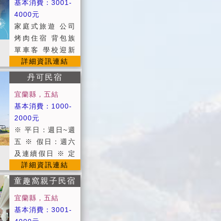
基本消費：3001-
讓渡假就像回家一
用2間四人房+1間
床者，請事先告
4000元
般輕鬆自在 一種
雙人房) ■12人包
知。 (每加一人加
家庭式旅遊 公司
美好的感受 裝載
棟(使用1間四人房
500元，加一床加
烤肉住宿 背包族
著對親情、愛情或
+1間六人房+1間
600元) 每間房第
單車客 學校迎新
友情的回憶 ▉2人
雙人房) ●公共設
一位小朋友(6歲以
詳細資訊連結
退休渡假 假日包
即可包棟喔!! ▉平
施：寬頻上網（需
下)不收費（不另
棟首選 環境清幽
日/假日加人800
丹可民宿
自備電腦)、飲水
附盥洗用品、寢具
寧靜 **包棟分4
▉春節/定價家人1
機、客廳。 ●包棟
及早餐；如需者，
宜蘭縣，五結
人，6人，8人，不
000 ▉平日：週日
可使用廚房，需事
酌收300元） 第二
基本消費：1000-
分平假日均一價**
至週四 ▉假日：
先告知。 ●備有免
位需收加人或加床
2000元
▉進房時間：當日
週五至週六 ▉定
費停車場、免費自
費用（另附盥洗用
※ 平日：週日~週
下午15:00以後；
價：春節及連續假
行車。 ●提供第四
品．寢具及早
五 ※ 假日：週六
退房時間：翌日上
日 ▉包棟：最多
台有線頻道電視。
餐）。 包棟方
及連續假日 ※ 定
午11:00以前。 ▉
可10人入住 (0~6
●提供旅遊資訊服
詳細資訊連結
面，限10人內，每
價：農曆春節期間
假日限六人以上包
歲不佔床酌收400
務。 ●代購綠色博
加一人加500元，
※ 暑假不加價 ■
棟唷(可電洽彈性
童趣窩親子民宿
元) 只要入住都可
覽會門票。 ●近羅
每加一床加600
貼心服務： ■公共
調整)!! ▉加床墊
享受不被打擾的vi
東夜市約5-7分
宜蘭縣，五結
元。 小朋友(6歲
設施：客廳、廚
可睡至12人。 ▉
p的包棟享受 ▉加
鐘、親水公園約5
基本消費：3001-
以下)不另加收費
房、公用冰箱、飲
提供早餐服務。
大雙人床床架 ▉