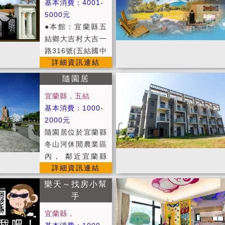
基本消費：4001-
間 本頁房價提供
五。 ※維護住宿
AM 11:00以前。
5000元
參考，實際房價依
品質，室內請勿吸
●入住時請記得出
●本館：宜蘭縣五
官網為主 提供幼
煙。 ※維護住宿
示您的證件，以便
結鄉大吉村大吉一
兒彈跳鞦韆(限2歲
品質，室內請勿攜
登記。 ●為維護住
路316號(五結國中
以下孩童使用，需
帶寵物，如有攜帶
宿品質，如需加床
詳細資訊連結
後方) ●新館：宜
要使用此設施請於
寵物，每隻寵物依
請事先告知。 ●為
蘭縣五結鄉孝威路
訂房時先行告知民
隨園居
體型大小酌收清潔
維護住宿環境，室
333巷1、3號(孝
宿提早準備)
費用 （小型犬：
內請勿吸煙及攜帶
宜蘭縣，五結
威國小正方) ＊平
如貴賓酌收100
寵物，不便之處請
基本消費：1000-
日：週一~週四 ＊
元；中型犬：如柴
見諒。 ●公共設
2000元
旺日：週日及連續
犬酌收150元；大
施：免費供應洗衣
隨園居位於宜蘭縣
假日前、後一日
型犬：如拉拉、黃
機、冰溫熱電解水
冬山河休閒農業區
＊假日：週六、連
金獵犬酌收200
飲水機、 ●寬頻上
內， 鄰近宜蘭縣
續假日 ＊定價：
元） 是否規定放
詳細資訊連結
網(含Wi - Fi需自
最美麗的冬山河親
農曆除夕及春節假
入籠內：否（如有
備電腦) ●附設便
水公園 及全國最
日 ＊貼心服務：
樂天～找房小幫
籠子，建議攜帶）
利停車場地 ●自行
具地方文化特色的
提供精緻早餐服
手
※包 棟：平日8,
車(需事先預約) ●
傳統藝術中心 交
務，早餐為西式早
000，假日9,50
宜蘭縣，
第四台有線頻道電
通非常方便，隨園
餐，由本堡精心料