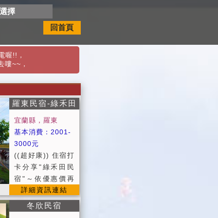
開選擇
回首頁
喔!!
，
去嘍~~
，
羅東民宿-綠禾田
宜蘭縣，羅東
基本消費：2001-
3000元
((超好康)) 住宿打
卡分享"綠禾田民
宿"～依優惠價再
詳細資訊連結
享９５折優惠入
住。 (一間訂房一
冬欣民宿
晚限打卡優惠乙