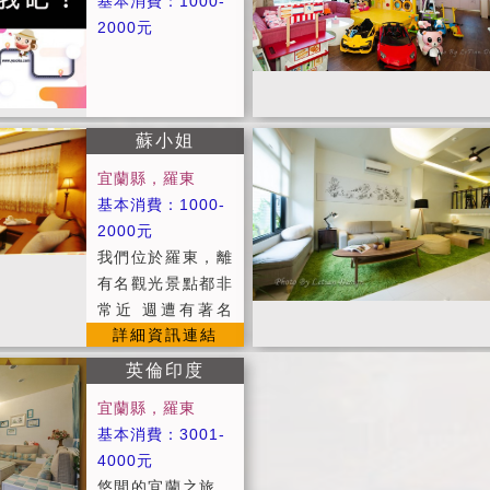
0，年假13,000，
基本消費：1000-
視。 ●提供現做早
居庭園民宿 誠心
理， 為了維持早
最多可容納20人。
2000元
餐《住宿皆附早
歡迎有緣客光臨勝
餐的品質，用餐時
※包棟含：春之頌
餐》(早餐時間為
地結緣。 ※A棟包
間為早上八點半至
+ 夏之戀 + 秋之禪
8:30~9:30) ●提供
棟住房人數未達25
九點半， 請務必
+ 冬之情客房，另
宜蘭旅遊資訊服
人，以25人計價
時限內用餐，早餐
詳細資訊連結
可使用一樓點唱
務。 ※ 平日：週
※A棟房間數：32
蘇小姐
如需素食者請於訂
機、廚房(如使用
日 - 週五 ※ 假
人(八間)、25人
房時告知。 ＊住
宜蘭縣，羅東
瓦斯爐需另收100
日：週六、連續假
(七間) ※A棟+B
宿叮囑： ●本館
基本消費：1000-
元瓦斯費用)。 ※
日 ※ 定價：農曆
棟：包棟42人(共
進房時間為下午3
2000元
平日住宿者早餐為
春節期間 ※ 週一
九間房間) ※歡迎
點以後，退房時間
我們位於羅東，離
包子.饅頭 / 三明
至週四，4房即可
包棟，學生包棟另
為上午11點以前。
有名觀光景點都非
治(二擇一)，假日
包棟 ※ 提供不怕
有優惠 ｛貼心叮
●新館 進房時間為
常近 週遭有著名
住宿者早餐為包
下雨的烤肉場地。
嚀｝ ■進房時間:
下午4點以後，退
詳細資訊連結
的羅東林場與羅東
子.饅頭 / 三明治 /
下午3:00後/退房
房時間為上午12點
運動公園 大概3-5
稀飯 (三擇一) ※
英倫印度
時間:上午11:00前
以前。 ●住宿當日
分即可到達 美食
和莊本棟1樓有1間
。 ■平日：週日 ~
客房保留到下午6
宜蘭縣，羅東
的部份 羅東觀光
主人房，為方便主
週五。 ■假日：週
點，如果會晚到請
基本消費：3001-
夜市也約5-8分就
人管理和莊及招待
六 、連續假日 /
事先通知我們，我
4000元
可到達 除了交通
來賓用。
定價：農曆春節
們會為您保留房
悠閒的宜蘭之旅，