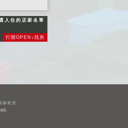
同時，也請您將住
（如經勸導不聽
責，敬請見諒。 ■
宿費一併繳交。 ■
者，民宿業者有權
延期住宿：請於住
為維護住宿環境，
選入住的店家名單
終止烤肉活動，不
宿前一週告知，將
室內請勿吸煙，不
便之處敬請見
可辦理退費或保留
便處請見諒。 ■
諒！） (3)寢具被
訂金三個月，並於
打開OPEN↓找房
為維護住宿安寧，
品我們會依季節不
期限內擇期住宿。
請每位遊客保持輕
同做更換，如您個
■如遇天災 (颱
聲細語，相互尊重
人有需要另行增加
風、地震) 經宜蘭
住宿空間上的安
備品，每條床被需
縣政府發佈停止上
寧。 ■ 個人貴重
加收300元之使用
班上課當天與前後
物品、請自行妥善
清潔費。 (4)入住
一天的預定，亦可
保管、如有遺失，
時請提供您的國民
辦理取消退費或延
恕不負責，敬請見
身份證或證件以便
期住 宿，並將保
諒。 ■ 延期住
辦理登記，同時請
留訂金三個月，並
宿：請於住宿前一
繳付住宿費餘款，
於期限內擇期住
螢幕解析度
週告知
oss
謝謝。 (5)為維護
宿。 ■取消訂房訂
住宿環境，請勿攜
金退還標準（依據
帶寵物外，及因安
消保會規定）： ●