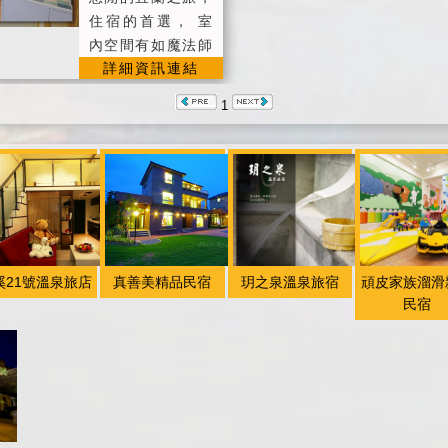
便利外，網羅吃喝
。 ■煩請於入住日
間。 ●為享受夜晚
住宿的首選， 室
玩樂路線 讓您來
當天下午17:00以
的寧靜，在晚上 1
內空間有如魔法師
宜蘭的假期有個美
前來電確認進房時
詳細資訊連結
0點過後，請降低
般，充滿著異國風
好的回憶！
間，以便為您保留
音量。 ●請勿攜帶
情， 超大的專屬
1
客房。 ■如遇不可
任何寵物入住，有
住宿空間，適合親
抗拒因素及重要事
違者本堡 將無條
子一同來入住，
情而無法前來，務
件取消您的住宿訂
臨近冬山親水公園
必盡早來電告知，
房並將只退還全額
及火車站，交通十
以便將您的入住日
房價50%。 ●住宿
分便利， 值得你
期延期、取消或訂
時，請記得出示您
重遊舊地的好所
金全退。 ■宿全面
的國民身份證以便
在， 英倫印度歡
禁止吸煙，請勿攜
溪21號溫泉旅店
真善美精品民宿
玥之泉溫泉旅宿
頑皮家族溜滑
我們辦理登記。 ●
迎各位旅人的到
帶寵物。 ｛貼心
民宿
為確保住宿客人及
來！ ◆提供旅
服務｝ ■備有停車
本堡主人的生活隱
遊、小吃路線圖及
場、籃球場及戲水
私，除了當日住房
諮詢服務。 ◆提
區。 ■備有洗衣
客人、恕不對外開
供第四台有線頻道
機、脫水機、大型
放參觀並謝絕房客
電視。 ◆代辦賞
淨水飲水機(冰冷
朋友來訪。
鯨 ◆Check in於1
熱)、冰箱。 ■備