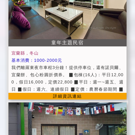
代購國立傳統藝術中心、蘭陽博物館門票。 ●提供烤肉
場地(最晚烤至晚上九點) ●為維護住宿環境，室內請勿吸
煙，請勿攜帶寵物，不便處請見諒。
童年主題民宿
宜蘭縣，冬山
基本消費：1000-2000元
我們離羅東夜市車程3分鐘！提供停車位，還有諾貝爾、
宜蘭餅、包心粉圓折價券。 ▉包棟(16人)：平日12,00
0，假日16,000，定價22,800 ▉平日：週一~週五、週
日 ▉假日：週六、連續假日 ▉定價：農曆春節期間 ▉
詳細資訊連結
公共設施：廚房、公用冰箱、飲水機、寬頻上網wifi。
▉提供第四台有線頻道電視。 ▉提供早餐券。 ▉提供諾
貝爾、宜蘭餅、包心粉圓折價券。 ▉提供停車位 ▉進房
時間：當日下午15：00~18:00 ▉退房時間:隔日上午1
1:00以前。 ▉入住時請記得出示您的證件，以便我們登
記，在辦理登記的同時，也請您將住宿費一併繳交。 ▉