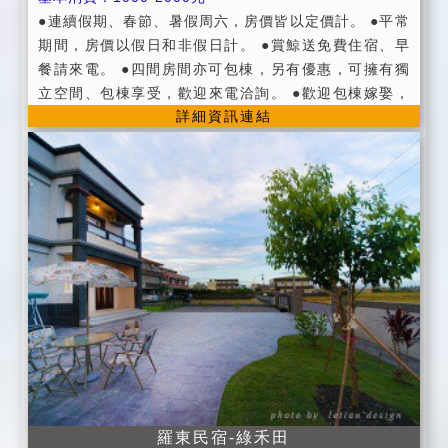
●連續假期、春節、暑假周六，房價皆以定價計。 ●平常
期間，房價以假日和非假日計。 ●賞鯨送免費住宿、早
餐請來電。 ●四間房間亦可包棟，另有優惠，可擁有獨
立空間、包棟享受，歡迎來電洽詢。 ●歡迎包棟嫁娶，
詳細資訊連結
免費提供紅湯圓、桂圓紅棗茶。 ●每房備有吹風機、冷
氣、有線頻道電視 ●每房提供茶包、咖啡、盥洗用具 ●
提供廚房、洗衣機、飲水機、冰箱 ●提供花園烤肉區及
代訂烤肉用品服務 ●附設寬敞停車空間 ●提供介紹一日
或多日旅遊行程安排 ●免費提供自行車，暢遊田野風光
羅東民宿-綠禾田