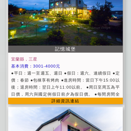
隱約散發天然芳香， 浴室皆備有露天浴池，置身其中，
享受融入自然，寧靜而和諧 規格：一雙人大床 / 一標準
雙人加床 客房設施： ．液晶電視．快煮壺．數位電視．
無線網路．吹風機．露天大浴池．小花圃．暖風機．蒸
氣室．五星級浴巾．山茶花系列．盥洗備品
記憶城堡
宜蘭縣，三星
基本消費：3001-4000元
●平日：週一至週五、週日 ●假日：週六、連續假日 ●定
價：春節 ●包棟享有烤肉 ●進房時間：當日下午15:00以
後；退房時間：翌日上午11:00以前。 ●周日至周五為平
日價，周六與國定例假日前夕為假日價。 ●每間房間全
詳細資訊連結
部皆有37吋液晶電視.(備有寬頻有線電視) 。 ●每間房間
皆可有線上網.(需自備電腦)。 ●每間房間全部皆有分離
式冷氣空調(1.5噸-1.8噸)。 ●每間房間皆為高密度獨立
桶床墊.標準大雙人5呎x6.2呎。 ●每間房間皆有冰箱.可
選擇性使用。 ●每間房間皆有吹風機.快煮爐提供客戶使