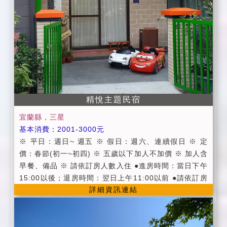
為維護住宿環境，室內請勿吸煙、請勿攜帶寵物。 ▉為
維護住宿安寧，請每位遊客保持輕聲細語，相互尊重住
宿空間上的安寧。 ▉個人貴重物品、請自行妥善保管、
如有遺失，恕不負責，敬請見諒。
精悅主題民宿
宜蘭縣，三星
基本消費：2001-3000元
※ 平日：週日~ 週五 ※ 假日：週六、連續假日 ※ 定
價：春節(初一~初四) ※ 五歲以下加人不加價 ※ 加人含
早餐、備品 ※ 請依訂房人數入住 ●進房時間：當日下午
15:00以後；退房時間：翌日上午11:00以前 ●請依訂房
詳細資訊連結
人數入住，如需加人請事先告知 ●為維護住宿環境，民
宿及房間內請勿吸煙、飲酒、嚼檳榔， ●及請勿攜帶寵
物，不便處請見諒 ●個人貴重物品，請妥善保管，如有
遺失，恕不負責，敬請見諒! ‧ 提供活力早餐服務 ‧ 提