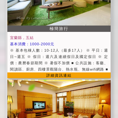
極簡旅行
宜蘭縣，五結
基本消費：1000-2000元
※ 基本包棟人數：10-12人（最多17人） ※ 平日：週
日~週五 ※ 假日：週六及連續假日及國定假日 ※ 定
價：農曆春節期間 ※ 暑假不加價 ■ 公共設施：客廳、
閱讀區、廚房、四樓景觀陽台、熱水瓶、無線wifi網路 ■
詳細資訊連結
茶包/咖啡包/礦泉水 ■ 提供第四台有線頻道電視。 ■ 提
供旅遊資訊服務。 ■ 因為工作因素無法提供早餐，因此
在房價上特別回饋給大家! ■ 進房時間：當日下午15:00
以後；退房時間：翌日上午11:00以前。 ■ 入住時請記
得出示您的證件，以便我們登記，在辦理登記的同時，
也請您將住宿費一併繳交。 ■ 為維護住宿環境，室內請
勿吸煙，不便處請見諒。 ■ 為維護住宿安寧，請每位遊