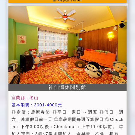
元 起約10人份，需事先預訂)，烤肉完畢敬請協助整 理
環境，並加以垃圾分類。 (3) 本民宿歡迎火鍋圍爐(需額
外費用2500元/約 10人份，需事先預約)。 (4) 本民宿提
供簡易晚餐(炒飯、水餃、義大利麵)，每份250元(含濃
湯、餐後甜點、水果及飲料，需事先預約)。 (5) 房間冰
箱內飲料免費。 (1) 15:00以後check in入住，11:00以
前check out退房。 (2) 建築物部分設施採特殊設計，請
家長特別留意隨行兒童安全。 (3) 民宿內全面禁止吸
菸，如造成不便尚且見諒(另設有戶外吸菸區)。 (4) 廚
房不對外開放(包棟可預約使用)。 (5) 為確保住宿生活
隱私，不開放參觀。 (6) 為享受夜晚寧靜，在晚上22:0
0後，請降低音量。 (7) 歡迎攜帶寵物入住。 (8) 請依訂
神仙灣休閒別館
房人數前來，本民宿謝絕探訪或臨時增加入住人數，敬
宜蘭縣，冬山
請見諒。 (9) 歡迎婚禮迎娶。並提供婚禮場地布置服務
基本消費：3001-4000元
(需額外費用)。 (10) 本民宿門禁時間為夜間22:00，敬
◎定價：農曆春節 ◎平日：週日 ~ 週五 ◎假日：週
請配合。 (11) 您可以把玉田墅當作自己的別墅，盡情放
六、連續假日前一天 ◎寒暑期間每週五算假日 ◎Check
鬆自在，但亦請您珍惜愛護別墅的所有設施。 (12) 本民
in：下午3:00以後；Check out：上午11:00以前。 ◎
宿目前有飼養寵物 (兩隻小型犬，一隻是柯基犬，一隻是
加人定義：3歲~7歲均屬加人，含早餐，不含：棉被、