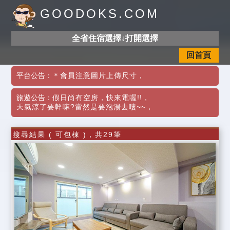
GOODOKS.COM
全省住宿選擇↓打開選擇
回首頁
平台公告：
＊會員注意圖片上傳尺寸
，
旅遊公告：
假日尚有空房，快來電喔!!
，
天氣涼了要幹嘛?當然是要泡湯去嘍~~
，
搜尋結果 ( 可包棟 )，共29筆