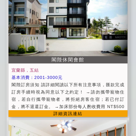
後 ●退房時間為上午11點以前。 ●訂房時間：9：00~2
2：00 ▉住宿當日客房保留到晚上9點，如果會晚到請事
先通知我們，我們會為您保留房間。 ▉屋內全面禁煙、
並嚴禁使用瓦斯器具，以免發生危險敬請房客務必配
合。
閣陛休閑會館
宜蘭縣，五結
基本消費：2001-3000元
閣陛訂房須知 請詳細閱讀以下所有注意事項，匯款完成
訂房手續時視為同意以下之約定！ →請勿攜帶寵物住
宿，若自行攜帶寵物者，將拒絕房客住宿；若已付訂
金，將不退還訂金。 →加床部份每人酌收費用 NT$500
詳細資訊連結
元 ( 含早餐、盥洗用品被與枕 ) 訂房時請告知確認人
數，請您務必遵守依訂房人數住宿，如有超住人數本民
宿有權拒絕房客入住，並收取 50% 房費作為留房至當日
之損失。 →若旅客於入住臨時取消已訂妥之加床，視為