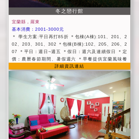
我們辦理登記。 ●為確保住宿客人及本堡主人的生活隱
私，除了當日住房客人、恕不對外開放參觀並謝絕房客
冬之戀行館
朋友來訪。
宜蘭縣，羅東
基本消費：2001-3000元
＊ 學生方案:平日再打85折 ＊包棟(A棟):101、201、2
02、203、301、302 ＊包棟(B棟):102、205、206、2
07 ＊平日：週日~週五 ＊假日：週六及連續假日 ＊定
價：農曆春節期間、暑假週六 ＊早餐提供宜蘭風味餐
詳細資訊連結
(中、西式)。 ＊附設寬敞停車空間。 ＊包棟享卡拉OK
設備使用。 ＊提供宜蘭旅遊資訊服務。 ＊若想體驗泛
舟，請電洽安農溪泛舟協會(03)9892115 ＊Check in於
15：00以後 , Check out於11：00之前,貴賓入住時請
提供證件。 ＊加人部分請參考官網房價表（平價收費，
服務品質不減哦！），三歲以下孩童住宿免費(以一人為
限)。 ＊可採電話預約、線上訂房或email方式訂房，訂
房後請以電話確認並按照預約人數前來，我們將為您貼
心 準備。 ＊為維護各位朋友之權益，請於訂房三日內轉
帳50%住宿費用，若未能於三日內轉帳，則視同放棄，