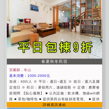
旅客自願放棄加床服務且不得要求退費及任何補償。 →
為維持住房品質，本民宿客房內嚴禁吸菸；嚴禁酗酒及
喧鬧。 →如發生上述事項本民宿得要求立即退房，並沒
收所有房價，不得有異議！ →本民宿客房為住宿貴賓專
屬，恕不招待訪客過夜。 →本民宿住房時間： Check I
n : pm3:00 以後至晚間 6:00(如會晚到，請務必來電告
知以便為您保留房間。) →本民宿退房時間：Check Ou
t : am11:00 以前(含所有公共空間)，逾時將酌收費用。
→本民宿包棟非完全包棟（廚房及二樓不開放） →一樓
客廳僅開放至晚上10點 →包棟房客免費提供娛樂室可使
春夏秋冬民宿
用（內有自動麻將桌 廁所及吧檯）非包棟人數須達13人
宜蘭縣，冬山
以上(加床不算)並需先預約費用為500元可用至早上八點
基本消費：1000-2000元
。 →若旅客於入住臨時取消已預約之娛樂室，視為旅客
加床：600/人 ※ 平日：週日~週五 ※ 假日：週六及國
自願放棄本服務且不得要求退費及任何補償。 →使用烤
定假日 ※ 旺日：暑假周六，連續假期 ※ 定價：農曆春
肉區需於訂房時預約，另收每人50元場地費。不含食材
節期間 【貼心服務】 ■ 公共設施：飲水機、無線wifi網
及耗材並需自行清理 →若需立式烤肉架（含兩個拋棄式
路 ■ 茶包/咖啡包 ■ 提供第四台有線頻道電視。 ■ 提供
烤網）費用為200元。 →禁止放煙火 、烹煮食物、丟擲
詳細資訊連結
旅遊資訊服務。 ■ 提供代訂賞鯨優惠券，溯溪，泛舟，
氣球水球 。 →訂房流程在您電話訂房完成後，請務必於