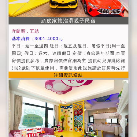
當日訂房，可不收取訂金，惟僅將保留房間至當日晚上7
點。
頑皮家族溜滑親子民宿
宜蘭縣，五結
基本消費：3001-4000元
平日：週一至週四 旺日：週五及週日、暑假平日(周一至
周四) 假日：週六、連續假日 定價：春節過年期間 本頁
房價提供參考，實際房價依官網為主 提供幼兒彈跳鞦韆
(限2歲以下孩童使用，需要使用此設施請於訂房時先行
詳細資訊連結
告知民宿提早準備)