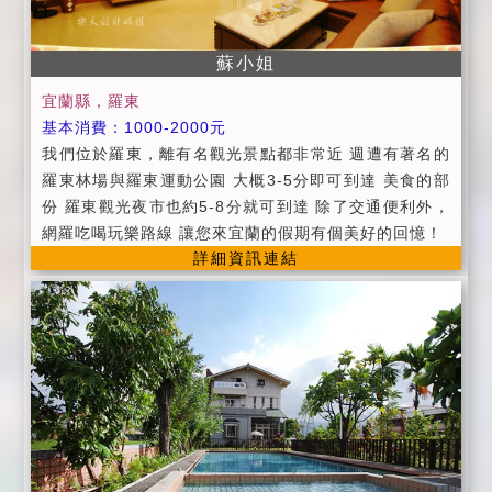
客保持輕聲細語，相互尊重住宿空間上的安寧。 ■ 個人
貴重物品、請自行妥善保管、如有遺失，恕不負責，敬
請見諒。 ■ 延期住宿：請於住宿前一週告知
蘇小姐
宜蘭縣，羅東
基本消費：1000-2000元
我們位於羅東，離有名觀光景點都非常近 週遭有著名的
羅東林場與羅東運動公園 大概3-5分即可到達 美食的部
份 羅東觀光夜市也約5-8分就可到達 除了交通便利外，
網羅吃喝玩樂路線 讓您來宜蘭的假期有個美好的回憶！
詳細資訊連結