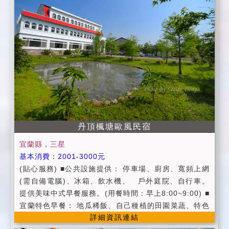
供免費WiFi(需自備電腦) ‧ 提供宜蘭縣景點旅遊資訊 ‧
附設寬廣停車空間 ‧ 提供烤肉場地 ‧ 提供自行車，
漫遊河岸及田園景觀 ‧ 羅東火車站/轉運站接送服務(1
7:00前) ‧ 提供代辦服務(服務項目) ‧ 代辦半日或一日
旅遊規劃 ‧ 代辦汽、機車租借 ‧ 代訂傳統藝術中心、
童玩節門票 ‧ 代訂宜蘭名產
丹頂楓塘歐風民宿
宜蘭縣，三星
基本消費：2001-3000元
(貼心服務) ■公共設施提供： 停車場、廚房、寬頻上網
(需自備電腦)、冰箱、飲水機、 戶外庭院、自行車。
提供美味中式早餐服務。(用餐時間：早上8:00~9:00) ■
宜蘭特色早餐： 地瓜稀飯、自己種植的田園菜蔬、特色
詳細資訊連結
三星蔥蛋、特色宜蘭一串心豆腐、羅東名物雙園肉鬆...