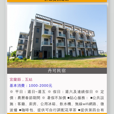
金額60%。 旅客於住宿日前7-9日內取消訂房扣房價預
請勿吸煙，請勿攜帶寵物，不便處請見諒。 ■貼心服務
付訂金金額50%。 旅客於住宿日前10-13日內取消訂房
1.公共設施：分離式冷氣 / 液晶電視 / 有線頻道 / 寬頻
扣房價預付訂金金額30%。 旅客於住宿日前14日前(含1
上網 ( 需自備電腦 ) / 客廳 / 廚房 / 冰箱 / 飲水機/寬敞
4日)取消訂房扣房價預付訂金金額0%。 (或可延期半
停車場地 / 自行車。 2.提供精緻美味早餐服務。(用餐時
年，以一次為限)如遇天災(如地震、颱風)導致交通中斷
間為8:30~9:30) 3.全部採用新拖鞋或拋棄式拖鞋及拋棄
無法前來，經主管單位發佈之訊息，可退還訂金 100%
式洗臉紙巾。 4.提供羅東前火車站接送服務。 5.提供自
(或可延期半年以一次為限)。 →若因颱風交通受阻而導
製全套的旅遊資訊,內含景點路線規劃、著名餐廳、小吃
致無法離開，滯留本館期間住宿以 6 折計算。
及伴手禮。 6.代辦汽、機車租賃服務及各式套裝行程。
7.代辦賞鯨、泛舟套裝行程服務。 8.歡迎包棟，詳細請
參考包棟介紹。 9.具有寬敞停車場。
丹可民宿
宜蘭縣，五結
基本消費：1000-2000元
※ 平日：週日~週五 ※ 假日：週六及連續假日 ※ 定
價：農曆春節期間 ※ 暑假不加價 ■貼心服務： ■公共設
施：客廳、廚房、公用冰箱、飲水機、無線wifi網路、微
波爐 ■咖啡包、提供可自行調配花草茶 ■提供第四台有