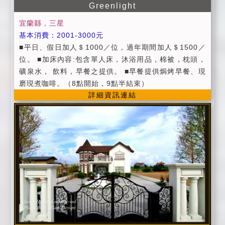
0元（提供烤肉用具、木碳、桌椅、碗盤、杯筷+場地清
Greenlight
潔費） 烤肉食材及用品（烤肉醬、特殊用品如鋁箔紙或
宜蘭縣，三星
竹籤等......）煩請自備。 為避免破壞環境清潔，請勿將
基本消費：2001-3000元
垃圾及食物任意丟棄，謝謝！ ＊＊烤肉活動非本民宿既
■平日、假日加人＄1000／位，過年期間加人＄1500／
有的服務及營業事項，僅為配合"包棟房客"而給予之方
位。 ■加床內容:包含單人床，沐浴用品，棉被，枕頭，
便，因烤肉場地為戶外空間，所以如遇雨勢過大而無法
礦泉水， 飲料，早餐之提供。 ■早餐提供焗烤早餐、現
烤肉時，民宿業者恕不負此責任，所以煩請房客自行研
磨現煮咖啡。（8點開始，9點半結束）
判入住當日天氣是否適宜烤肉，謝謝！ ＊＊．烤肉活
詳細資訊連結
動，於晚上９點後煩請將說話聲及音樂聲降低，並於２
３點前結束，以免影響附近鄰居，謝謝！（如經勸導不
聽者，民宿業者有權終止烤肉活動，不便之處敬請見
諒！） (3)寢具被品我們會依季節不同做更換，如您個人
有需要另行增加備品，每條床被需加收300元之使用清
潔費。 (4)入住時請提供您的國民身份證或證件以便辦理
登記，同時請繳付住宿費餘款，謝謝。 (5)為維護住宿環
境，請勿攜帶寵物外，及因安全顧慮全面禁止吸煙、酗
酒、聚賭、施放煙火、烤肉等影響他人之行為，不便之
處，敬請見諒。違反規定者，民宿業者有權拒絕當天住
宿，並收取當日房價的50%作為當日留房之損失。 (6)