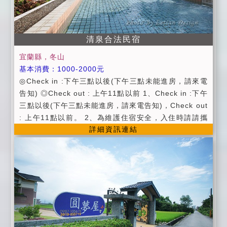
清泉合法民宿
宜蘭縣，冬山
基本消費：1000-2000元
◎Check in :下午三點以後(下午三點未能進房，請來電
告知) ◎Check out : 上午11點以前 1、Check in :下午
三點以後(下午三點未能進房，請來電告知)，Check out
: 上午11點以前。 2、為維護住宿安全，入住時請請攜
詳細資訊連結
帶身分證，以便我們登記，在辦理登記的同時，也請您
將住宿費一併繳交。 3、恕不接受信用卡刷卡。 4、為
維護住宿品質及安全，請依房型人數進住，如需加人，
請事先告知。(小孩三歲以上算一人）個人貴重物品、請
自行妥善保管、如有遺失，恕不負責 ，敬請見諒。 5、
屋內全面禁止吸菸、嚼食檳榔烹煮。違者無條件取消您
的住房，且訂金恕不退還。 6、謝絕攜帶寵物入住，違
者無條件取消您的住房，且訂金恕不退還。 7、夜間11
點過後，請勿大聲喧嘩嬉鬧，更不能開party，以免擾