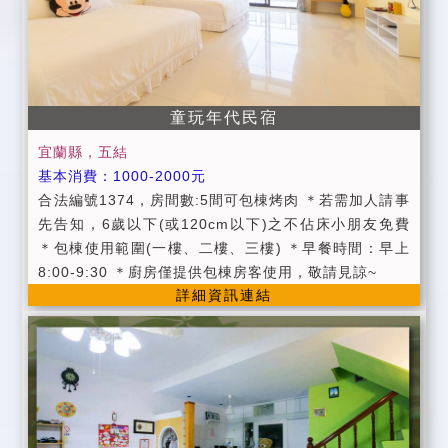
童玩年代民宿
宜蘭縣，五結
基本消費：1000-2000元
合法編號1374，房間數:5間可包棟烤肉 ＊若需加人請事
先告知，6歲以下(或120cm以下)之不佔床小朋友免費
＊包棟使用範圍(一樓、二樓、三樓) ＊早餐時間：早上
8:00-9:30 ＊廚房僅提供包棟房客使用，敬請見諒~
詳細資訊連結