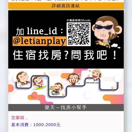
西高地白梗犬)， 個性溫純溫，喜歡親近人，但是如果客
詳細資訊連結
枕頭、床墊。 ◎加床定義：7歲以上均屬加床，含：早
人對狗隻抗拒或有任何敏感症狀，請慎重考慮是否適合
餐、棉被、枕頭、床墊。 ◎國小以上兒童不適用加人 ◎
入住，或請客人預先告知我方，我們會盡可能配合客人
提供中西式美味早餐服務。 ◎設施提供：客廳 / 40吋液
的要求，例如: 暫時安置狗狗在別的地方亦可，但請最少
晶電視 / 有線頻道 / 分離式變頻冷氣 / 寬頻上網 (需自備
入住前兩天告知，以便我方安排，謝謝配合。
電腦) / 兒童電腦 / ◎公用電腦 / 遊樂室wii (遊戲室開放
使用時間至夜間11:00) ◎自行車暢遊鄉間小路 / 戶外涼
亭 /戶外咖啡椅 / 便利停車場地 / 小型兒童SPA泳池。
◎提供中西式美味早餐服務。 ◎提供宜蘭旅遊資訊服
務。 ◎代辦龜山島賞鯨行程服務。
樂天～找房小幫手
宜蘭縣，
基本消費：1000-2000元