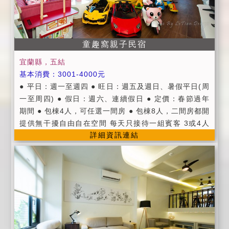
童趣窩親子民宿
宜蘭縣，五結
基本消費：3001-4000元
● 平日：週一至週四 ● 旺日：週五及週日、暑假平日(周
一至周四) ● 假日：週六、連續假日 ● 定價：春節過年
期間 ● 包棟4人，可任選一間房 ● 包棟8人，二間房都開
提供無干擾自由自在空間 每天只接待一組賓客 3或4人
詳細資訊連結
小家庭就可以享受包棟喔! 以親民化的住房價格、享受5
星級住房設備，與家人共度浪漫歡樂假期。 VIP級專屬
遊戲區有手作繪製動物、汽球..等圖畫，(含卡通造型溜
滑梯組、室內盪鞦韆、電動玩具機車、積木、球池)可以
真正享受渡假生活，即使下雨天住房也不無聊喔! 歡迎來
渡假親身夢幻體驗。 包棟開放廚房，可煮火鍋。(不開放
烤肉喔!)