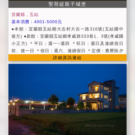
聖荷緹親子城堡
為維護住宿安寧，故請每日清晨8點前及晚上10點後，
請停止一切喧嘩活動，請每位遊客保持輕聲細語。 ＊訪
宜蘭縣，五結
客來訪時，請於會客大廳或庭院活動並於晚上10前結
基本消費：4001-5000元
束，以免影響其他房客，不便之處，敬請見諒。 (7)如有
●本館：宜蘭縣五結鄉大吉村大吉一路316號(五結國中
任何住宿需求請務必於晚上10點前提出，逾時無法提供
後方) ●新館：宜蘭縣五結鄉孝威路333巷1、3號(孝威國
服務，敬請見諒。 (8)個人貴重物品、請自行妥善保管、
小正方) ＊平日：週一~週四 ＊旺日：週日及連續假日
如有遺失，恕不負責，敬請見諒。 (9)退房同時將鑰匙交
前、後一日 ＊假日：週六、連續假日 ＊定價：農曆除夕
置予民宿主人，遺失鑰匙酌收工本費NT$800。 ＊訂房
詳細資訊連結
及春節假日 ＊貼心服務： 提供精緻早餐服務，早餐為西
前，請詳閱訂房須知，於預付訂金後，視為您已同意上
式早餐，由本堡精心料理， 為了維持早餐的品質，用餐
述之各項規定且訂房契約同時生效，所以民宿業者與訂
時間為早上八點半至九點半， 請務必時限內用餐，早餐
房的房客均需依訂房匯款須知各項規定行之。
如需素食者請於訂房時告知。 ＊住宿叮囑： ●本館 進房
時間為下午3點以後，退房時間為上午11點以前。 ●新館
進房時間為下午4點以後，退房時間為上午12點以前。 ●
住宿當日客房保留到下午6點，如果會晚到請事先通知我
們，我們會為您保留房間。 ●為享受夜晚的寧靜，在晚
上 10點過後，請降低音量。 ●請勿攜帶任何寵物入住，
有違者本堡 將無條件取消您的住宿訂房並將只退還全額
房價50%。 ●住宿時，請記得出示您的國民身份證以便