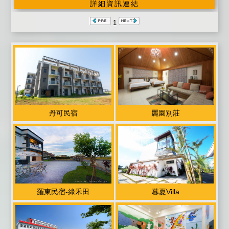
詳細資訊連結
線頻道電視 ■提供宜蘭旅遊資訊服務 ■車站接送（需提
前告知預約） ■貼心叮嚀： ■因為工作因素不方便準備
1
早餐，因此在房價上特別回饋給大家，讓大家可以享受
在地美食喔。 ■進房時間：當日下午15:00以後；退房時
間：翌日上午11:00以前。 ■平日：週日~週五 / 假日：
週六、連續假日及國定假日 / 定價：農曆過年期間 ■入
住時請記得出示您的證件，以便我們登記，在辦理登記
的同時，也請您將住宿費一併繳交。 ■為維護住宿環
境，室內請勿吸煙，不便處請見諒。 ■為維護住宿安
丹可民宿
麗園別莊
寧，請每位遊客保持輕聲細語，相互尊重住宿空間上的
安寧。 ■個人貴重物品、請自行妥善保管、如有遺失，
恕不負責，敬請見諒。 ■延期住宿：請於住宿前一週告
知，將可辦理退費或保留訂金三個月，並於期限內擇期
住宿。 ■如遇天災 (颱風、地震) 經宜蘭縣政府發佈停止
上班上課當天與前後一天的預定，亦可辦理取消退費或
延期住 宿，並將保留訂金三個月，並於期限內擇期住
羅東民宿-綠禾田
暮夏Villa
宿。 ■取消訂房訂金退還標準（依據消保會規定）： ●
預定住宿日前14日取消訂房，可退回全部訂金 。 ●預定
住宿日前10日至13日取消訂房者，可退回 70% 的訂金