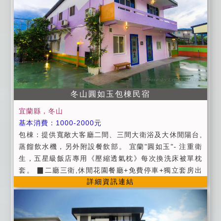
用。 ●全套免費拋棄式高級牙膏牙刷，洗髮精，沐浴
乳，刮鬍刀.梳子..等等。 ●每間房間外都有大平台可供
抽煙.房內都有提供紙杯.塑膠杯當煙灰缸使用。
冬山圓如玉包棟民宿
宜蘭縣，冬山
基本消費：1000-2000元
包棟：提供寬敞大客廳二間、三間大衛浴及大休閒陽台,
蒸餾飲水機，另外附設餐飲部。 宜蘭"圓如玉"- 注重衛
生，五星級飯店專用《壓縮透氣枕》每次換洗床被單枕
套。 ▉二廳三衛,休閒花園餐廳+免費停車+獨立套房出
詳細資訊連結
入自由+魚池觀景平台區+生態蓮花池及烤肉區 ▉有免費
wiFi ▉平日：週日~週四 ▉假日：週五、週六及連續假
日 ▉原價：農曆春節假期 ▉包棟：假日加床1人600, 平
日加床1人500元 ▉訂房規則 ●進房時間為下午3點半以