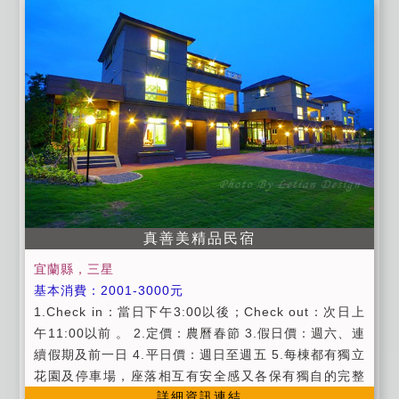
獨木舟，漂漂河。 ■ 提供代租賃汽機車服務。 【貼心叮
3 日內完成房價 50% 訂金的轉帳或匯款，逾期視同自動
嚀】 ■ 我們沒有接待寵物入住喔！
取消訂房，恕不另行通知！ →請您務必在轉帳或匯款訂
金完成後 3 日內，以簡訊告知。請註明轉帳銀行、帳號
末五碼及轉帳金額，也請務必註明訂房日期、欲訂之房
型名稱與聯絡姓名及電話！ →收到後本民宿會以相同方
式回覆，始完成訂房手續，如未告知本民宿以未付訂金
處理，視為取消訂房，敬請見諒！ →延期及取消訂房旅
客於住宿14日前(含14日)取消原訂房日期或辦理延期,本
民宿依觀光局頒佈之《定型化契約》規定可將原訂金退
回或可辦理延期半年內入住以一次為限;但若於住宿日14
日以內之不論是辦理延期或取消訂房,本民宿都將依觀光
真善美精品民宿
局頒佈《定型化契約》規定之取消規則比例扣款,請詳細
閱讀此注意事項，完成訂房手續時視為同意此約定,以避
宜蘭縣，三星
免因此糾紛！ →本民宿訂金依照觀光局頒佈《定型化契
基本消費：2001-3000元
約》規定並依法令規定比率進行取消訂房之扣款如下：
1.Check in：當日下午3:00以後；Check out：次日上
旅客住宿日當日取消訂房扣預付訂金金額100% 。 旅客
午11:00以前 。 2.定價：農曆春節 3.假日價：週六、連
於住宿日前1日內取消訂房扣房價預付訂金金額80%。
續假期及前一日 4.平日價：週日至週五 5.每棟都有獨立
旅客於住宿日前2-3日內取消訂房扣房價預付訂金金額7
花園及停車場，座落相互有安全感又各保有獨自的完整
0%。 旅客於住宿日前4-6日內取消訂房扣房價預付訂金
詳細資訊連結
性，完全不會相互干擾。 6.為維護住宿品質，屋內全區