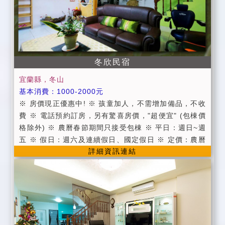
冬欣民宿
宜蘭縣，冬山
基本消費：1000-2000元
※ 房價現正優惠中! ※ 孩童加人，不需增加備品，不收
費 ※ 電話預約訂房，另有驚喜房價，"超便宜" (包棟價
格除外) ※ 農曆春節期間只接受包棟 ※ 平日：週日~週
五 ※ 假日：週六及連續假日、國定假日 ※ 定價：農曆
詳細資訊連結
春節期間(包棟) ※ 短中長期承租，另有折扣 ■10人包棟
(使用2間四人房+1間雙人房) ■12人包棟(使用1間四人房
+1間六人房+1間雙人房) ●公共設施：寬頻上網（需自備
電腦)、飲水機、客廳。 ●包棟可使用廚房，需事先告
知。 ●備有免費停車場、免費自行車。 ●提供第四台有
線頻道電視。 ●提供旅遊資訊服務。 ●代購綠色博覽會
門票。 ●近羅東夜市約5-7分鐘、親水公園約5分鐘。 ●