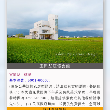
票服務：童玩節門票、傳藝中心門票、綠色博覽會門
票。 ●提供美味中西式早餐。(用餐時間：早上8:00~10:
00) ●採用進口氣密窗、隔音佳，睡眠品質好，一覺到天
亮。 ●提供宜蘭旅遊資訊服務。 ●提供香醇迎賓咖啡及
果汁服務
玉田墅渡假會館
宜蘭縣，礁溪
基本消費：5001-6000元
(更多公共設施及房型照片，請連結到官網瀏覽) 餐飲服
務 (1) 本民宿免費提供下午茶及傳統英式早餐，早餐用
餐時間為07:30-09:30，如需提供素食或其他餐點請事
先告知。 (2) 民宿歡迎烤肉，並提供免費炭火，您可以
詳細資訊連結
自備食 材，亦可請我們幫您代為準備(需額外費用3000