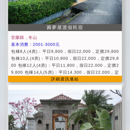
鄰。 8、為保障入住房客安全，不接受房客以外人士入
內參觀。 9、不能破壞或攜出屋內用品(如傢具、家電等)
，否則照價賠償。 10、附設停車場地。 ◎附早餐券，
圓夢屋渡假民宿
每人50元 ◎代售川湯或川湯春天SPA門票 ◎提供旅遊
資訊服務 ◎待辦汽、機車租賃服務 ◎待辦賞鯨等套裝行
宜蘭縣，冬山
程 如果有事臨時取消請14天前提出，申請退費，因為包
基本消費：2001-3000元
棟不接受臨時取消，除颱風因素延期三個月！ （泳池開
包棟8人(4房)：平日9,800，假日22,000，定價29,800
放下午三點至晚上九點半)敬請配合避免擾鄰，違者觀光
包棟10人(4房)：平日10,800，假日22,000，定價29,8
局罰單自行吸收！ ◎附早餐 (供餐時間 早上08:30~10:
00 包棟12人(4房)：平日11,800，假日22,000，定價2
00) 暑假以假日計算！（泳池開放時間下午三點至九點
9,800 包棟14人(5房)：平日14,300，假日22,000，定
半）
詳細資訊連結
價29,800 包棟18人(6房)：平日16,800，假日22,00
0，定價29,800 ●平日:週日 - 週五。 ●假日:週六、連續
假日。 ●定價:農曆春節期間。 ●週一至週四，4房即可
包棟。 ●進房時間：PM 15:00以後。 ●退房時間：AM
11:00以前。 ●入住時請記得出示您的證件，以便登記。
●為維護住宿品質，如需加床請事先告知。 ●為維護住宿
環境，室內請勿吸煙及攜帶寵物，不便之處請見諒。 ●
公共設施：免費供應洗衣機、冰溫熱電解水飲水機、 ●