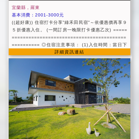
宜蘭縣，羅東
基本消費：2001-3000元
((超好康)) 住宿打卡分享"綠禾田民宿"～依優惠價再享９
５折優惠入住。 (一間訂房一晚限打卡優惠乙次) =====
=========================================
========== ◎住宿注意事項： (1)入住時間：當日下
詳細資訊連結
午16:00以後 ((入住時請提供證件辦理入宿登記))
（請勿提早前往，房務清理時段，恕難提早入住，不便
之處，敬請見諒） 退房時間：翌日上午11:00以前 (2)
為維護住宿品質，請依房型人數入住，如需加人或加床
者，請事先告知。 (每加一人加500元，加一床加600元)
每間房第一位小朋友(6歲以下)不收費（不另附盥洗用
品、寢具及早餐；如需者，酌收300元） 第二位需收加
人或加床費用（另附盥洗用品．寢具及早餐）。 包棟方
面，限10人內，每加一人加500元，每加一床加600
元。 小朋友(6歲以下)不另加收費（不另附盥洗用品及寢
具備品；如需者，酌收300元） ＊.＊.包棟房客如要烤
肉需於訂房時告知並經民宿業者同意，且需另外酌收80