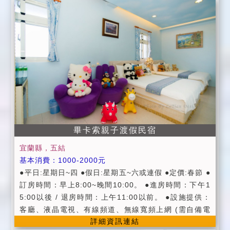
等。 ■附設便利停車場地及烤肉場地。 ■提供羅東火車
站接送服務。(需事先來電告知) ■提供羅東後火車站之首
都客運、噶瑪蘭客運接送服務。(需事先來電告知) ■代辦
賞鯨、登龜山島服務。 (住宿叮嚀) ■進房時間：當日下
午15:00以後；退房時間：翌日上午11:00以前。 ■假
日：週六、連續假日 ■平日：週日 ~ 週五 ■為維護住宿
品質，懇請您勿在室內抽煙、喝酒、吃檳榔、大聲喧
譁、或從事賭博等行為。 ■為維護住宿安寧，各項活動
請於晚間11點前結束， 以免影響其它旅客休憩權益，不
便處請見諒。 ■可攜帶寵物(中小型犬)，酌收清潔費300
元。
畢卡索親子渡假民宿
宜蘭縣，五結
基本消費：1000-2000元
●平日:星期日~四 ●假日:星期五~六或連假 ●定價:春節 ●
訂房時間：早上8:00~晚間10:00。 ●進房時間：下午1
5:00以後 / 退房時間：上午11:00以前。 ●設施提供：
客廳、液晶電視、有線頻道、無線寬頻上網 (需自備電
詳細資訊連結
腦)、飲水機、自行車、戶外庭院、烤肉場地。 ●代訂門