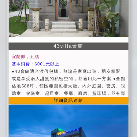
寬頻上網(含Wi - Fi需自備電腦) ●附設便利停車場地 ●
自行車(需事先預約) ●第四台有線頻道電視。 ●提供現做
早餐《住宿皆附早餐》(早餐時間為8:30~9:30) ●提供宜
蘭旅遊資訊服務。 ※ 平日：週日 - 週五 ※ 假日：週
六、連續假日 ※ 定價：農曆春節期間 ※ 週一至週四，
4房即可包棟 ※ 提供不怕下雨的烤肉場地。
43villa會館
宜蘭縣，五結
基本消費：6001元以上
●43會館適合渡假包棟，無論是家庭出遊，朋友相聚，
或是享受兩人甜蜜的私密空間，都適用此一方案 ●全館
佔地588坪，館區範圍包括大廳、內外庭園、套房、視
聽室、會議室、起居室、餐廳、廚房、籃球場...並有專
詳細資訊連結
屬管家及各式休閒娛樂設備 ●餐飲部分提供下午茶及早
餐。 包棟人數：六人以上，十二人以下 平日(周日至周
四) 假日(周五、周六、連續假日、暑假期間、春節期間)
43會館客房皆以天然綠建材為基礎行簡約設計，搭配峇
厘島進口擺飾、 原木家具、 石材、手工編織香茅屋頂，