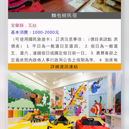
感激您 的配合。 ＊為了您的安全與健康，室內一律禁
菸，如有需要可以移駕戶外或陽台喔。請勿攜帶任何寵
麵包樹民宿
物入住房間哦！ ＊住宿當日逢颱風或地震等不可抗拒之
因素(以當地縣市政府頒布狀況為準則)時，無條件退回
宜蘭縣，五結
全額訂金或保 留訂金。 ＊颱風改期或取消以宜蘭當地或
基本消費：1000-2000元
住客居住地的陸上颱風警報為主，以中央氣象局宣布為
（可使用國民旅遊卡） 訂房注意事項：（價目表請點 房
主。 ＊變更住宿日期請於14日前通知，將為您保留訂金
價表） 1. 平日為一般週日至週四。 2. 假日為一般週
六個月，如未於7日前通知者，造成其他候補房間者之損
五、週六，連續假日或國定假日前一日。 3. 農曆春節之
失， 將不保留或退還訂金。 ＊取消訂房定金退還標準：
定義依照內政佈人事行政局公告之假期為準。 4. 加床每
(依據消保會規定) 預定住宿日前14日取消訂房，可退回
詳細資訊連結
人加收500元，並提供早餐與相關備品。 5. 110cm以上
全部訂金 預定住宿日前10至13日取消訂房者，可退回7
或實歲四歲以上;實歲12歲以下不佔床之小朋友,每人加
0%的訂金 預定住宿日前7至9日取消訂房者，可退回5
收200元， 提供早餐與相關備品。 6. 入宿時間為下午2:
0%的訂金 預定住宿日前4至6日取消訂房者，可退回4
00以後，退房時間為上午11:00以前。 7. 以上內容若有
0%的訂金 預定住宿日前2至3日取消訂房者，可退回3
變動，依照本民宿官網公告為準，恕不另行通知 一切的
0%的訂金 預定住宿日前1日取消訂房者，可退回20%的
規範只為給真正想要休閒的人營造更優質的氛圍 1.本民
訂金 預定住宿日當天取消者，不退回訂金
宿全館禁煙。 2.房內備有WiFi無線上網、冷氣、毛巾、
吹風機、洗髮精、沐浴乳、牙膏、牙刷、室內拖鞋。 3.
請於電話訂房隔日中午12點前，預付全額房租50％之費
用，以保留住宿權益，不便之處，煩請包涵； 如為入住