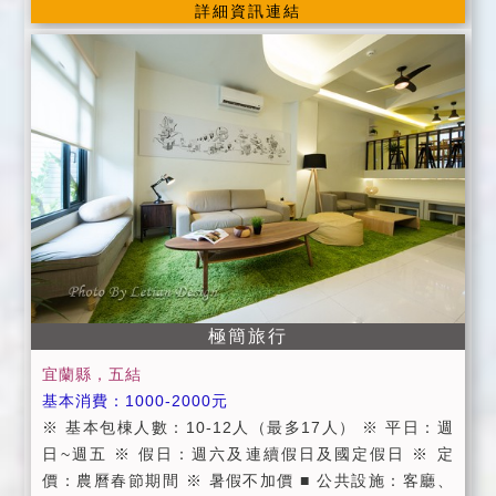
述之各項規定且訂房契約同時生效，所以民宿業者與訂
詳細資訊連結
三星蔥蛋、特色宜蘭一串心豆腐、羅東名物雙園肉鬆...
房的房客均需依訂房匯款須知各項規定行之。
等。 ■附設便利停車場地及烤肉場地。 ■提供羅東火車
站接送服務。(需事先來電告知) ■提供羅東後火車站之首
都客運、噶瑪蘭客運接送服務。(需事先來電告知) ■代辦
賞鯨、登龜山島服務。 (住宿叮嚀) ■進房時間：當日下
午15:00以後；退房時間：翌日上午11:00以前。 ■假
日：週六、連續假日 ■平日：週日 ~ 週五 ■為維護住宿
品質，懇請您勿在室內抽煙、喝酒、吃檳榔、大聲喧
譁、或從事賭博等行為。 ■為維護住宿安寧，各項活動
請於晚間11點前結束， 以免影響其它旅客休憩權益，不
便處請見諒。 ■可攜帶寵物(中小型犬)，酌收清潔費300
元。
極簡旅行
宜蘭縣，五結
基本消費：1000-2000元
※ 基本包棟人數：10-12人（最多17人） ※ 平日：週
日~週五 ※ 假日：週六及連續假日及國定假日 ※ 定
價：農曆春節期間 ※ 暑假不加價 ■ 公共設施：客廳、