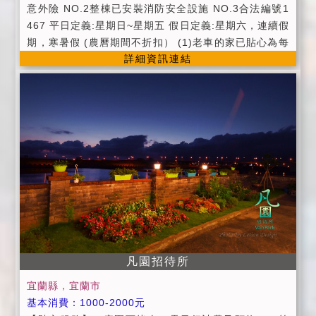
意外險 NO.2整棟已安裝消防安全設施 NO.3合法編號1
467 平日定義:星期日~星期五 假日定義:星期六，連續假
期，寒暑假 (農曆期間不折扣） (1)老車的家已貼心為每
詳細資訊連結
位旅客投保3400萬公共意外險，讓旅客住宿有保障。
(2)老車的家整棟已安裝消防設備。 (3)備有32吋LED液
晶電視，變頻冷氣，獨立衛浴， 洗澡盆洗用品，吹風
機，保冷熱壺，室內免洗拖鞋， 寬頻WiFi無線上網，
樓梯走道牆均有室內電話可連接每一層樓。 (4)老車的家
備有免費停車位 （請先告知車輛） (5)進房時間-下午1
5:00後，退房時間上午11:00前。 (6)平日：週日至週五
假日：週六，連續假期 原價：農曆春節期間 (7)入住時
請記得出示你的證件，以便我們登記， 在辦理登記的同
時也請你將住宿費一併繳納。 (8)如預訂房間，訂金需繳
價格之30%計算， 年節期間訂金為5成。 (9)如因天災颱
風（依中央氣象局發佈海上颱風為準）， 地震等不可抗
凡園招待所
拒因素退還已付訂金百分之百。 (10)為維護保障入住宿
房客安全，與環境品質， 不接受非住宿房客人士入內參
宜蘭縣，宜蘭市
訪如需加人請先告知。 (11)夜間10點過後請勿大聲喧
基本消費：1000-2000元
嘩， 勿嘻鬧更不能開派對喔。 (12)房間內 請勿吸菸避