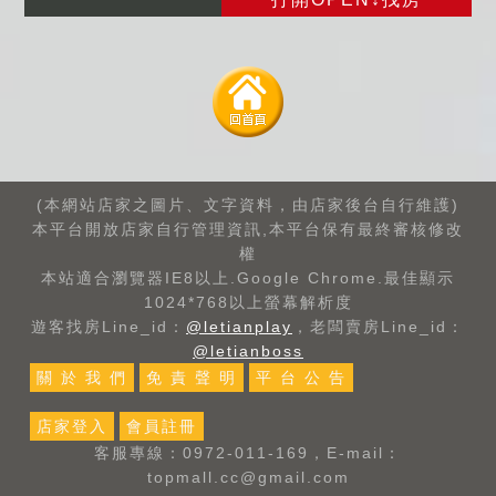
(本網站店家之圖片、文字資料，由店家後台自行維護)
本平台開放店家自行管理資訊,本平台保有最終審核修改
權
本站適合瀏覽器IE8以上.Google Chrome.最佳顯示
1024*768以上螢幕解析度
遊客找房Line_id：
@letianplay
，老闆賣房Line_id：
@letianboss
關 於 我 們
免 責 聲 明
平 台 公 告
店家登入
會員註冊
客服專線：0972-011-169，E-mail：
topmall.cc@gmail.com