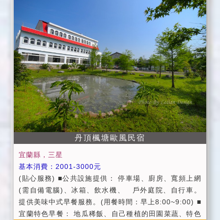
聽者，民宿業者有權終止烤肉活動，不便之處敬請見
諒！） (3)寢具被品我們會依季節不同做更換，如您個人
有需要另行增加備品，每條床被需加收300元之使用清
潔費。 (4)入住時請提供您的國民身份證或證件以便辦理
登記，同時請繳付住宿費餘款，謝謝。 (5)為維護住宿環
境，請勿攜帶寵物外，及因安全顧慮全面禁止吸煙、酗
酒、聚賭、施放煙火、烤肉等影響他人之行為，不便之
處，敬請見諒。違反規定者，民宿業者有權拒絕當天住
宿，並收取當日房價的50%作為當日留房之損失。 (6)
為維護住宿安寧，故請每日清晨8點前及晚上10點後，
請停止一切喧嘩活動，請每位遊客保持輕聲細語。 ＊訪
丹頂楓塘歐風民宿
客來訪時，請於會客大廳或庭院活動並於晚上10前結
束，以免影響其他房客，不便之處，敬請見諒。 (7)如有
宜蘭縣，三星
任何住宿需求請務必於晚上10點前提出，逾時無法提供
基本消費：2001-3000元
服務，敬請見諒。 (8)個人貴重物品、請自行妥善保管、
(貼心服務) ■公共設施提供： 停車場、廚房、寬頻上網
如有遺失，恕不負責，敬請見諒。 (9)退房同時將鑰匙交
(需自備電腦)、冰箱、飲水機、 戶外庭院、自行車。
置予民宿主人，遺失鑰匙酌收工本費NT$800。 ＊訂房
提供美味中式早餐服務。(用餐時間：早上8:00~9:00) ■
前，請詳閱訂房須知，於預付訂金後，視為您已同意上
宜蘭特色早餐： 地瓜稀飯、自己種植的田園菜蔬、特色