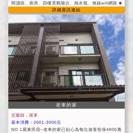
閱讀區、廚房、四樓景觀陽台、熱水瓶、無線wifi網路 ■
詳細資訊連結
茶包/咖啡包/礦泉水 ■ 提供第四台有線頻道電視。 ■ 提
供旅遊資訊服務。 ■ 因為工作因素無法提供早餐，因此
在房價上特別回饋給大家! ■ 進房時間：當日下午15:00
以後；退房時間：翌日上午11:00以前。 ■ 入住時請記
得出示您的證件，以便我們登記，在辦理登記的同時，
也請您將住宿費一併繳交。 ■ 為維護住宿環境，室內請
勿吸煙，不便處請見諒。 ■ 為維護住宿安寧，請每位遊
客保持輕聲細語，相互尊重住宿空間上的安寧。 ■ 個人
貴重物品、請自行妥善保管、如有遺失，恕不負責，敬
請見諒。 ■ 延期住宿：請於住宿前一週告知
老車的家
宜蘭縣，羅東
基本消費：2001-3000元
NO.1羅東民宿~老車的家已貼心為每位旅客投保4800萬