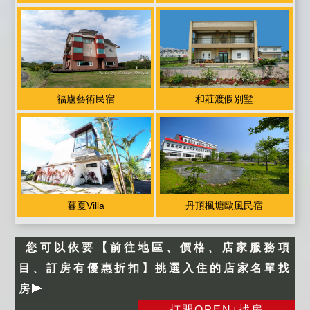
福廬藝術民宿
和莊渡假別墅
暮夏Villa
丹頂楓塘歐風民宿
您可以依要【前往地區、價格、店家服務項
目、訂房有優惠折扣】挑選入住的店家名單找
房
打開OPEN↓找房