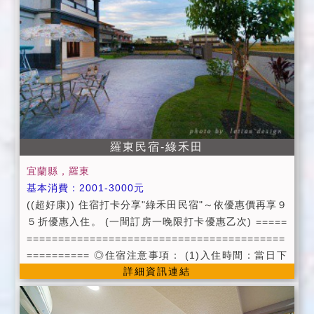
羅東民宿-綠禾田
宜蘭縣，羅東
基本消費：2001-3000元
((超好康)) 住宿打卡分享"綠禾田民宿"～依優惠價再享９
５折優惠入住。 (一間訂房一晚限打卡優惠乙次) =====
=========================================
========== ◎住宿注意事項： (1)入住時間：當日下
詳細資訊連結
午16:00以後 ((入住時請提供證件辦理入宿登記))
（請勿提早前往，房務清理時段，恕難提早入住，不便
之處，敬請見諒） 退房時間：翌日上午11:00以前 (2)