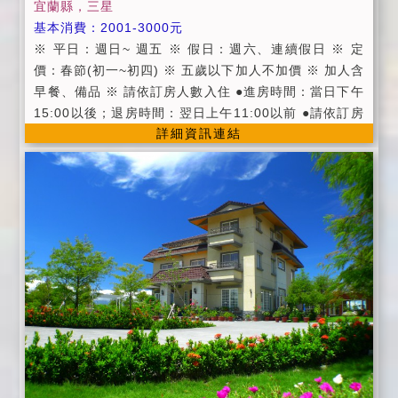
宜蘭縣，三星
的訂金 預定住宿日當天取消者，不退回訂金 【住宿叮
基本消費：2001-3000元
嚀】 ●請勿攜帶寵物入住。 ●屋內全面禁止抽菸、嚼檳
※ 平日：週日~ 週五 ※ 假日：週六、連續假日 ※ 定
榔。 ●房間內全面禁止菸酒、嚼檳榔、烹煮食物。 ●個
價：春節(初一~初四) ※ 五歲以下加人不加價 ※ 加人含
人貴重物品請隨身攜帶並妥善保管，如有遺失恕不負
早餐、備品 ※ 請依訂房人數入住 ●進房時間：當日下午
責。 ●入住時請出示身分證件，以供登記，並請繳清餘
15:00以後；退房時間：翌日上午11:00以前 ●請依訂房
額。 ●為維護住宿安寧，非包棟客人，晚間22：00過後
詳細資訊連結
人數入住，如需加人請事先告知 ●為維護住宿環境，民
請降低音量，勿大聲喧嘩，避免影響其他旅客權益。 ●
宿及房間內請勿吸煙、飲酒、嚼檳榔， ●及請勿攜帶寵
為維護住宿品質，請依房型人數進住，如需加人，請事
物，不便處請見諒 ●個人貴重物品，請妥善保管，如有
先告知。 ●為保護旅客之隱私，謝絕所有非住宿旅客之
遺失，恕不負責，敬請見諒! ‧ 提供活力早餐服務 ‧ 提
拜訪，不便之處敬請見諒。 ●屋內傢俱、電器、擺設器
供免費WiFi(需自備電腦) ‧ 提供宜蘭縣景點旅遊資訊 ‧
具、備品為招待所財產，若有毀損或遺失，敬請照價賠
附設寬廣停車空間 ‧ 提供烤肉場地 ‧ 提供自行車，
償。 ●匯款後若因故欲更改日期，請於7日前通知，可保
漫遊河岸及田園景觀 ‧ 羅東火車站/轉運站接送服務(1
留房間三個月，否則訂金沒收、恕不另行通知。 ●如遇
7:00前) ‧ 提供代辦服務(服務項目) ‧ 代辦半日或一日
颱風、地震等天災，交通因中斷，經當地縣政府或旅客
旅遊規劃 ‧ 代辦汽、機車租借 ‧ 代訂傳統藝術中心、
所在地政府發佈停止上班上課，方可 退還訂金或保留訂
童玩節門票 ‧ 代訂宜蘭名產
金三個月並擇期入住。