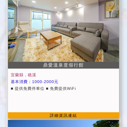
為維護住宿品質，請依房型人數入住，如需加人或加床
者，請事先告知。 (每加一人加500元，加一床加600元)
每間房第一位小朋友(6歲以下)不收費（不另附盥洗用
品、寢具及早餐；如需者，酌收300元） 第二位需收加
人或加床費用（另附盥洗用品．寢具及早餐）。 包棟方
面，限10人內，每加一人加500元，每加一床加600
元。 小朋友(6歲以下)不另加收費（不另附盥洗用品及寢
具備品；如需者，酌收300元） ＊.＊.包棟房客如要烤
肉需於訂房時告知並經民宿業者同意，且需另外酌收80
0元（提供烤肉用具、木碳、桌椅、碗盤、杯筷+場地清
鼎愛溫泉度假行館
潔費） 烤肉食材及用品（烤肉醬、特殊用品如鋁箔紙或
宜蘭縣，礁溪
竹籤等......）煩請自備。 為避免破壞環境清潔，請勿將
基本消費：1000-2000元
垃圾及食物任意丟棄，謝謝！ ＊＊烤肉活動非本民宿既
■ 提供免費停車位 ■ 免費提供WiFi
有的服務及營業事項，僅為配合"包棟房客"而給予之方
便，因烤肉場地為戶外空間，所以如遇雨勢過大而無法
烤肉時，民宿業者恕不負此責任，所以煩請房客自行研
判入住當日天氣是否適宜烤肉，謝謝！ ＊＊．烤肉活
詳細資訊連結
動，於晚上９點後煩請將說話聲及音樂聲降低，並於２
３點前結束，以免影響附近鄰居，謝謝！（如經勸導不