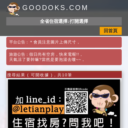
GOODOKS.COM
全省住宿選擇↓打開選擇
回首頁
平台公告：
＊會員注意圖片上傳尺寸
，
旅遊公告：
假日尚有空房，快來電喔!!
，
天氣涼了要幹嘛?當然是要泡湯去嘍~~
，
搜尋結果 ( 可開收據 )，共10筆