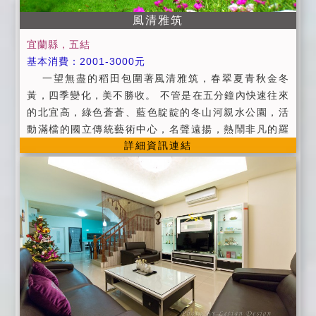
風清雅筑
宜蘭縣，五結
基本消費：2001-3000元
一望無盡的稻田包圍著風清雅筑，春翠夏青秋金冬
黃，四季變化，美不勝收。 不管是在五分鐘內快速往來
的北宜高，綠色蒼蒼、藍色靛靛的冬山河親水公園，活
動滿檔的國立傳統藝術中心，名聲遠揚，熱鬧非凡的羅
詳細資訊連結
東夜市，距離此地不過短短車程，四通八達的交通路
線，絕對是住宿旅遊的最佳選擇。