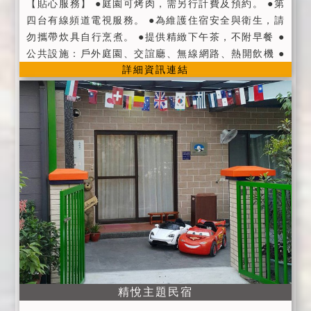
【貼心服務】 ●庭園可烤肉，需另行計費及預約。 ●第
免偵煙警報器誤鳴。 (13)請勿攜帶寵物住宿內， 請勿破
四台有線頻道電視服務。 ●為維護住宿安全與衛生，請
壞或攜帶出屋內的用品 （如家具，電視，冷氣，遙控
勿攜帶炊具自行烹煮。 ●提供精緻下午茶，不附早餐 ●
器…等物品） 否則要請你照價賠償喔。 ※ 延期住宿：
公共設施：戶外庭園、交誼廳、無線網路、熱開飲機 ●
請於十天前告知，限延期一次。 ※ 延期住宿： 如遇天
詳細資訊連結
提供免費停車場 ●提供賞鯨代訂服務 ●可提早寄放行李
災 (颱風、地震) 經宜蘭縣政府或旅客所在地政府發佈停
●提供盥洗用具 【匯款資訊】 ●請事先來電確認或預
止上班上課， 將可辦理延期住宿，並將保留訂金三個
約，訂房請於早上9:00至晚上10:00間來電。 ●經電話
月， 並於期限內擇期住宿。 ※ 取消訂房訂金退還標
訂房確認OK後，請於訂房後3日內匯訂金(房價的50%；
準：（依據消保會規定） 1.當日或春節期間取消訂房
預訂春節期間請匯全額房價)，若於保留時間內未收到匯
者，恕不退還訂金。 2.於住宿前2日內取消訂房，退訂
款訂金， 則將取消訂房，並且不另行通知。 ●匯款後請
金金額 20%。 3.於住宿前3~5日內取消訂房，退訂金金
務必來電確認 ●我們於收到訂金後，將為您保留房間，
額 30%。 4.於住宿前6~8日內取消訂房，退訂金金額 4
餘款到付。 ●非人為延期住宿，訂金保留三個月，期限
0%。 5.於住宿前9~11日內取消訂房，退訂金金額 5
內擇期住宿。 ●如因人為因素取消訂房，訂金退還標
0%。 6.於住宿前12~14日內取消訂房，退訂金金額 7
準： 預定住宿日前14日取消訂房，可退回全部訂金 預
0%。 7.於住宿16日前取消訂房，退訂金全額。 ｛以上
定住宿日前10日至13日取消訂房者，可退回 70% 的訂
事項請詳細閱覽，老車的家感謝您！｝
金 預定住宿日前7日至9日取消訂房者，可退回 50% 的
訂金 預定住宿日前4日至6日取消訂房者，可退回 40%
的訂金 預定住宿日前2日至3日取消訂房者，可退回 3
精悅主題民宿
0% 的訂金 預定住宿日前1日取消訂房者，可退回 20%