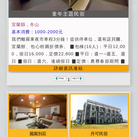
童年主題民宿
宜蘭縣，冬山
基本消費：1000-2000元
我們離羅東夜市車程3分鐘！提供停車位，還有諾貝爾、
宜蘭餅、包心粉圓折價券。 ▉包棟(16人)：平日12,00
0，假日16,000，定價22,800 ▉平日：週一~週五、週
日 ▉假日：週六、連續假日 ▉定價：農曆春節期間 ▉
詳細資訊連結
公共設施：廚房、公用冰箱、飲水機、寬頻上網wifi。
▉提供第四台有線頻道電視。 ▉提供早餐券。 ▉提供諾
1
貝爾、宜蘭餅、包心粉圓折價券。 ▉提供停車位 ▉進房
時間：當日下午15：00~18:00 ▉退房時間:隔日上午1
1:00以前。 ▉入住時請記得出示您的證件，以便我們登
記，在辦理登記的同時，也請您將住宿費一併繳交。 ▉
為維護住宿環境，室內請勿吸煙、請勿攜帶寵物。 ▉為
維護住宿安寧，請每位遊客保持輕聲細語，相互尊重住
宿空間上的安寧。 ▉個人貴重物品、請自行妥善保管、
麗園別莊
丹可民宿
如有遺失，恕不負責，敬請見諒。