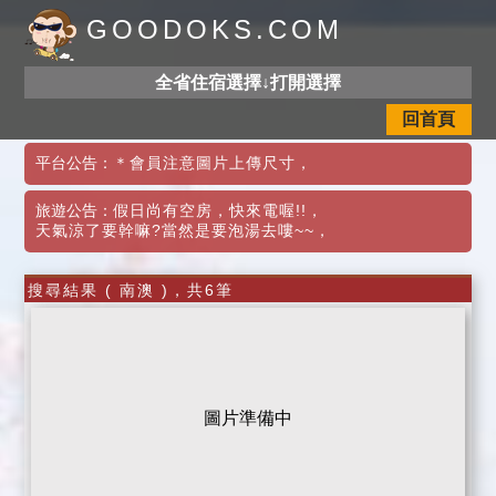
GOODOKS.COM
全省住宿選擇↓打開選擇
回首頁
平台公告：
＊會員注意圖片上傳尺寸
，
旅遊公告：
假日尚有空房，快來電喔!!
，
天氣涼了要幹嘛?當然是要泡湯去嘍~~
，
搜尋結果 ( 南澳 )，共6筆
圖片準備中