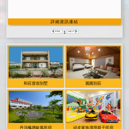
詳細資訊連結
1
和莊渡假別墅
麗園別莊
丹頂楓塘歐風民宿
頑皮家族溜滑親子民宿