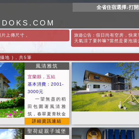
全省住宿選擇↓打
ODOKS.COM
圖片上傳尺寸
，
旅遊公告：
假日尚有空房，快來電
天氣涼了要幹嘛?當然是要泡湯
攝地 )，共5筆
風清雅筑
宜蘭縣，五結
基本消費：2001-
3000元
一望無盡的稻
田包圍著風清雅
筑，春翠夏青秋金
詳細資訊連結
冬黃，四季變化，
美不勝收。 不管
聖荷緹親子城堡
是在五分鐘內快速