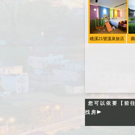
礁溪21號溫泉旅店
圓
您可以依要【前
找房