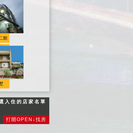
服務(08:00~10:0
0用餐)。 ★提供
大、小毛巾，盥洗
用品（牙膏牙刷、
沐浴乳、洗髮精）
二館
★提供宜蘭旅遊資
訊服務。 ★提供
健康手作下午茶
（15:00~17:00）
★提供四人以下車
站與麗娜輪接送
★提供兒童騎乘玩
墅
具與溜滑梯。 ★
免費貼心接送-麗
選入住的店家名單
娜輪、火車、客
運。(麻煩提前告
知)
打開OPEN↓找房