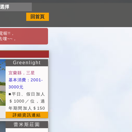
開選擇
回首頁
喔!!
，
去嘍~~
，
Greenlight
宜蘭縣，三星
基本消費：2001-
3000元
■平日、假日加人
＄1000／位，過
年期間加人＄150
詳細資訊連結
0／位。 ■加床內
容:包含單人床，
蕾米斯莊園
沐浴用品，棉被，