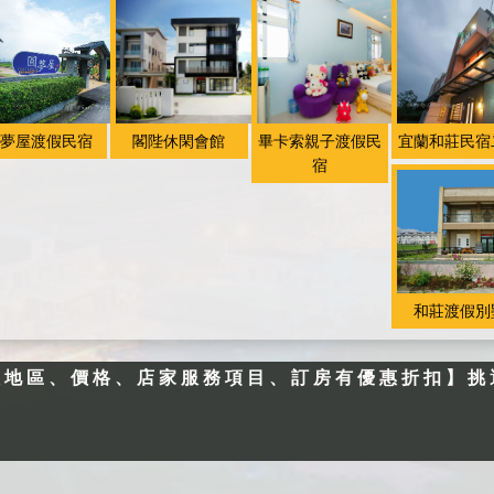
餐，由本堡精心料
理， 為了維持早
餐的品質，用餐時
間為早上八點半至
九點半， 請務必
夢屋渡假民宿
閣陛休閑會館
畢卡索親子渡假民
宜蘭和莊民宿
時限內用餐，早餐
宿
如需素食者請於訂
房時告知。 ＊住
宿叮囑： ●本館
進房時間為下午3
點以後，退房時間
為上午11點以前。
和莊渡假別
●新館 進房時間為
下午4點以後，退
往地區、價格、店家服務項目、訂房有優惠折扣】挑
房時間為上午12點
以前。 ●住宿當日
客房保留到下午6
點，如果會晚到請