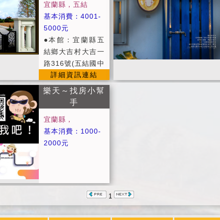
宜蘭縣，五結
往來的北宜高，綠
基本消費：4001-
色蒼蒼、藍色靛靛
5000元
的冬山河親水公
●本館：宜蘭縣五
園，活動滿檔的國
結鄉大吉村大吉一
立傳統藝術中心，
路316號(五結國中
名聲遠揚，熱鬧非
詳細資訊連結
後方) ●新館：宜
凡的羅東夜市，距
蘭縣五結鄉孝威路
離此地不過短短車
樂天～找房小幫
333巷1、3號(孝
程，四通八達的交
手
威國小正方) ＊平
通路線，絕對是住
宜蘭縣，
日：週一~週四 ＊
宿旅遊的最佳選
基本消費：1000-
旺日：週日及連續
擇。
2000元
假日前、後一日
＊假日：週六、連
續假日 ＊定價：
農曆除夕及春節假
詳細資訊連結
日 ＊貼心服務：
1
提供精緻早餐服
務，早餐為西式早