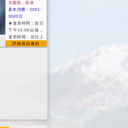
宜蘭縣，蘇澳
枕頭，礦泉水，
基本消費：2001-
飲料，早餐之提
3000元
供。 ■早餐提供焗
★進房時間：當日
烤早餐、現磨現煮
下午15:00以後；
咖啡。（8點開
退房時間：翌日上
始，9點半結束）
詳細資訊連結
午11:00以前。 ★
定價：農曆春節
★假日：週六、連
續假日 ★平日：
週日 ~ 週五 ★設
施提供：寬頻上網
(需自備電腦)、數
位電視、Wifi上
網、飲水機、脫水
機、停車場地、自
行車、日立變頻冷
暖氣空調。 ★提
供中西式自助早餐